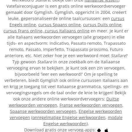
Vatefaireconjuguer is een gratis online werkwoordvervoeger
gemaakt door Gymglish. Gymglish, opgericht in 2004, creëert
leuke, gepersonaliseerde online taalcursussen: een
cursus
Engels online
,
cursus Spaans online
,
cursus Duits online
,
cursus Frans online,
cursus Italiaans online
en meer. Je kunt er
alle Italiaans werkwoorden vervoegen (alle groepen) in elke
tijds- en aspectvorm: Indicativo, Passato remoto, Trapassato
remoto, Passato, Imperfetto, Trapassato prossimo, Futuro
anteriore, etc. Niet zeker hoe je een werkwoord moet
Stallare
?
Typ gewoon
Stallare
in onze zoekbalk om de Italiaanse
vervoeging ervan te bekijken. Je kunt ook een zin vervoegen,
bijvoorbeeld 'leer een werkwoord!' Om je spelling te
verbeteren, biedt Gymglish ook online cursussen Italiaans aan
en krijg je toegang tot veel Italiaanse grammatica, spellings- en
vervoegingsregels om de taal onder de knie te krijgen! Bekijk
ook onze andere online werkwoordvervoegers:
Duitse
werkwoorden vervoegen
,
Franse werkwoorden vervoegen
,
Spaanse werkwoorden vervoegen
,
Engelse werkwoorden
vervoegen
(
onregelmatige Engelse werkwoorden
,
modale
Engelse werkwoorden
).
Download gratis onze vervoeg-apps: