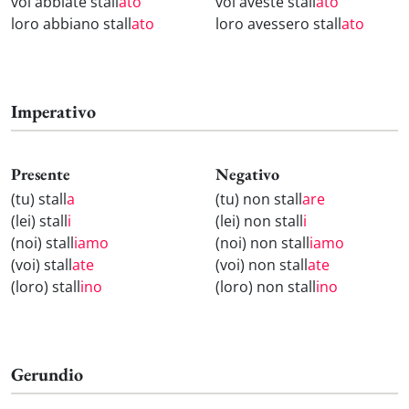
voi abbiate stall
ato
voi aveste stall
ato
loro abbiano stall
ato
loro avessero stall
ato
Imperativo
Presente
Negativo
(tu) stall
a
(tu) non stall
are
(lei) stall
i
(lei) non stall
i
(noi) stall
iamo
(noi) non stall
iamo
(voi) stall
ate
(voi) non stall
ate
(loro) stall
ino
(loro) non stall
ino
Gerundio