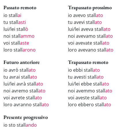
Passato remoto
Trapassato prossimo
io stall
ai
io avevo stall
ato
tu stall
asti
tu avevi stall
ato
lui/lei stall
ò
lui/lei aveva stall
ato
noi stall
ammo
noi avevamo stall
ato
voi stall
aste
voi avevate stall
ato
loro stall
arono
loro avevano stall
ato
Futuro anteriore
Trapassato remoto
io avrò stall
ato
io ebbi stall
ato
tu avrai stall
ato
tu avesti stall
ato
lui/lei avrà stall
ato
lui/lei ebbe stall
ato
noi avremo stall
ato
noi avemmo stall
ato
voi avrete stall
ato
voi aveste stall
ato
loro avranno stall
ato
loro ebbero stall
ato
Presente progressivo
io sto stall
ando