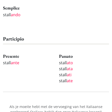
Semplice
stall
ando
Participio
Presente
Passato
stall
ante
stall
ato
stall
ata
stall
ati
stall
ate
Als je moeite hebt met de vervoeging van het Italiaanse
werkwoord
Stallare
, bekijk dan onze
Italiaanse lessen!
!