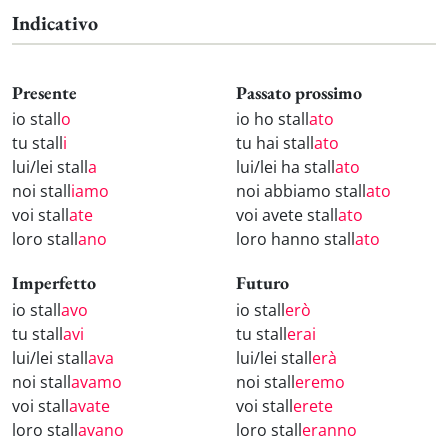
Indicativo
Presente
Passato prossimo
io stall
o
io ho stall
ato
tu stall
i
tu hai stall
ato
lui/lei stall
a
lui/lei ha stall
ato
noi stall
iamo
noi abbiamo stall
ato
voi stall
ate
voi avete stall
ato
loro stall
ano
loro hanno stall
ato
Imperfetto
Futuro
io stall
avo
io stall
erò
tu stall
avi
tu stall
erai
lui/lei stall
ava
lui/lei stall
erà
noi stall
avamo
noi stall
eremo
voi stall
avate
voi stall
erete
loro stall
avano
loro stall
eranno