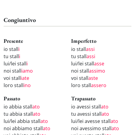
Congiuntivo
Presente
Imperfetto
io stall
i
io stall
assi
tu stall
i
tu stall
assi
lui/lei stall
i
lui/lei stall
asse
noi stall
iamo
noi stall
assimo
voi stall
iate
voi stall
aste
loro stall
ino
loro stall
assero
Passato
Trapassato
io abbia stall
ato
io avessi stall
ato
tu abbia stall
ato
tu avessi stall
ato
lui/lei abbia stall
ato
lui/lei avesse stall
ato
noi abbiamo stall
ato
noi avessimo stall
ato