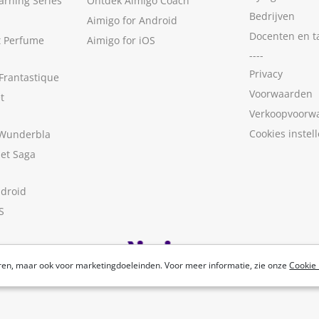
arning Series
Ontdek Aimigo Coach
Bedrijven
Aimigo for Android
Docenten en t
t Perfume
Aimigo for iOS
----
Privacy
Frantastique
Voorwaarden
t
Verkoopvoorw
Cookies instel
 Wunderbla
met Saga
ndroid
S
ren, maar ook voor marketingdoeleinden. Voor meer informatie, zie onze
Cookie 