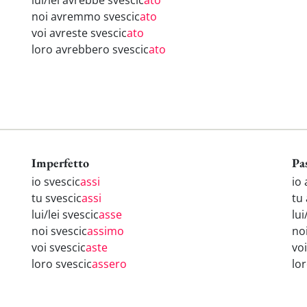
lui/lei avrebbe svescic
ato
noi avremmo svescic
ato
voi avreste svescic
ato
loro avrebbero svescic
ato
Imperfetto
Pa
io svescic
assi
io 
tu svescic
assi
tu
lui/lei svescic
asse
lui
noi svescic
assimo
no
voi svescic
aste
vo
loro svescic
assero
lo