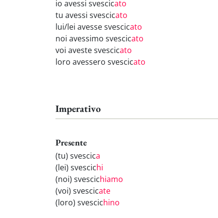
io avessi svescic
ato
tu avessi svescic
ato
lui/lei avesse svescic
ato
noi avessimo svescic
ato
voi aveste svescic
ato
loro avessero svescic
ato
Imperativo
Presente
(tu) svescic
a
(lei) svescic
hi
(noi) svescic
hiamo
(voi) svescic
ate
(loro) svescic
hino