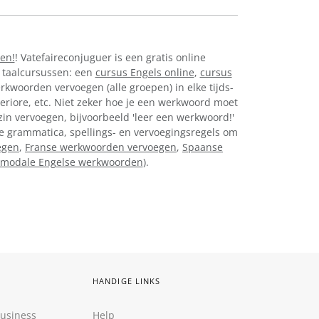
sen!
! Vatefaireconjuguer is een gratis online
 taalcursussen: een
cursus Engels online
,
cursus
erkwoorden vervoegen (alle groepen) in elke tijds-
eriore, etc. Niet zeker hoe je een werkwoord moet
zin vervoegen, bijvoorbeeld 'leer een werkwoord!'
nse grammatica, spellings- en vervoegingsregels om
egen
,
Franse werkwoorden vervoegen
,
Spaanse
modale Engelse werkwoorden
).
HANDIGE LINKS
Business
Help