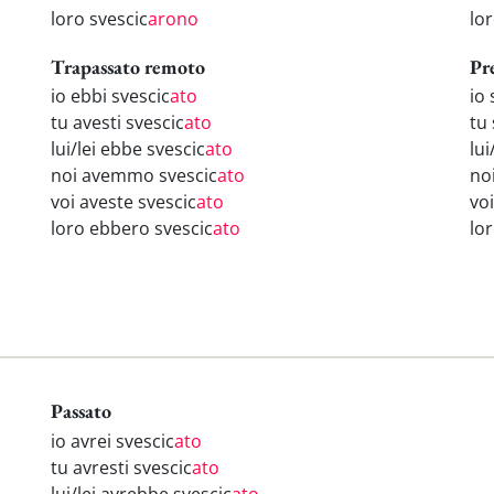
loro svescic
arono
lo
Trapassato remoto
Pr
io ebbi svescic
ato
io 
tu avesti svescic
ato
tu 
lui/lei ebbe svescic
ato
lui
noi avemmo svescic
ato
no
voi aveste svescic
ato
voi
loro ebbero svescic
ato
lo
Passato
io avrei svescic
ato
tu avresti svescic
ato