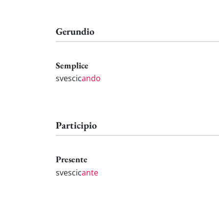
Gerundio
Semplice
svescic
ando
Participio
Presente
svescic
ante