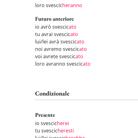
loro svescic
heranno
Futuro anteriore
io avrò svescic
ato
tu avrai svescic
ato
lui/lei avrà svescic
ato
noi avremo svescic
ato
voi avrete svescic
ato
loro avranno svescic
ato
Condizionale
Presente
io svescic
herei
tu svescic
heresti