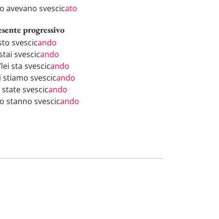
ro avevano svescic
ato
esente progressivo
sto svescic
ando
stai svescic
ando
/lei sta svescic
ando
i stiamo svescic
ando
 state svescic
ando
ro stanno svescic
ando