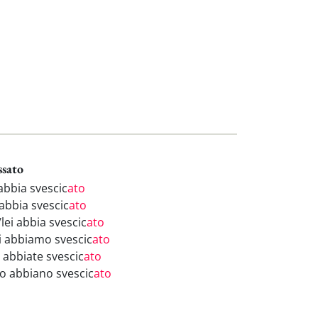
ssato
abbia svescic
ato
 abbia svescic
ato
/lei abbia svescic
ato
i abbiamo svescic
ato
i abbiate svescic
ato
ro abbiano svescic
ato