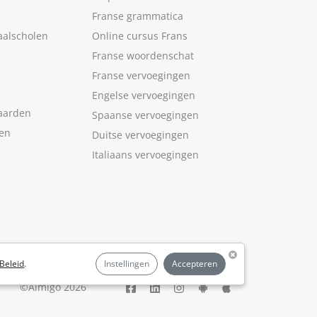
Franse grammatica
aalscholen
Online cursus Frans
Franse woordenschat
Franse vervoegingen
Engelse vervoegingen
aarden
Spaanse vervoegingen
len
Duitse vervoegingen
Italiaans vervoegingen
Beleid
.
Instellingen
Accepteren
©Aimigo 2026