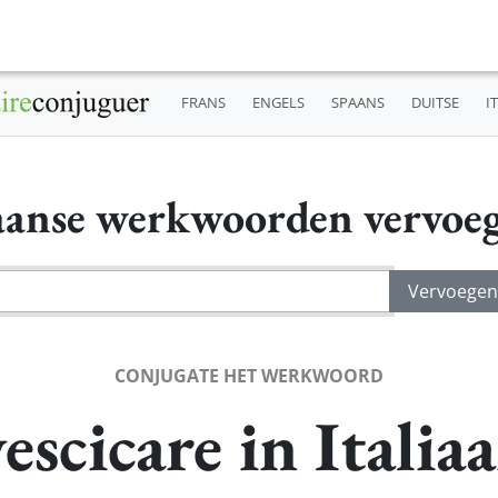
FRANS
ENGELS
SPAANS
DUITSE
I
iaanse werkwoorden vervoe
CONJUGATE HET WERKWOORD
escicare in Italia