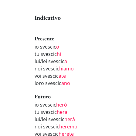
Indicativo
Presente
io svescic
o
tu svescic
hi
lui/lei svescic
a
noi svescic
hiamo
voi svescic
ate
loro svescic
ano
Futuro
io svescic
herò
tu svescic
herai
lui/lei svescic
herà
noi svescic
heremo
voi svescic
herete