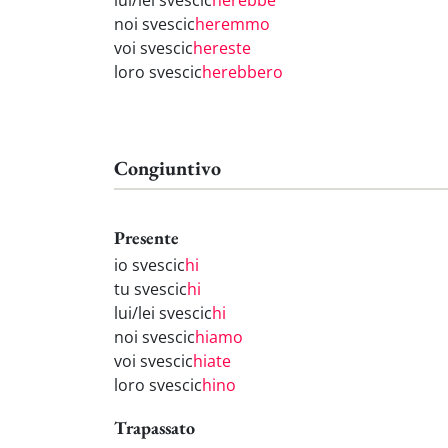
lui/lei svescic
herebbe
noi svescic
heremmo
voi svescic
hereste
loro svescic
herebbero
Congiuntivo
Presente
io svescic
hi
tu svescic
hi
lui/lei svescic
hi
noi svescic
hiamo
voi svescic
hiate
loro svescic
hino
Trapassato