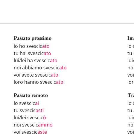
Passato prossimo
Im
io ho svescic
ato
io 
tu hai svescic
ato
tu 
lui/lei ha svescic
ato
lui
noi abbiamo svescic
ato
no
voi avete svescic
ato
voi
loro hanno svescic
ato
lor
Passato remoto
Tr
io svescic
ai
io
tu svescic
asti
tu 
lui/lei svescic
ò
lui
noi svescic
ammo
no
voi svescic
aste
vo