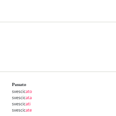
Passato
svescic
ato
svescic
ata
svescic
ati
svescic
ate