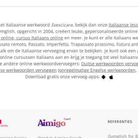
het Italiaanse werkwoord
Svescicare
, bekijk dan onze
Italiaanse les
lish, opgericht in 2004, creëert leuke, gepersonaliseerde online
 online,
cursus Italiaans online
en meer. Je kunt er alle Italiaans w
ssato remoto, Passato, Imperfetto, Trapassato prossimo, Futuro ant
lk om de Italiaanse vervoeging ervan te bekijken. Je kunt ook een 
online cursussen Italiaans aan en krijg je toegang tot veel Italiaa
onze andere online werkwoordvervoegers:
Duitse werkwoorden vervo
lse werkwoorden vervoegen
(
onregelmatige Engelse werkwoorden
,
Download gratis onze vervoeg-apps:
REFERENTIES
Gymglish for 