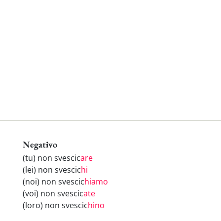
Negativo
(tu) non svescic
are
(lei) non svescic
hi
(noi) non svescic
hiamo
(voi) non svescic
ate
(loro) non svescic
hino