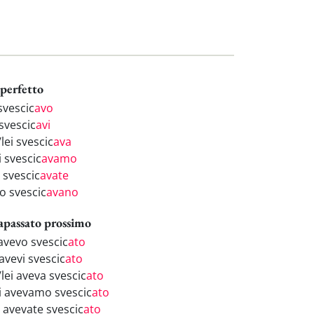
perfetto
svescic
avo
svescic
avi
/lei svescic
ava
i svescic
avamo
 svescic
avate
o svescic
avano
apassato prossimo
 avevo svescic
ato
avevi svescic
ato
/lei aveva svescic
ato
i avevamo svescic
ato
i avevate svescic
ato