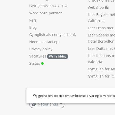
Ontdek onze Le
Getuigenissen
⭐️ ⭐️ ⭐️ ⭐️
Webshop 🛍
Word onze partner
Leer Engels me
Pers
California
Blog
Leer Frans met 
Gymglish als een geschenk
Leer Spaans me
Hotel Borbollón
Neem contact op
Leer Duits met
Privacy policy
Leer Italiaans 
Vacatures
We're hiring
Baldoria
Status
Gymglish for A
Gymglish for iO
Wij gebruiken cookies om uw browse-ervaring te verbete
Nederlands