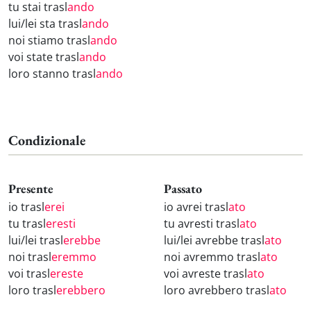
tu stai trasl
ando
lui/lei sta trasl
ando
noi stiamo trasl
ando
voi state trasl
ando
loro stanno trasl
ando
Condizionale
Presente
Passato
io trasl
erei
io avrei trasl
ato
tu trasl
eresti
tu avresti trasl
ato
lui/lei trasl
erebbe
lui/lei avrebbe trasl
ato
noi trasl
eremmo
noi avremmo trasl
ato
voi trasl
ereste
voi avreste trasl
ato
loro trasl
erebbero
loro avrebbero trasl
ato