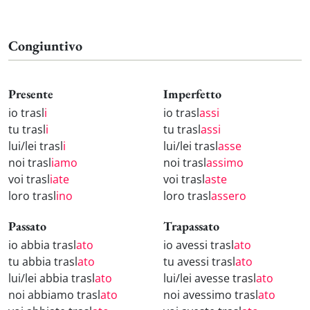
Congiuntivo
Presente
Imperfetto
io trasl
i
io trasl
assi
tu trasl
i
tu trasl
assi
lui/lei trasl
i
lui/lei trasl
asse
noi trasl
iamo
noi trasl
assimo
voi trasl
iate
voi trasl
aste
loro trasl
ino
loro trasl
assero
Passato
Trapassato
io abbia trasl
ato
io avessi trasl
ato
tu abbia trasl
ato
tu avessi trasl
ato
lui/lei abbia trasl
ato
lui/lei avesse trasl
ato
noi abbiamo trasl
ato
noi avessimo trasl
ato