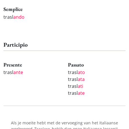
Semplice
trasl
ando
Participio
Presente
Passato
trasl
ante
trasl
ato
trasl
ata
trasl
ati
trasl
ate
Als je moeite hebt met de vervoeging van het Italiaanse
werkwoord
Traslare
, bekijk dan onze
Italiaanse lessen!
!