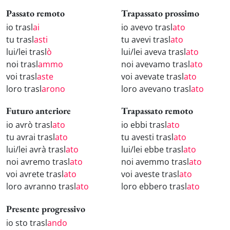
Passato remoto
Trapassato prossimo
io trasl
ai
io avevo trasl
ato
tu trasl
asti
tu avevi trasl
ato
lui/lei trasl
ò
lui/lei aveva trasl
ato
noi trasl
ammo
noi avevamo trasl
ato
voi trasl
aste
voi avevate trasl
ato
loro trasl
arono
loro avevano trasl
ato
Futuro anteriore
Trapassato remoto
io avrò trasl
ato
io ebbi trasl
ato
tu avrai trasl
ato
tu avesti trasl
ato
lui/lei avrà trasl
ato
lui/lei ebbe trasl
ato
noi avremo trasl
ato
noi avemmo trasl
ato
voi avrete trasl
ato
voi aveste trasl
ato
loro avranno trasl
ato
loro ebbero trasl
ato
Presente progressivo
io sto trasl
ando