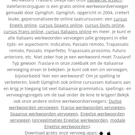
Vatefaireconjuguer is een gratis online werkwoordvervoeger
gemaakt door Gymglish. Gymglish, opgericht in 2004, creëert
leuke, gepersonaliseerde online taalcursussen: een
cursus
Engels online
,
cursus Spaans online
,
cursus Duits online
,
cursus Frans online,
cursus Italiaans online
en meer. Je kunt er
alle Italiaans werkwoorden vervoegen (alle groepen) in elke
tijds- en aspectvorm: Indicativo, Passato remoto, Trapassato
remoto, Passato, Imperfetto, Trapassato prossimo, Futuro
anteriore, etc. Niet zeker hoe je een werkwoord moet
Traslare
?
Typ gewoon
Traslare
in onze zoekbalk om de Italiaanse
vervoeging ervan te bekijken. Je kunt ook een zin vervoegen,
bijvoorbeeld 'leer een werkwoord!' Om je spelling te
verbeteren, biedt Gymglish ook online cursussen Italiaans aan
en krijg je toegang tot veel Italiaanse grammatica, spellings- en
vervoegingsregels om de taal onder de knie te krijgen! Bekijk
ook onze andere online werkwoordvervoegers:
Duitse
werkwoorden vervoegen
,
Franse werkwoorden vervoegen
,
Spaanse werkwoorden vervoegen
,
Engelse werkwoorden
vervoegen
(
onregelmatige Engelse werkwoorden
,
modale
Engelse werkwoorden
).
Download gratis onze vervoeg-apps: