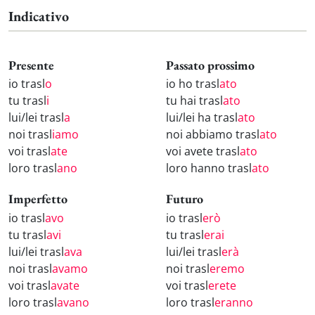
Indicativo
Presente
Passato prossimo
io trasl
o
io ho trasl
ato
tu trasl
i
tu hai trasl
ato
lui/lei trasl
a
lui/lei ha trasl
ato
noi trasl
iamo
noi abbiamo trasl
ato
voi trasl
ate
voi avete trasl
ato
loro trasl
ano
loro hanno trasl
ato
Imperfetto
Futuro
io trasl
avo
io trasl
erò
tu trasl
avi
tu trasl
erai
lui/lei trasl
ava
lui/lei trasl
erà
noi trasl
avamo
noi trasl
eremo
voi trasl
avate
voi trasl
erete
loro trasl
avano
loro trasl
eranno