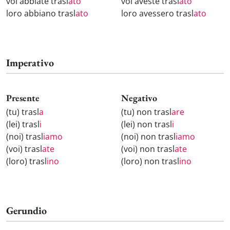
voi abbiate trasl
ato
voi aveste trasl
ato
loro abbiano trasl
ato
loro avessero trasl
ato
Imperativo
Presente
Negativo
(tu) trasl
a
(tu) non trasl
are
(lei) trasl
i
(lei) non trasl
i
(noi) trasl
iamo
(noi) non trasl
iamo
(voi) trasl
ate
(voi) non trasl
ate
(loro) trasl
ino
(loro) non trasl
ino
Gerundio