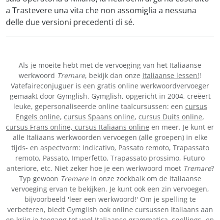
a Trastevere una vita che non assomiglia a nessuna
delle due versioni precedenti di sé.
Als je moeite hebt met de vervoeging van het Italiaanse
werkwoord
Tremare
, bekijk dan onze
Italiaanse lessen!
!
Vatefaireconjuguer is een gratis online werkwoordvervoeger
gemaakt door Gymglish. Gymglish, opgericht in 2004, creëert
leuke, gepersonaliseerde online taalcursussen: een
cursus
Engels online
,
cursus Spaans online
,
cursus Duits online
,
cursus Frans online,
cursus Italiaans online
en meer. Je kunt er
alle Italiaans werkwoorden vervoegen (alle groepen) in elke
tijds- en aspectvorm: Indicativo, Passato remoto, Trapassato
remoto, Passato, Imperfetto, Trapassato prossimo, Futuro
anteriore, etc. Niet zeker hoe je een werkwoord moet
Tremare
?
Typ gewoon
Tremare
in onze zoekbalk om de Italiaanse
vervoeging ervan te bekijken. Je kunt ook een zin vervoegen,
bijvoorbeeld 'leer een werkwoord!' Om je spelling te
verbeteren, biedt Gymglish ook online cursussen Italiaans aan
en krijg je toegang tot veel Italiaanse grammatica, spellings- en