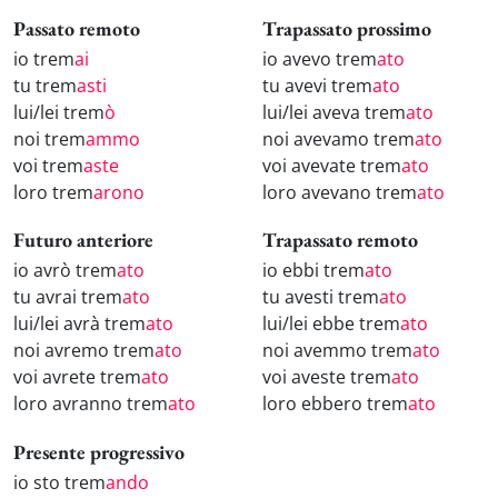
Passato remoto
Trapassato prossimo
io trem
ai
io avevo trem
ato
tu trem
asti
tu avevi trem
ato
lui/lei trem
ò
lui/lei aveva trem
ato
noi trem
ammo
noi avevamo trem
ato
voi trem
aste
voi avevate trem
ato
loro trem
arono
loro avevano trem
ato
Futuro anteriore
Trapassato remoto
io avrò trem
ato
io ebbi trem
ato
tu avrai trem
ato
tu avesti trem
ato
lui/lei avrà trem
ato
lui/lei ebbe trem
ato
noi avremo trem
ato
noi avemmo trem
ato
voi avrete trem
ato
voi aveste trem
ato
loro avranno trem
ato
loro ebbero trem
ato
Presente progressivo
io sto trem
ando