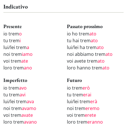
Indicativo
Presente
Passato prossimo
io trem
o
io ho trem
ato
tu trem
i
tu hai trem
ato
lui/lei trem
a
lui/lei ha trem
ato
noi trem
iamo
noi abbiamo trem
ato
voi trem
ate
voi avete trem
ato
loro trem
ano
loro hanno trem
ato
Imperfetto
Futuro
io trem
avo
io trem
erò
tu trem
avi
tu trem
erai
lui/lei trem
ava
lui/lei trem
erà
noi trem
avamo
noi trem
eremo
voi trem
avate
voi trem
erete
loro trem
avano
loro trem
eranno