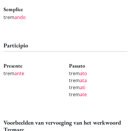
Semplice
trem
ando
Participio
Presente
Passato
trem
ante
trem
ato
trem
ata
trem
ati
trem
ate
Voorbeelden van vervoeging van het werkwoord
Tremare