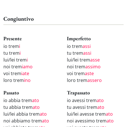
Congiuntivo
Presente
Imperfetto
io trem
i
io trem
assi
tu trem
i
tu trem
assi
lui/lei trem
i
lui/lei trem
asse
noi trem
iamo
noi trem
assimo
voi trem
iate
voi trem
aste
loro trem
ino
loro trem
assero
Passato
Trapassato
io abbia trem
ato
io avessi trem
ato
tu abbia trem
ato
tu avessi trem
ato
lui/lei abbia trem
ato
lui/lei avesse trem
ato
noi abbiamo trem
ato
noi avessimo trem
ato