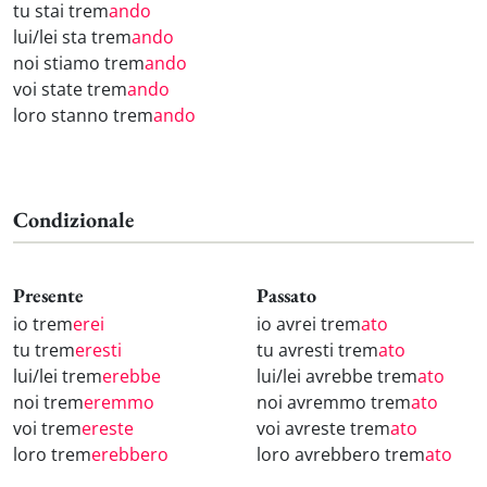
tu stai trem
ando
lui/lei sta trem
ando
noi stiamo trem
ando
voi state trem
ando
loro stanno trem
ando
Condizionale
Presente
Passato
io trem
erei
io avrei trem
ato
tu trem
eresti
tu avresti trem
ato
lui/lei trem
erebbe
lui/lei avrebbe trem
ato
noi trem
eremmo
noi avremmo trem
ato
voi trem
ereste
voi avreste trem
ato
loro trem
erebbero
loro avrebbero trem
ato