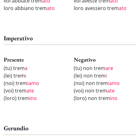
voi abbiate trem
ato
voi aveste trem
ato
loro abbiano trem
ato
loro avessero trem
ato
Imperativo
Presente
Negativo
(tu) trem
a
(tu) non trem
are
(lei) trem
i
(lei) non trem
i
(noi) trem
iamo
(noi) non trem
iamo
(voi) trem
ate
(voi) non trem
ate
(loro) trem
ino
(loro) non trem
ino
Gerundio