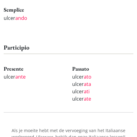
Semplice
ulcer
ando
Participio
Presente
Passato
ulcer
ante
ulcer
ato
ulcer
ata
ulcer
ati
ulcer
ate
Als je moeite hebt met de vervoeging van het Italiaanse
werkwoord
Ulcerare
, bekijk dan onze
Italiaanse lessen!
!