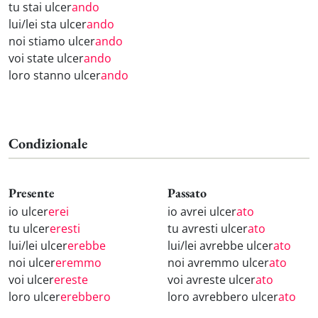
tu stai ulcer
ando
lui/lei sta ulcer
ando
noi stiamo ulcer
ando
voi state ulcer
ando
loro stanno ulcer
ando
Condizionale
Presente
Passato
io ulcer
erei
io avrei ulcer
ato
tu ulcer
eresti
tu avresti ulcer
ato
lui/lei ulcer
erebbe
lui/lei avrebbe ulcer
ato
noi ulcer
eremmo
noi avremmo ulcer
ato
voi ulcer
ereste
voi avreste ulcer
ato
loro ulcer
erebbero
loro avrebbero ulcer
ato