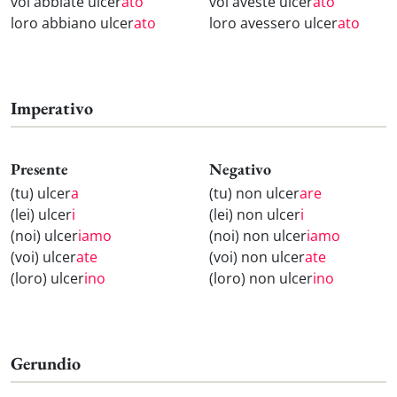
voi abbiate ulcer
ato
voi aveste ulcer
ato
loro abbiano ulcer
ato
loro avessero ulcer
ato
Imperativo
Presente
Negativo
(tu) ulcer
a
(tu) non ulcer
are
(lei) ulcer
i
(lei) non ulcer
i
(noi) ulcer
iamo
(noi) non ulcer
iamo
(voi) ulcer
ate
(voi) non ulcer
ate
(loro) ulcer
ino
(loro) non ulcer
ino
Gerundio