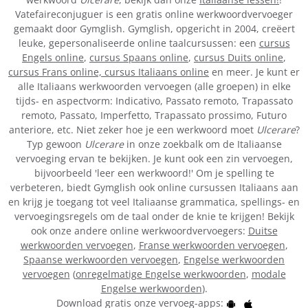
Vatefaireconjuguer is een gratis online werkwoordvervoeger
gemaakt door Gymglish. Gymglish, opgericht in 2004, creëert
leuke, gepersonaliseerde online taalcursussen: een
cursus
Engels online
,
cursus Spaans online
,
cursus Duits online
,
cursus Frans online,
cursus Italiaans online
en meer. Je kunt er
alle Italiaans werkwoorden vervoegen (alle groepen) in elke
tijds- en aspectvorm: Indicativo, Passato remoto, Trapassato
remoto, Passato, Imperfetto, Trapassato prossimo, Futuro
anteriore, etc. Niet zeker hoe je een werkwoord moet
Ulcerare
?
Typ gewoon
Ulcerare
in onze zoekbalk om de Italiaanse
vervoeging ervan te bekijken. Je kunt ook een zin vervoegen,
bijvoorbeeld 'leer een werkwoord!' Om je spelling te
verbeteren, biedt Gymglish ook online cursussen Italiaans aan
en krijg je toegang tot veel Italiaanse grammatica, spellings- en
vervoegingsregels om de taal onder de knie te krijgen! Bekijk
ook onze andere online werkwoordvervoegers:
Duitse
werkwoorden vervoegen
,
Franse werkwoorden vervoegen
,
Spaanse werkwoorden vervoegen
,
Engelse werkwoorden
vervoegen
(
onregelmatige Engelse werkwoorden
,
modale
Engelse werkwoorden
).
Download gratis onze vervoeg-apps: