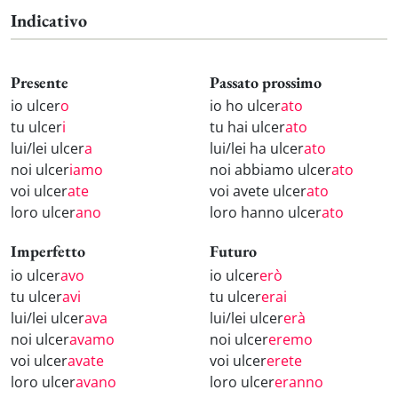
Indicativo
Presente
Passato prossimo
io ulcer
o
io ho ulcer
ato
tu ulcer
i
tu hai ulcer
ato
lui/lei ulcer
a
lui/lei ha ulcer
ato
noi ulcer
iamo
noi abbiamo ulcer
ato
voi ulcer
ate
voi avete ulcer
ato
loro ulcer
ano
loro hanno ulcer
ato
Imperfetto
Futuro
io ulcer
avo
io ulcer
erò
tu ulcer
avi
tu ulcer
erai
lui/lei ulcer
ava
lui/lei ulcer
erà
noi ulcer
avamo
noi ulcer
eremo
voi ulcer
avate
voi ulcer
erete
loro ulcer
avano
loro ulcer
eranno