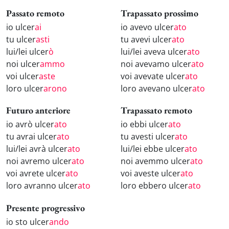
Passato remoto
Trapassato prossimo
io ulcer
ai
io avevo ulcer
ato
tu ulcer
asti
tu avevi ulcer
ato
lui/lei ulcer
ò
lui/lei aveva ulcer
ato
noi ulcer
ammo
noi avevamo ulcer
ato
voi ulcer
aste
voi avevate ulcer
ato
loro ulcer
arono
loro avevano ulcer
ato
Futuro anteriore
Trapassato remoto
io avrò ulcer
ato
io ebbi ulcer
ato
tu avrai ulcer
ato
tu avesti ulcer
ato
lui/lei avrà ulcer
ato
lui/lei ebbe ulcer
ato
noi avremo ulcer
ato
noi avemmo ulcer
ato
voi avrete ulcer
ato
voi aveste ulcer
ato
loro avranno ulcer
ato
loro ebbero ulcer
ato
Presente progressivo
io sto ulcer
ando