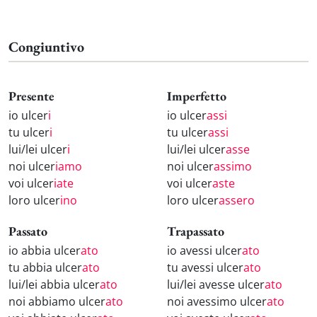
Congiuntivo
Presente
Imperfetto
io ulcer
i
io ulcer
assi
tu ulcer
i
tu ulcer
assi
lui/lei ulcer
i
lui/lei ulcer
asse
noi ulcer
iamo
noi ulcer
assimo
voi ulcer
iate
voi ulcer
aste
loro ulcer
ino
loro ulcer
assero
Passato
Trapassato
io abbia ulcer
ato
io avessi ulcer
ato
tu abbia ulcer
ato
tu avessi ulcer
ato
lui/lei abbia ulcer
ato
lui/lei avesse ulcer
ato
noi abbiamo ulcer
ato
noi avessimo ulcer
ato