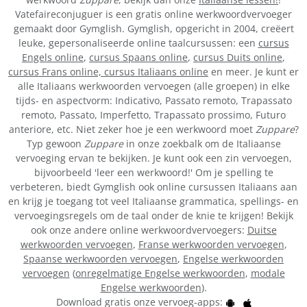
Vatefaireconjuguer is een gratis online werkwoordvervoeger
gemaakt door Gymglish. Gymglish, opgericht in 2004, creëert
leuke, gepersonaliseerde online taalcursussen: een
cursus
Engels online
,
cursus Spaans online
,
cursus Duits online
,
cursus Frans online,
cursus Italiaans online
en meer. Je kunt er
alle Italiaans werkwoorden vervoegen (alle groepen) in elke
tijds- en aspectvorm: Indicativo, Passato remoto, Trapassato
remoto, Passato, Imperfetto, Trapassato prossimo, Futuro
anteriore, etc. Niet zeker hoe je een werkwoord moet
Zuppare
?
Typ gewoon
Zuppare
in onze zoekbalk om de Italiaanse
vervoeging ervan te bekijken. Je kunt ook een zin vervoegen,
bijvoorbeeld 'leer een werkwoord!' Om je spelling te
verbeteren, biedt Gymglish ook online cursussen Italiaans aan
en krijg je toegang tot veel Italiaanse grammatica, spellings- en
vervoegingsregels om de taal onder de knie te krijgen! Bekijk
ook onze andere online werkwoordvervoegers:
Duitse
werkwoorden vervoegen
,
Franse werkwoorden vervoegen
,
Spaanse werkwoorden vervoegen
,
Engelse werkwoorden
vervoegen
(
onregelmatige Engelse werkwoorden
,
modale
Engelse werkwoorden
).
Download gratis onze vervoeg-apps: