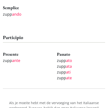
Semplice
zupp
ando
Participio
Presente
Passato
zupp
ante
zupp
ato
zupp
ata
zupp
ati
zupp
ate
Als je moeite hebt met de vervoeging van het Italiaanse
werkwoord
Zuppare
, bekijk dan onze
Italiaanse lessen!
!