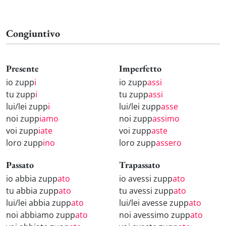
Congiuntivo
Presente
Imperfetto
io zupp
i
io zupp
assi
tu zupp
i
tu zupp
assi
lui/lei zupp
i
lui/lei zupp
asse
noi zupp
iamo
noi zupp
assimo
voi zupp
iate
voi zupp
aste
loro zupp
ino
loro zupp
assero
Passato
Trapassato
io abbia zupp
ato
io avessi zupp
ato
tu abbia zupp
ato
tu avessi zupp
ato
lui/lei abbia zupp
ato
lui/lei avesse zupp
ato
noi abbiamo zupp
ato
noi avessimo zupp
ato