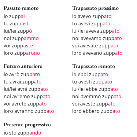
Passato remoto
Trapassato prossimo
io zupp
ai
io avevo zupp
ato
tu zupp
asti
tu avevi zupp
ato
lui/lei zupp
ò
lui/lei aveva zupp
ato
noi zupp
ammo
noi avevamo zupp
ato
voi zupp
aste
voi avevate zupp
ato
loro zupp
arono
loro avevano zupp
ato
Futuro anteriore
Trapassato remoto
io avrò zupp
ato
io ebbi zupp
ato
tu avrai zupp
ato
tu avesti zupp
ato
lui/lei avrà zupp
ato
lui/lei ebbe zupp
ato
noi avremo zupp
ato
noi avemmo zupp
ato
voi avrete zupp
ato
voi aveste zupp
ato
loro avranno zupp
ato
loro ebbero zupp
ato
Presente progressivo
io sto zupp
ando