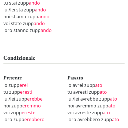
tu stai zupp
ando
lui/lei sta zupp
ando
noi stiamo zupp
ando
voi state zupp
ando
loro stanno zupp
ando
Condizionale
Presente
Passato
io zupp
erei
io avrei zupp
ato
tu zupp
eresti
tu avresti zupp
ato
lui/lei zupp
erebbe
lui/lei avrebbe zupp
ato
noi zupp
eremmo
noi avremmo zupp
ato
voi zupp
ereste
voi avreste zupp
ato
loro zupp
erebbero
loro avrebbero zupp
ato