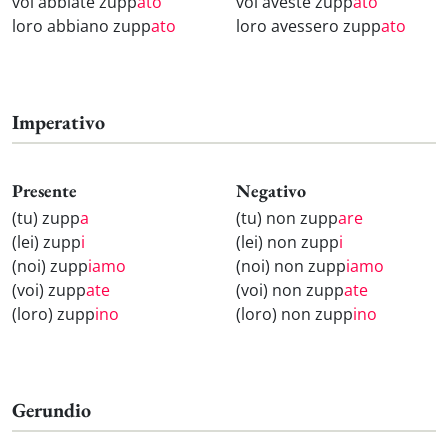
voi abbiate zupp
ato
voi aveste zupp
ato
loro abbiano zupp
ato
loro avessero zupp
ato
Imperativo
Presente
Negativo
(tu) zupp
a
(tu) non zupp
are
(lei) zupp
i
(lei) non zupp
i
(noi) zupp
iamo
(noi) non zupp
iamo
(voi) zupp
ate
(voi) non zupp
ate
(loro) zupp
ino
(loro) non zupp
ino
Gerundio