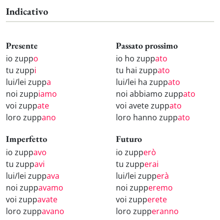
Indicativo
Presente
Passato prossimo
io zupp
o
io ho zupp
ato
tu zupp
i
tu hai zupp
ato
lui/lei zupp
a
lui/lei ha zupp
ato
noi zupp
iamo
noi abbiamo zupp
ato
voi zupp
ate
voi avete zupp
ato
loro zupp
ano
loro hanno zupp
ato
Imperfetto
Futuro
io zupp
avo
io zupp
erò
tu zupp
avi
tu zupp
erai
lui/lei zupp
ava
lui/lei zupp
erà
noi zupp
avamo
noi zupp
eremo
voi zupp
avate
voi zupp
erete
loro zupp
avano
loro zupp
eranno