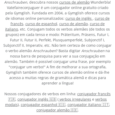
Anschrauben
, descubra nossos
cursos de alemão
Wunderbla!
Vatefaireconjuguer é um conjugador online gratuito criado
pela Gymglish. Fundada em 2004, a Gymglish oferece cursos
de idiomas online personalizados:
curso de inglês
,
curso de
francês
,
curso de espanhol
,
curso de alemão
,
curso de
italiano
, etc. Conjugam todos os verbos alemães (de todos os
grupos) em cada tenso e modo: Präteritum, Präsens, Futur I,
Futur II, Futur II, Perfekt, Plusquamperfekt, Subjonctif I,
Subjonctif II, Imperativ, etc. Não tem certeza de como conjugar
o verbo alemão
Anschrauben
? Basta digitar
Anschrauben
na
nossa barra de pesquisa para ver a sua conjugação em
alemão. Também é possível conjugar uma frase, por exemplo
"conjugar um verbo!" A fim de melhorar a sua ortografia,
Gymglish também oferece cursos de alemão online e dá-lhe
acesso a muitas regras de gramática alemã e dicas para
aprender a língua!
Nossos conjugadores de verbos em linha:
conjugador francês
🇫🇷
,
conjugador inglês 🇬🇧
(
verbos irregulares
e
verbos
modais
),
conjugador espanhol 🇪🇸
,
conjugador italiano 🇮🇹
,
conjugador alemão 🇩🇪
.