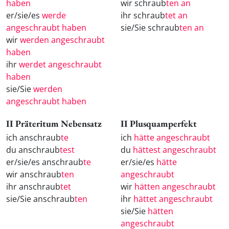
haben
wir schraub
ten an
er/sie/es
werde
ihr schraub
tet an
angeschraubt haben
sie/Sie schraub
ten an
wir
werden angeschraubt
haben
ihr
werdet angeschraubt
haben
sie/Sie
werden
angeschraubt haben
II Präteritum Nebensatz
II Plusquamperfekt
ich anschraub
te
ich
hätte angeschraubt
du anschraub
test
du
hättest angeschraubt
er/sie/es anschraub
te
er/sie/es
hätte
wir anschraub
ten
angeschraubt
ihr anschraub
tet
wir
hätten angeschraubt
sie/Sie anschraub
ten
ihr
hättet angeschraubt
sie/Sie
hätten
angeschraubt