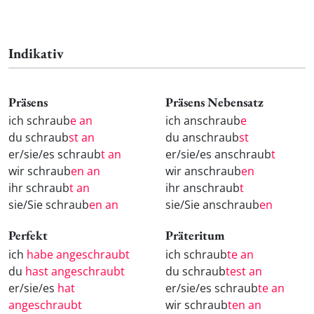
Indikativ
Präsens
Präsens Nebensatz
ich schraub
e an
ich anschraub
e
du schraub
st an
du anschraub
st
er/sie/es schraub
t an
er/sie/es anschraub
t
wir schraub
en an
wir anschraub
en
ihr schraub
t an
ihr anschraub
t
sie/Sie schraub
en an
sie/Sie anschraub
en
Perfekt
Präteritum
ich
habe angeschraubt
ich schraub
te an
du
hast angeschraubt
du schraub
test an
er/sie/es
hat
er/sie/es schraub
te an
angeschraubt
wir schraub
ten an