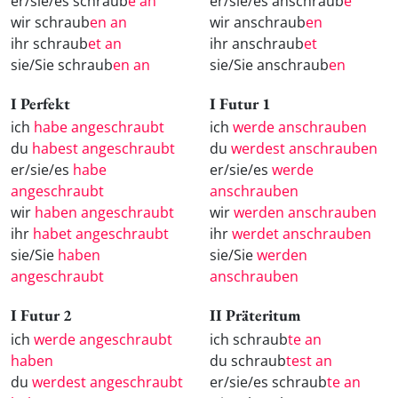
er/sie/es schraub
e an
er/sie/es anschraub
e
wir schraub
en an
wir anschraub
en
ihr schraub
et an
ihr anschraub
et
sie/Sie schraub
en an
sie/Sie anschraub
en
I Perfekt
I Futur 1
ich
habe angeschraubt
ich
werde anschrauben
du
habest angeschraubt
du
werdest anschrauben
er/sie/es
habe
er/sie/es
werde
angeschraubt
anschrauben
wir
haben angeschraubt
wir
werden anschrauben
ihr
habet angeschraubt
ihr
werdet anschrauben
sie/Sie
haben
sie/Sie
werden
angeschraubt
anschrauben
I Futur 2
II Präteritum
ich
werde angeschraubt
ich schraub
te an
haben
du schraub
test an
du
werdest angeschraubt
er/sie/es schraub
te an