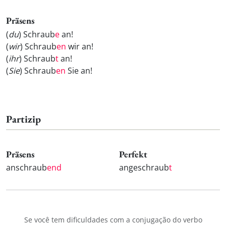
Präsens
(
du
) Schraub
e
an!
(
wir
) Schraub
en
wir an!
(
ihr
) Schraub
t
an!
(
Sie
) Schraub
en
Sie an!
Partizip
Präsens
Perfekt
anschraub
end
angeschraub
t
Se você tem dificuldades com a conjugação do verbo