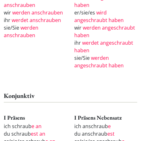
anschrauben
haben
wir
werden anschrauben
er/sie/es
wird
ihr
werdet anschrauben
angeschraubt haben
sie/Sie
werden
wir
werden angeschraubt
anschrauben
haben
ihr
werdet angeschraubt
haben
sie/Sie
werden
angeschraubt haben
Konjunktiv
I Präsens
I Präsens Nebensatz
ich schraub
e an
ich anschraub
e
du schraub
est an
du anschraub
est