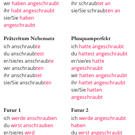
wir
haben angeschraubt
ihr schraub
tet an
ihr
habt angeschraubt
sie/Sie schraub
ten an
sie/Sie
haben
angeschraubt
Präteritum Nebensatz
Plusquamperfekt
ich anschraub
te
ich
hatte angeschraubt
du anschraub
test
du
hattest angeschraubt
er/sie/es anschraub
te
er/sie/es
hatte
wir anschraub
ten
angeschraubt
ihr anschraub
tet
wir
hatten angeschraubt
sie/Sie anschraub
ten
ihr
hattet angeschraubt
sie/Sie
hatten
angeschraubt
Futur 1
Futur 2
ich
werde anschrauben
ich
werde angeschraubt
du
wirst anschrauben
haben
er/sie/es
wird
du
wirst angeschraubt