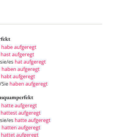
rfekt
h
habe aufgeregt
u
hast aufgeregt
/sie/es
hat aufgeregt
r
haben aufgeregt
r
habt aufgeregt
e/Sie
haben aufgeregt
usquamperfekt
h
hatte aufgeregt
u
hattest aufgeregt
/sie/es
hatte aufgeregt
r
hatten aufgeregt
r
hattet aufgeregt