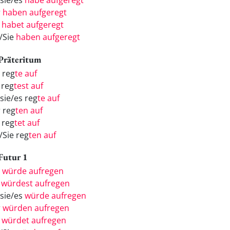
/sie/es
habe aufgeregt
r
haben aufgeregt
r
habet aufgeregt
e/Sie
haben aufgeregt
 Präteritum
 reg
te auf
 reg
test auf
sie/es reg
te auf
r reg
ten auf
 reg
tet auf
/Sie reg
ten auf
 Futur 1
h
würde aufregen
u
würdest aufregen
/sie/es
würde aufregen
r
würden aufregen
r
würdet aufregen