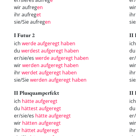
er/sie/es aufreg
e
er
wir aufreg
en
wi
ihr aufreg
et
ih
sie/Sie aufreg
en
si
I Futur 2
II
ich
werde aufgeregt haben
ich
du
werdest aufgeregt haben
du
er/sie/es
werde aufgeregt haben
er/
wir
werden aufgeregt haben
wi
ihr
werdet aufgeregt haben
ihr
sie/Sie
werden aufgeregt haben
sie
II Plusquamperfekt
II
ich
hätte aufgeregt
ic
du
hättest aufgeregt
d
er/sie/es
hätte aufgeregt
er
wir
hätten aufgeregt
wi
ihr
hättet aufgeregt
ih