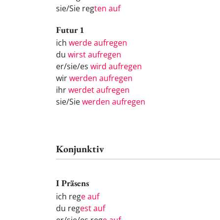
sie/Sie reg
ten auf
Futur 1
ich
werde aufregen
du
wirst aufregen
er/sie/es
wird aufregen
wir
werden aufregen
ihr
werdet aufregen
sie/Sie
werden aufregen
Konjunktiv
I Präsens
ich reg
e auf
du reg
est auf