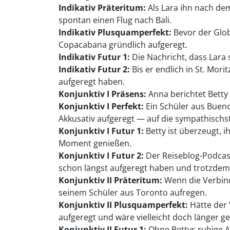
Indikativ Präteritum:
Als Lara ihn nach dem
spontan einen Flug nach Bali.
Indikativ Plusquamperfekt:
Bevor der Glob
Copacabana gründlich aufgeregt.
Indikativ Futur 1:
Die Nachricht, dass Lara
Indikativ Futur 2:
Bis er endlich in St. Mori
aufgeregt haben.
Konjunktiv I Präsens:
Anna berichtet Betty a
Konjunktiv I Perfekt:
Ein Schüler aus Bueno
Akkusativ aufgeregt — auf die sympathischst
Konjunktiv I Futur 1:
Betty ist überzeugt, 
Moment genießen.
Konjunktiv I Futur 2:
Der Reiseblog-Podcast
schon längst aufgeregt haben und trotzde
Konjunktiv II Präteritum:
Wenn die Verbind
seinem Schüler aus Toronto aufregen.
Konjunktiv II Plusquamperfekt:
Hätte der 
aufgeregt und wäre vielleicht doch länger ge
Konjunktiv II Futur 1:
Ohne Bettys ruhige Ar