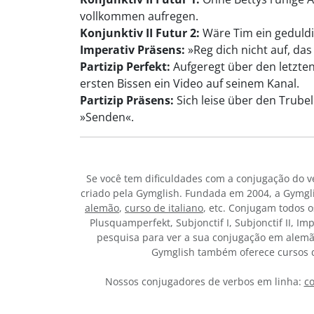
vollkommen aufregen.
Konjunktiv II Futur 2:
Wäre Tim ein geduldi
Imperativ Präsens:
»Reg dich nicht auf, das
Partizip Perfekt:
Aufgeregt über den letzte
ersten Bissen ein Video auf seinem Kanal.
Partizip Präsens:
Sich leise über den Trubel
»Senden«.
Se você tem dificuldades com a conjugação do 
criado pela Gymglish. Fundada em 2004, a Gymgli
alemão
,
curso de italiano
, etc. Conjugam todos o
Plusquamperfekt, Subjonctif I, Subjonctif II, I
pesquisa para ver a sua conjugação em alemão
Gymglish também oferece cursos de
Nossos conjugadores de verbos em linha:
co