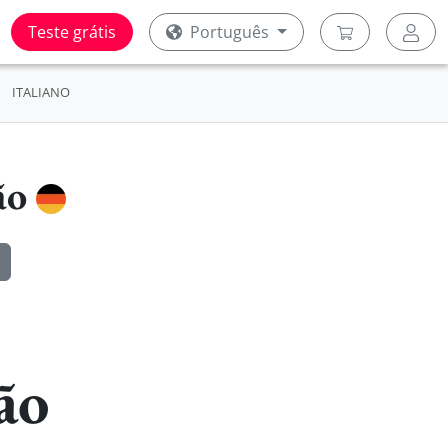
Teste grátis
Português
ITALIANO
ão
ão