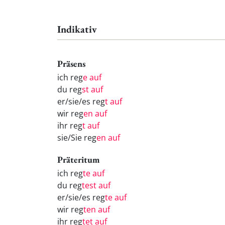
Indikativ
Präsens
ich reg
e auf
du reg
st auf
er/sie/es reg
t auf
wir reg
en auf
ihr reg
t auf
sie/Sie reg
en auf
Präteritum
ich reg
te auf
du reg
test auf
er/sie/es reg
te auf
wir reg
ten auf
ihr reg
tet auf