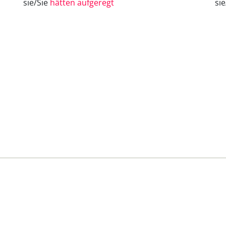
sie/Sie
hätten aufgeregt
si