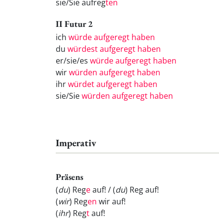
sie/Sie aufreg
ten
II Futur 2
ich
würde aufgeregt haben
du
würdest aufgeregt haben
er/sie/es
würde aufgeregt haben
wir
würden aufgeregt haben
ihr
würdet aufgeregt haben
sie/Sie
würden aufgeregt haben
Imperativ
Präsens
(
du
) Reg
e
auf! / (
du
) Reg
auf!
(
wir
) Reg
en
wir auf!
(
ihr
) Reg
t
auf!