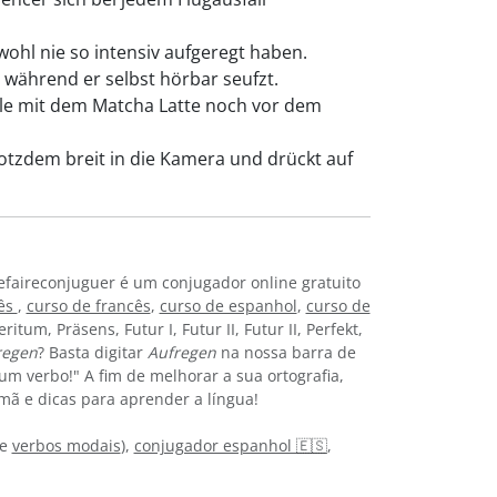
ohl nie so intensiv aufgeregt haben.
, während er selbst hörbar seufzt.
ule mit dem Matcha Latte noch vor dem
rotzdem breit in die Kamera und drückt auf
faireconjuguer é um conjugador online gratuito
lês
,
curso de francês
,
curso de espanhol
,
curso de
um, Präsens, Futur I, Futur II, Futur II, Perfekt,
regen
? Basta digitar
Aufregen
na nossa barra de
m verbo!" A fim de melhorar a sua ortografia,
mã e dicas para aprender a língua!
e
verbos modais
),
conjugador espanhol 🇪🇸
,