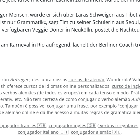
ger Mensch, würde er sich über Laras Schweigen aus Tibet w
 ist nur Grammatik«, sagt Tim zu seiner Schülerin aus Seoul
n verfügbaren Veggie-Döner in Neukölln, postet die Nachte
 am Karneval in Rio aufregend, lächelt der Berliner Coach t
verbo
Aufregen
, descubra nossos
cursos de alemão
Wunderbla! Vate
sh oferece cursos de idiomas online personalizados:
curso de ing
s verbos alemães (de todos os grupos) em cada tenso e modo: Präterit
mperativ, etc. Não tem certeza de como conjugar o verbo alemão
Auf
. Também é possível conjugar uma frase, por exemplo "conjugar u
 alemão online e dá-lhe acesso a muitas regras de gramática ale
njugador francês 🇫🇷
,
conjugador inglês 🇬🇧
(
verbos irregulares
conjugador italiano 🇮🇹
,
conjugador alemão 🇩🇪
.