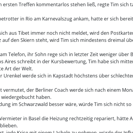
 ersten Treffen kommentarlos stehen ließ, regte Tim sich t
etrotter in Rio am Karnevalszug ankam, hatte er sich bere
 sich aus Tibet immer noch nicht meldet, wird den Postkart
tz auf den Skiern steht, wird Tim sich mindestens dreimal ü
m Telefon, ihr Sohn rege sich in letzter Zeit weniger über Ba
s Aires schreibt in der Kursbewertung, Tim habe sich mitte
e Art der Welt.
ihr Urenkel werde sich in Kapstadt höchstens über schlecht
 vermutet, der Berliner Coach werde sich nach einem Mona
m wiedergebucht haben.
ung im Schwarzwald besser wäre, würde Tim sich nicht so 
Vermieter in Basel die Heizung rechtzeitig repariert, hätte
blieben.
t, jede Krise mit einem Lächeln zu nehmen, würde der Influ