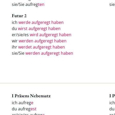
sie/Sie aufreg
ten
si
Futur 2
ich
werde aufgeregt haben
du
wirst aufgeregt haben
er/sie/es
wird aufgeregt haben
wir
werden aufgeregt haben
ihr
werdet aufgeregt haben
sie/Sie
werden aufgeregt haben
I Präsens Nebensatz
I 
ich aufreg
e
ic
du aufreg
est
d