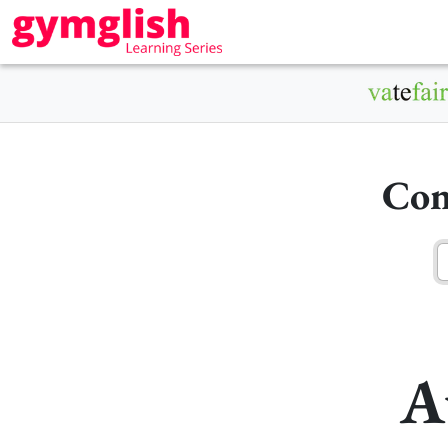
Con
A