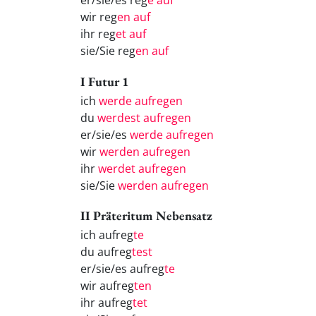
er/sie/es reg
e auf
wir reg
en auf
ihr reg
et auf
sie/Sie reg
en auf
I Futur 1
ich
werde aufregen
du
werdest aufregen
er/sie/es
werde aufregen
wir
werden aufregen
ihr
werdet aufregen
sie/Sie
werden aufregen
II Präteritum Nebensatz
ich aufreg
te
du aufreg
test
er/sie/es aufreg
te
wir aufreg
ten
ihr aufreg
tet