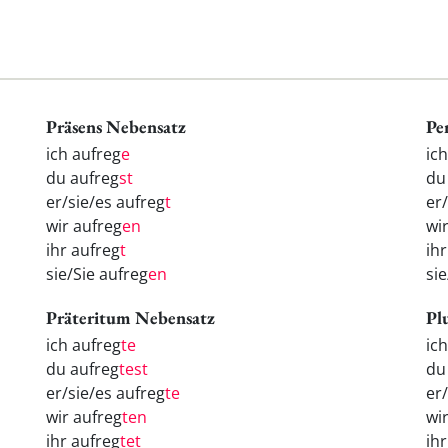
Präsens Nebensatz
Pe
ich aufreg
e
ic
du aufreg
st
d
er/sie/es aufreg
t
er
wir aufreg
en
wi
ihr aufreg
t
ih
sie/Sie aufreg
en
si
Präteritum Nebensatz
Pl
ich aufreg
te
ic
du aufreg
test
d
er/sie/es aufreg
te
er
wir aufreg
ten
wi
ihr aufreg
tet
ih