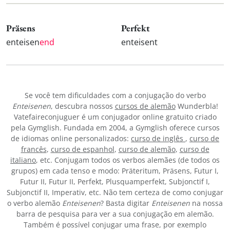
Präsens
Perfekt
enteisen
end
enteisent
Se você tem dificuldades com a conjugação do verbo
Enteisenen
, descubra nossos
cursos de alemão
Wunderbla!
Vatefaireconjuguer é um conjugador online gratuito criado
pela Gymglish. Fundada em 2004, a Gymglish oferece cursos
de idiomas online personalizados:
curso de inglês
,
curso de
francês
,
curso de espanhol
,
curso de alemão
,
curso de
italiano
, etc. Conjugam todos os verbos alemães (de todos os
grupos) em cada tenso e modo: Präteritum, Präsens, Futur I,
Futur II, Futur II, Perfekt, Plusquamperfekt, Subjonctif I,
Subjonctif II, Imperativ, etc. Não tem certeza de como conjugar
o verbo alemão
Enteisenen
? Basta digitar
Enteisenen
na nossa
barra de pesquisa para ver a sua conjugação em alemão.
Também é possível conjugar uma frase, por exemplo