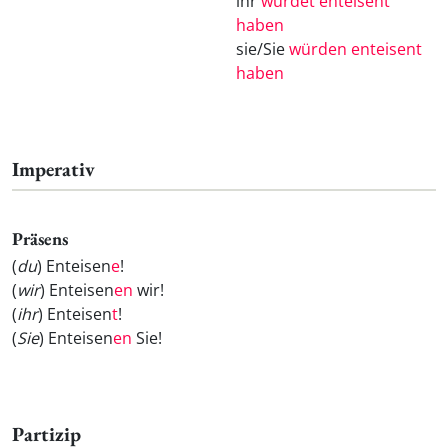
ihr
würdet enteisent
haben
sie/Sie
würden enteisent
haben
Imperativ
Präsens
(
du
) Enteisen
e
!
(
wir
) Enteisen
en
wir!
(
ihr
) Enteisen
t
!
(
Sie
) Enteisen
en
Sie!
Partizip