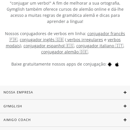
"conjugar um verbo!" A fim de melhorar a sua ortografia,
Gymglish também oferece cursos de alemão online e dá-lhe
acesso a muitas regras de gramática alemã e dicas para
aprender a língua!
Nossos conjugadores de verbos em linha:
conjugador francês
🇫🇷
,
conjugador inglês 🇬🇧
(
verbos irregulares
e
verbos
modais
),
conjugador espanhol 🇪🇸
,
conjugador italiano 🇮🇹
,
conjugador alemão 🇩🇪
.
Baixe gratuitamente nossos apps de conjugação:
NOSSA EMPRESA
GYMGLISH
AIMIGO COACH