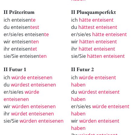
II Präteritum
II Plusquamperfekt
ich enteisen
te
ich
hätte enteisent
du enteisen
test
du
hättest enteisent
er/sie/es enteisen
te
er/sie/es
hätte enteisent
wir enteisen
ten
wir
hätten enteisent
ihr enteisen
tet
ihr
hättet enteisent
sie/Sie enteisen
ten
sie/Sie
hätten enteisent
II Futur 1
II Futur 2
ich
würde enteisenen
ich
würde enteisent
du
würdest enteisenen
haben
er/sie/es
würde
du
würdest enteisent
enteisenen
haben
wir
würden enteisenen
er/sie/es
würde enteisent
ihr
würdet enteisenen
haben
sie/Sie
würden enteisenen
wir
würden enteisent
haben