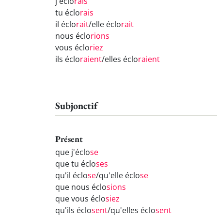
j'éclo
rais
tu éclo
rais
il éclo
rait
/elle éclo
rait
nous éclo
rions
vous éclo
riez
ils éclo
raient
/elles éclo
raient
Subjonctif
Présent
que j'éclo
se
que tu éclo
ses
qu'il éclo
se
/qu'elle éclo
se
que nous éclo
sions
que vous éclo
siez
qu'ils éclo
sent
/qu'elles éclo
sent