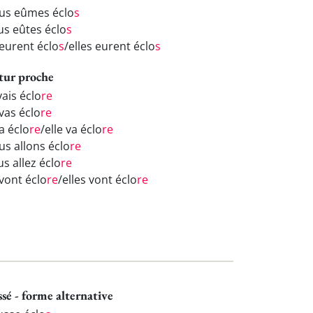
us eûmes éclo
s
us eûtes éclo
s
 eurent éclo
s
/elles eurent éclo
s
tur proche
vais éclo
re
vas éclo
re
va éclo
re
/elle va éclo
re
us allons éclo
re
s allez éclo
re
 vont éclo
re
/elles vont éclo
re
ssé - forme alternative