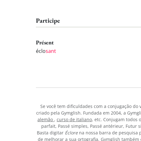
Participe
Présent
éclo
sant
Se você tem dificuldades com a conjugação do
criado pela Gymglish. Fundada em 2004, a Gymgli
alemão
,
curso de italiano
, etc. Conjugam todos 
parfait, Passé simples, Passé antérieur, Futur
Basta digitar
Éclore
na nossa barra de pesquisa p
de melhorar a sua ortografia, Gymglish também o