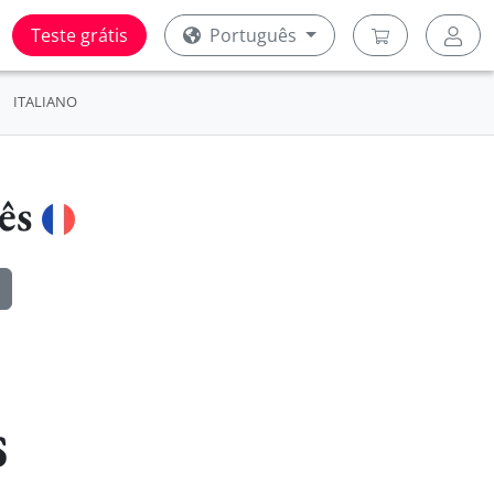
Teste grátis
Português
ITALIANO
cês
s