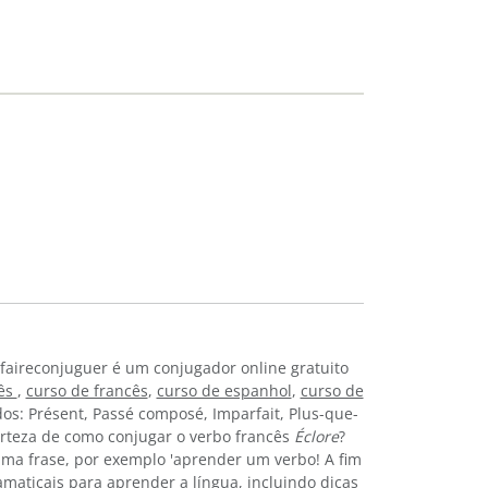
faireconjuguer é um conjugador online gratuito
lês
,
curso de francês
,
curso de espanhol
,
curso de
os: Présent, Passé composé, Imparfait, Plus-que-
certeza de como conjugar o verbo francês
Éclore
?
ma frase, por exemplo 'aprender um verbo! A fim
amaticais
para aprender a língua, incluindo dicas