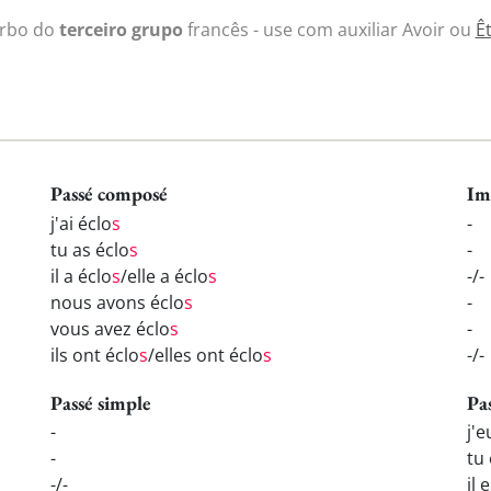
rbo do
terceiro grupo
francês - use com auxiliar Avoir ou
Ê
Passé composé
Im
j'ai éclo
s
-
tu as éclo
s
-
il a éclo
s
/elle a éclo
s
-/-
nous avons éclo
s
-
vous avez éclo
s
-
ils ont éclo
s
/elles ont éclo
s
-/-
Passé simple
Pa
-
j'e
-
tu
-/-
il 