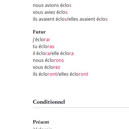
nous avions éclo
s
vous aviez éclo
s
ils avaient éclo
s
/elles avaient éclo
s
Futur
j'éclo
rai
tu éclo
ras
il éclo
ra
/elle éclo
ra
nous éclo
rons
vous éclo
rez
ils éclo
ront
/elles éclo
ront
Conditionnel
Présent