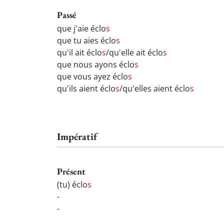
Passé
que j'aie éclo
s
que tu aies éclo
s
qu'il ait éclo
s
/qu'elle ait éclo
s
que nous ayons éclo
s
que vous ayez éclo
s
qu'ils aient éclo
s
/qu'elles aient éclo
s
Impératif
Présent
(tu) éclo
s
-
-