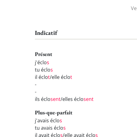
Ve
Indicatif
Présent
j'éclo
s
tu éclo
s
il éclo
t
/elle éclo
t
-
-
ils éclo
sent
/elles éclo
sent
Plus-que-parfait
j'avais éclo
s
tu avais éclo
s
il avait éclo
s
/elle avait éclo
s