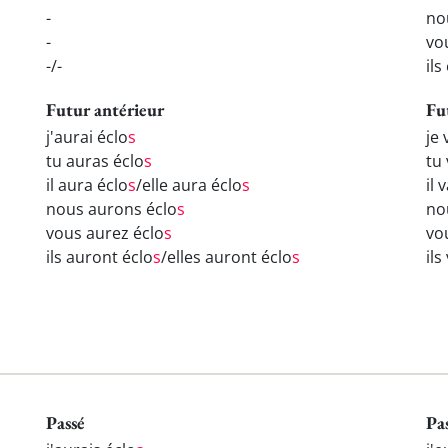
-
no
-
vo
-/-
ils
Futur antérieur
Fu
j'aurai éclo
s
je 
tu auras éclo
s
tu 
il aura éclo
s
/elle aura éclo
s
il 
nous aurons éclo
s
no
vous aurez éclo
s
vou
ils auront éclo
s
/elles auront éclo
s
ils
Passé
Pa