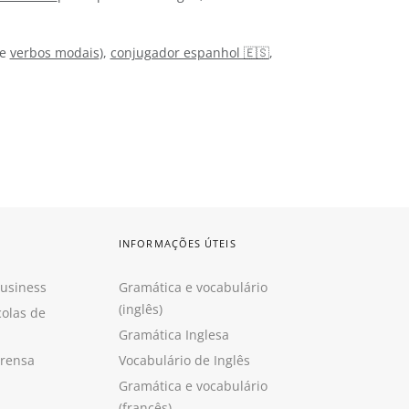
e
verbos modais
),
conjugador espanhol 🇪🇸
,
INFORMAÇÕES ÚTEIS
Business
Gramática e vocabulário
(inglês)
colas de
Gramática Inglesa
prensa
Vocabulário de Inglês
Gramática e vocabulário
(francês)