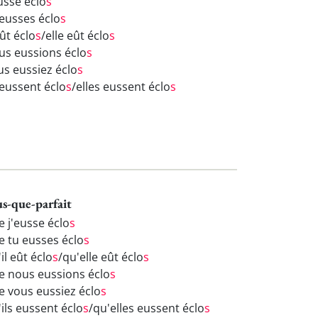
usse éclo
s
 eusses éclo
s
eût éclo
s
/elle eût éclo
s
us eussions éclo
s
us eussiez éclo
s
 eussent éclo
s
/elles eussent éclo
s
us-que-parfait
e j'eusse éclo
s
e tu eusses éclo
s
il eût éclo
s
/qu'elle eût éclo
s
e nous eussions éclo
s
e vous eussiez éclo
s
ils eussent éclo
s
/qu'elles eussent éclo
s