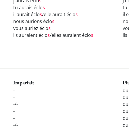
j'aurais éclo
s
j'e
tu aurais éclo
s
tu
il aurait éclo
s
/elle aurait éclo
s
il 
nous aurions éclo
s
no
vous auriez éclo
s
vo
ils auraient éclo
s
/elles auraient éclo
s
ils
Imparfait
Pl
-
qu
-
qu
-/-
qu'
-
qu
-
qu
-/-
qu'