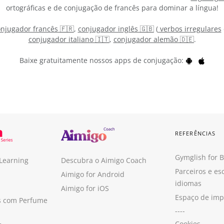
ortográficas e de conjugação de francês para dominar a língua!
njugador francês 🇫🇷
,
conjugador inglês 🇬🇧
(
verbos irregulares
conjugador italiano 🇮🇹
,
conjugador alemão 🇩🇪
.
Baixe gratuitamente nossos apps de conjugação:
REFERÊNCIAS
Gymglish for 
 Learning
Descubra o Aimigo Coach
Parceiros e es
Aimigo for Android
idiomas
Aimigo for iOS
Espaço de im
s com Perfume
----
Cookies