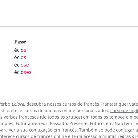
Passé
éclo
s
éclo
s
éclo
se
éclo
ses
 verbo
Éclore
, descubra nossos
cursos de francês
Frantastique! Vate
sh oferece cursos de idiomas online personalizados:
curso de ing
os verbos franceses (de todos os grupos) em todos os tempos e mod
 simples, Futur antérieur, Passado, Presente, Futuro, etc. Não tem 
ara ver a sua conjugação em francês. Também se pode conjugar u
ferece cursos de francês online e te dá acesso à muitas
regras gr