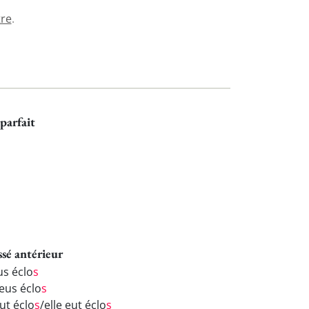
tre
.
parfait
ssé antérieur
us éclo
s
 eus éclo
s
eut éclo
s
/elle eut éclo
s