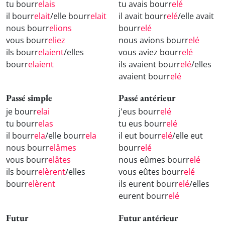
tu bourr
elais
tu avais bourr
elé
il bourr
elait
/elle bourr
elait
il avait bourr
elé
/elle avait
nous bourr
elions
bourr
elé
vous bourr
eliez
nous avions bourr
elé
ils bourr
elaient
/elles
vous aviez bourr
elé
bourr
elaient
ils avaient bourr
elé
/elles
avaient bourr
elé
Passé simple
Passé antérieur
je bourr
elai
j'eus bourr
elé
tu bourr
elas
tu eus bourr
elé
il bourr
ela
/elle bourr
ela
il eut bourr
elé
/elle eut
nous bourr
elâmes
bourr
elé
vous bourr
elâtes
nous eûmes bourr
elé
ils bourr
elèrent
/elles
vous eûtes bourr
elé
bourr
elèrent
ils eurent bourr
elé
/elles
eurent bourr
elé
Futur
Futur antérieur