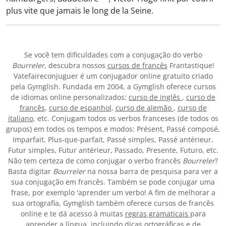
plus vite que jamais le long de la Seine.
Se você tem dificuldades com a conjugação do verbo
Bourreler
, descubra nossos
cursos de francês
Frantastique!
Vatefaireconjuguer é um conjugador online gratuito criado
pela Gymglish. Fundada em 2004, a Gymglish oferece cursos
de idiomas online personalizados:
curso de inglês
,
curso de
francês
,
curso de espanhol
,
curso de alemão
,
curso de
italiano
, etc. Conjugam todos os verbos franceses (de todos os
grupos) em todos os tempos e modos: Présent, Passé composé,
Imparfait, Plus-que-parfait, Passé simples, Passé antérieur,
Futur simples, Futur antérieur, Passado, Presente, Futuro, etc.
Não tem certeza de como conjugar o verbo francês
Bourreler
?
Basta digitar
Bourreler
na nossa barra de pesquisa para ver a
sua conjugação em francês. Também se pode conjugar uma
frase, por exemplo 'aprender um verbo! A fim de melhorar a
sua ortografia, Gymglish também oferece cursos de francês
online e te dá acesso à muitas
regras gramaticais
para
aprender a língua, incluindo dicas ortográficas e de