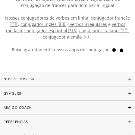
conjugação de francês para dominar a língua!
Nossos conjugadores de verbos em linha:
conjugador francês
🇫🇷
,
conjugador inglês 🇬🇧
(
verbos irregulares
e
verbos
modais
),
conjugador espanhol 🇪🇸
,
conjugador italiano 🇮🇹
,
conjugador alemão 🇩🇪
.
Baixe gratuitamente nossos apps de conjugação:
NOSSA EMPRESA
GYMGLISH
AIMIGO COACH
REFERÊNCIAS