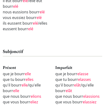
il eût bourr
elé
/elle eût
bourr
elé
nous eussions bourr
elé
vous eussiez bourr
elé
ils eussent bourr
elé
/elles
eussent bourr
elé
Subjonctif
Présent
Imparfait
que je bourr
elle
que je bourr
elasse
que tu bourr
elles
que tu bourr
elasses
qu'il bourr
elle
/qu'elle
qu'il bourr
elât
/qu'elle
bourr
elle
bourr
elât
que nous bourr
elions
que nous bourr
elassions
que vous bourr
eliez
que vous bourr
elassiez