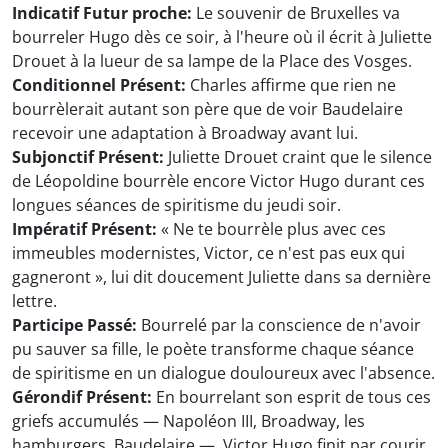
Indicatif Futur proche:
Le souvenir de Bruxelles va
bourreler Hugo dès ce soir, à l'heure où il écrit à Juliette
Drouet à la lueur de sa lampe de la Place des Vosges.
Conditionnel Présent:
Charles affirme que rien ne
bourrèlerait autant son père que de voir Baudelaire
recevoir une adaptation à Broadway avant lui.
Subjonctif Présent:
Juliette Drouet craint que le silence
de Léopoldine bourrèle encore Victor Hugo durant ces
longues séances de spiritisme du jeudi soir.
Impératif Présent:
« Ne te bourrèle plus avec ces
immeubles modernistes, Victor, ce n'est pas eux qui
gagneront », lui dit doucement Juliette dans sa dernière
lettre.
Participe Passé:
Bourrelé par la conscience de n'avoir
pu sauver sa fille, le poète transforme chaque séance
de spiritisme en un dialogue douloureux avec l'absence.
Gérondif Présent:
En bourrelant son esprit de tous ces
griefs accumulés — Napoléon III, Broadway, les
hamburgers, Baudelaire —, Victor Hugo finit par courir