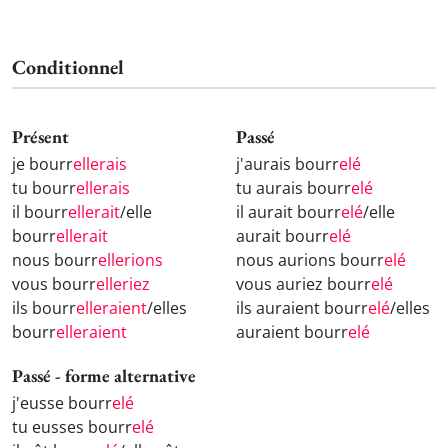
Conditionnel
Présent
Passé
je bourr
ellerais
j'aurais bourr
elé
tu bourr
ellerais
tu aurais bourr
elé
il bourr
ellerait
/elle
il aurait bourr
elé
/elle
bourr
ellerait
aurait bourr
elé
nous bourr
ellerions
nous aurions bourr
elé
vous bourr
elleriez
vous auriez bourr
elé
ils bourr
elleraient
/elles
ils auraient bourr
elé
/elles
bourr
elleraient
auraient bourr
elé
Passé - forme alternative
j'eusse bourr
elé
tu eusses bourr
elé