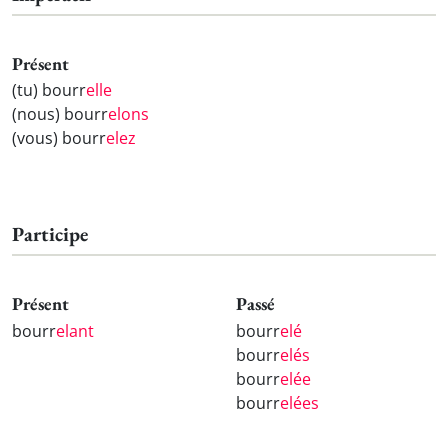
Présent
(tu) bourr
elle
(nous) bourr
elons
(vous) bourr
elez
Participe
Présent
Passé
bourr
elant
bourr
elé
bourr
elés
bourr
elée
bourr
elées