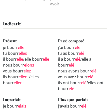
Avoir.
Indicatif
Présent
Passé composé
je bourr
elle
j'ai bourr
elé
tu bourr
elles
tu as bourr
elé
il bourr
elle
/elle bourr
elle
il a bourr
elé
/elle a
nous bourr
elons
bourr
elé
vous bourr
elez
nous avons bourr
elé
ils bourr
ellent
/elles
vous avez bourr
elé
bourr
ellent
ils ont bourr
elé
/elles ont
bourr
elé
Imparfait
Plus-que-parfait
je bourr
elais
j'avais bourr
elé