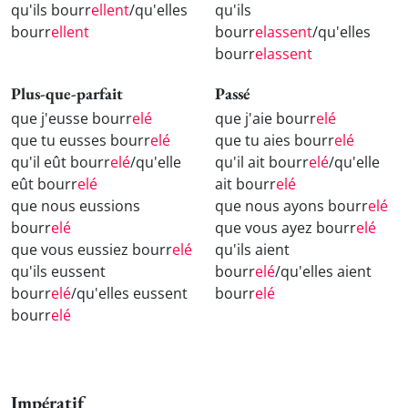
qu'ils bourr
ellent
/qu'elles
qu'ils
bourr
ellent
bourr
elassent
/qu'elles
bourr
elassent
Plus-que-parfait
Passé
que j'eusse bourr
elé
que j'aie bourr
elé
que tu eusses bourr
elé
que tu aies bourr
elé
qu'il eût bourr
elé
/qu'elle
qu'il ait bourr
elé
/qu'elle
eût bourr
elé
ait bourr
elé
que nous eussions
que nous ayons bourr
elé
bourr
elé
que vous ayez bourr
elé
que vous eussiez bourr
elé
qu'ils aient
qu'ils eussent
bourr
elé
/qu'elles aient
bourr
elé
/qu'elles eussent
bourr
elé
bourr
elé
Impératif