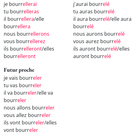
je bourr
ellerai
j'aurai bourr
elé
tu bourr
elleras
tu auras bourr
elé
il bourr
ellera
/elle
il aura bourr
elé
/elle aura
bourr
ellera
bourr
elé
nous bourr
ellerons
nous aurons bourr
elé
vous bourr
ellerez
vous aurez bourr
elé
ils bourr
elleront
/elles
ils auront bourr
elé
/elles
bourr
elleront
auront bourr
elé
Futur proche
je vais bourr
eler
tu vas bourr
eler
il va bourr
eler
/elle va
bourr
eler
nous allons bourr
eler
vous allez bourr
eler
ils vont bourr
eler
/elles
vont bourr
eler