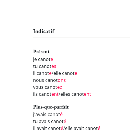
Indicatif
Présent
je canot
e
tu canot
es
il canot
e
/elle canot
e
nous canot
ons
vous canot
ez
ils canot
ent
/elles canot
ent
Plus-que-parfait
j'avais canot
é
tu avais canot
é
il avait canot
é
/elle avait canot
é