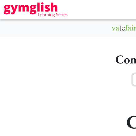
Con
C