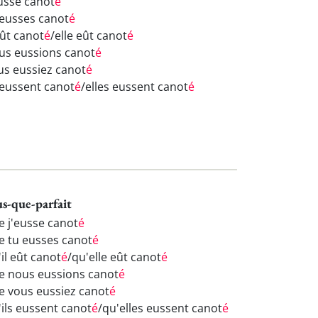
eusse canot
é
 eusses canot
é
eût canot
é
/elle eût canot
é
us eussions canot
é
us eussiez canot
é
s eussent canot
é
/elles eussent canot
é
us-que-parfait
e j'eusse canot
é
e tu eusses canot
é
il eût canot
é
/qu'elle eût canot
é
e nous eussions canot
é
e vous eussiez canot
é
'ils eussent canot
é
/qu'elles eussent canot
é