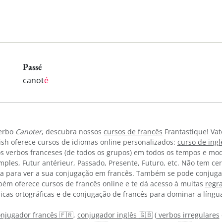
Passé
canot
é
verbo
Canoter
, descubra nossos
cursos de francês
Frantastique! Vat
sh oferece cursos de idiomas online personalizados:
curso de ing
os verbos franceses (de todos os grupos) em todos os tempos e mod
simples, Futur antérieur, Passado, Presente, Futuro, etc. Não tem 
a para ver a sua conjugação em francês. Também se pode conjuga
bém oferece cursos de francês online e te dá acesso à muitas
regr
icas ortográficas e de conjugação de francês para dominar a língu
njugador francês 🇫🇷
,
conjugador inglês 🇬🇧
(
verbos irregulares