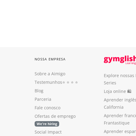
NOSSA EMPRESA
Sobre a Aimigo
Explore nossas
Testemunhos
⭐️ ⭐️ ⭐️ ⭐️
Series
Blog
Loja online 🛍
Parceria
Aprender inglê
California
Fale conosco
Aprender franc
Ofertas de emprego
Frantastique
We're hiring
Aprender espan
Social Impact