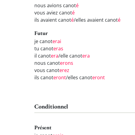
nous avions canot
é
vous aviez canot
é
ils avaient canot
é
/elles avaient canot
é
Futur
je canot
erai
tu canot
eras
il canot
era
/elle canot
era
nous canot
erons
vous canot
erez
ils canot
eront
/elles canot
eront
Conditionnel
Présent