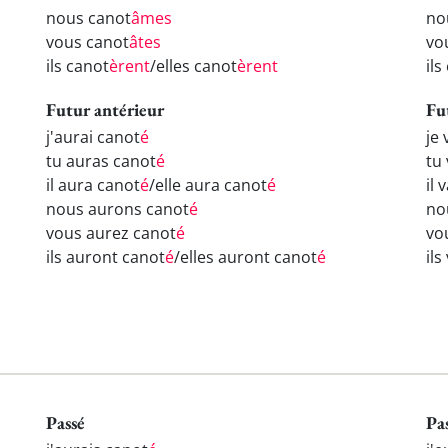
nous canot
âmes
no
vous canot
âtes
vo
ils canot
èrent
/elles canot
èrent
il
Futur antérieur
Fu
j'aurai canot
é
je 
tu auras canot
é
tu
il aura canot
é
/elle aura canot
é
il 
nous aurons canot
é
no
vous aurez canot
é
vo
ils auront canot
é
/elles auront canot
é
ils
Passé
Pa