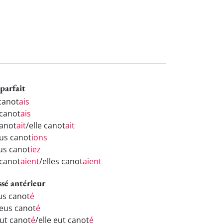
parfait
 canot
ais
 canot
ais
canot
ait
/elle canot
ait
us canot
ions
us canot
iez
 canot
aient
/elles canot
aient
ssé antérieur
eus canot
é
 eus canot
é
eut canot
é
/elle eut canot
é