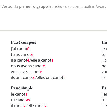
Verbo do
primeiro grupo
francês - use com auxiliar Avoir.
Passé composé
Im
j'ai canot
é
je
tu as canot
é
tu
il a canot
é
/elle a canot
é
il 
nous avons canot
é
no
vous avez canot
é
vo
ils ont canot
é
/elles ont canot
é
ils
Passé simple
Pa
je canot
ai
j'
tu canot
as
tu
il canot
a
/elle canot
a
il 