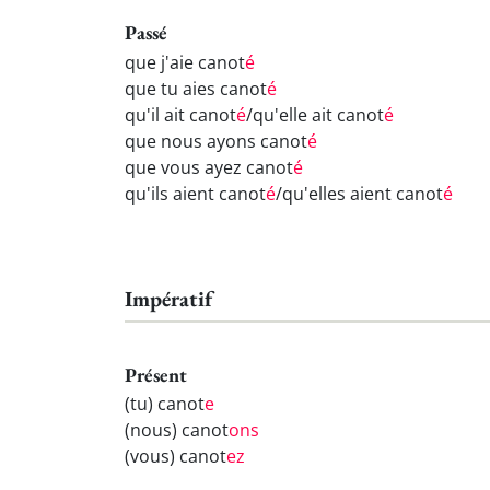
Passé
que j'aie canot
é
que tu aies canot
é
qu'il ait canot
é
/qu'elle ait canot
é
que nous ayons canot
é
que vous ayez canot
é
qu'ils aient canot
é
/qu'elles aient canot
é
Impératif
Présent
(tu) canot
e
(nous) canot
ons
(vous) canot
ez