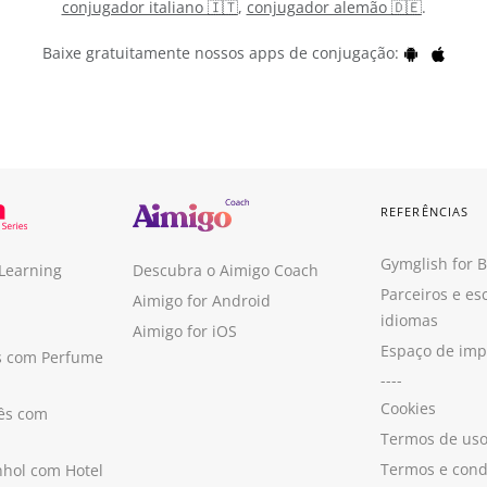
conjugador italiano 🇮🇹
,
conjugador alemão 🇩🇪
.
Baixe gratuitamente nossos apps de conjugação:
REFERÊNCIAS
Gymglish for 
 Learning
Descubra o Aimigo Coach
Parceiros e es
Aimigo for Android
idiomas
Aimigo for iOS
Espaço de im
s com Perfume
----
Cookies
ês com
Termos de us
Termos e cond
hol com Hotel