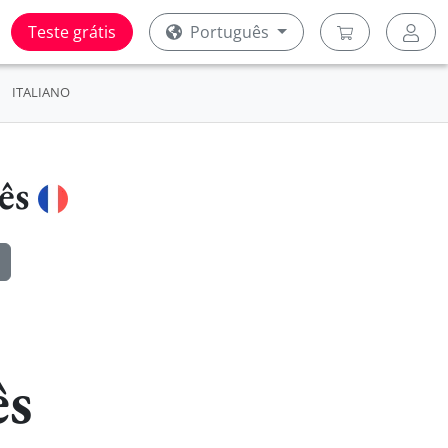
Teste grátis
Português
ITALIANO
cês
ês