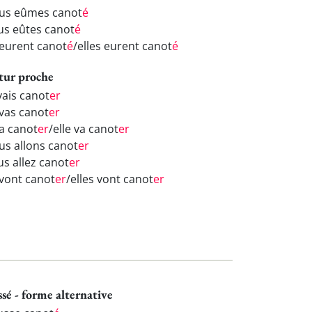
us eûmes canot
é
us eûtes canot
é
s eurent canot
é
/elles eurent canot
é
tur proche
vais canot
er
 vas canot
er
va canot
er
/elle va canot
er
us allons canot
er
us allez canot
er
 vont canot
er
/elles vont canot
er
ssé - forme alternative