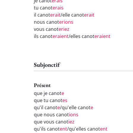
je canot
erais
tu canot
erais
il canot
erait
/elle canot
erait
nous canot
erions
vous canot
eriez
ils canot
eraient
/elles canot
eraient
Subjonctif
Présent
que je canot
e
que tu canot
es
qu'il canot
e
/qu'elle canot
e
que nous canot
ions
que vous canot
iez
qu'ils canot
ent
/qu'elles canot
ent