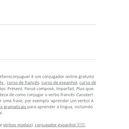
efaireconjuguer é um conjugador online gratuito
lês
,
curso de francês
,
curso de espanhol
,
curso de
os: Présent, Passé composé, Imparfait, Plus-que-
certeza de como conjugar o verbo francês
Canoter
?
r uma frase, por exemplo 'aprender um verbo! A
as gramaticais
para aprender a língua, incluindo
a!
e
verbos modais
),
conjugador espanhol 🇪🇸
,