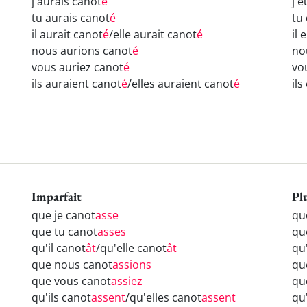
j'aurais canot
é
j'
tu aurais canot
é
tu
il aurait canot
é
/elle aurait canot
é
il 
nous aurions canot
é
no
vous auriez canot
é
vo
ils auraient canot
é
/elles auraient canot
é
il
Imparfait
Pl
que je canot
asse
qu
que tu canot
asses
qu
qu'il canot
ât
/qu'elle canot
ât
qu'
que nous canot
assions
qu
que vous canot
assiez
qu
qu'ils canot
assent
/qu'elles canot
assent
qu