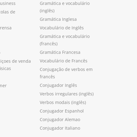
Business
Gramática e vocabulário
(inglês)
colas de
Gramática Inglesa
prensa
Vocabulário de Inglês
Gramática e vocabulário
(francês)
Gramática Francesa
o
Vocabulário de Francês
içoes de venda
isicas
Conjugação de verbos em
francês
Conjugador Inglês
ner
Verbos irregulares (inglês)
Verbos modais (inglês)
Conjugador Espanhol
Conjugador Alemao
Conjugador Italiano