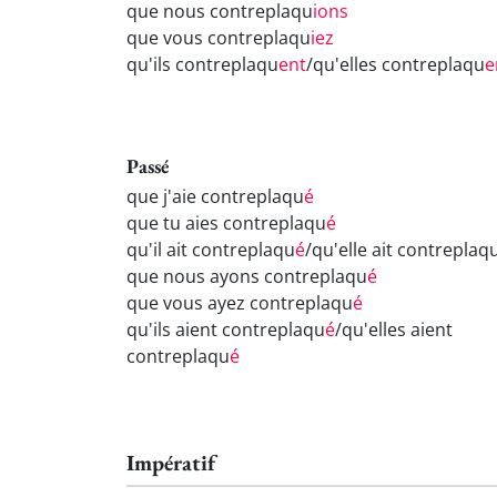
que nous contreplaqu
ions
que vous contreplaqu
iez
qu'ils contreplaqu
ent
/qu'elles contreplaqu
e
Passé
que j'aie contreplaqu
é
que tu aies contreplaqu
é
qu'il ait contreplaqu
é
/qu'elle ait contreplaq
que nous ayons contreplaqu
é
que vous ayez contreplaqu
é
qu'ils aient contreplaqu
é
/qu'elles aient
contreplaqu
é
Impératif