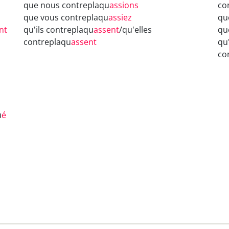
que nous contreplaqu
assions
co
que vous contreplaqu
assiez
qu
nt
qu'ils contreplaqu
assent
/qu'elles
qu
contreplaqu
assent
qu
co
u
é