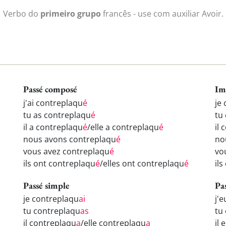
Verbo do
primeiro grupo
francês - use com auxiliar Avoir.
Passé composé
Im
j'ai contreplaqu
é
je
tu as contreplaqu
é
tu
il a contreplaqu
é
/elle a contreplaqu
é
il
nous avons contreplaqu
é
no
vous avez contreplaqu
é
vo
ils ont contreplaqu
é
/elles ont contreplaqu
é
il
Passé simple
Pa
je contreplaqu
ai
j'
tu contreplaqu
as
tu
il contreplaqu
a
/elle contreplaqu
a
il