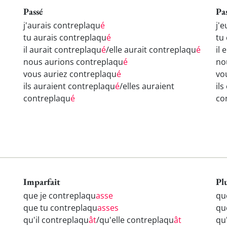
Passé
Pa
j'aurais contreplaqu
é
j'
tu aurais contreplaqu
é
tu
il aurait contreplaqu
é
/elle aurait contreplaqu
é
il
nous aurions contreplaqu
é
no
vous auriez contreplaqu
é
vo
ils auraient contreplaqu
é
/elles auraient
il
contreplaqu
é
co
Imparfait
Pl
que je contreplaqu
asse
qu
que tu contreplaqu
asses
qu
qu'il contreplaqu
ât
/qu'elle contreplaqu
ât
qu