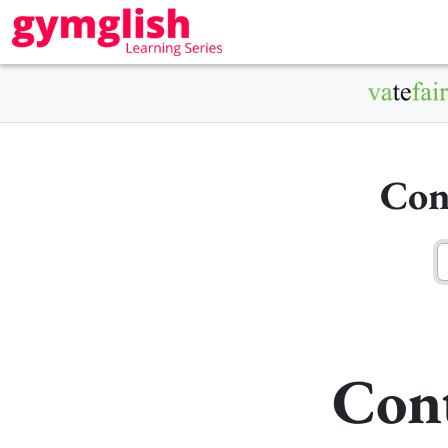
Con
Cont