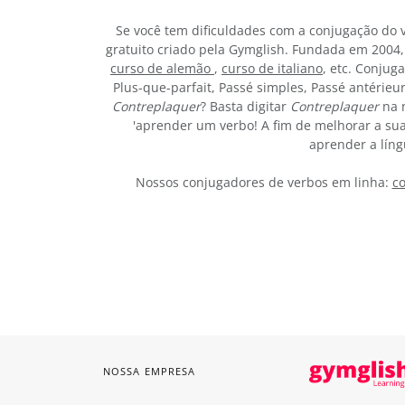
Se você tem dificuldades com a conjugação do
gratuito criado pela Gymglish. Fundada em 2004,
curso de alemão
,
curso de italiano
, etc. Conjug
Plus-que-parfait, Passé simples, Passé antérieu
Contreplaquer
? Basta digitar
Contreplaquer
na n
'aprender um verbo! A fim de melhorar a sua
aprender a líng
Nossos conjugadores de verbos em linha:
co
NOSSA EMPRESA