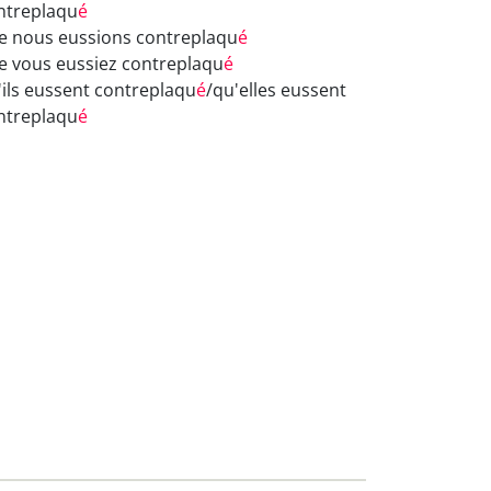
ntreplaqu
é
e nous eussions contreplaqu
é
e vous eussiez contreplaqu
é
'ils eussent contreplaqu
é
/qu'elles eussent
ntreplaqu
é