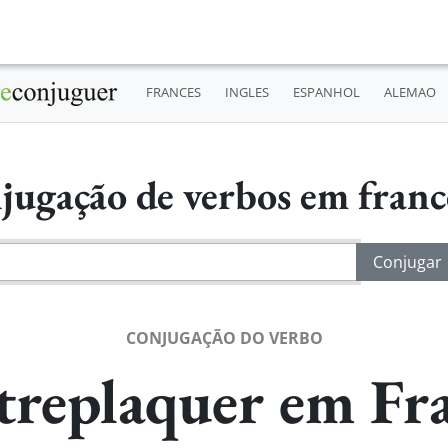
FRANCES
INGLES
ESPANHOL
ALEMAO
jugação de verbos em fran
CONJUGAÇÃO DO VERBO
replaquer em Fr