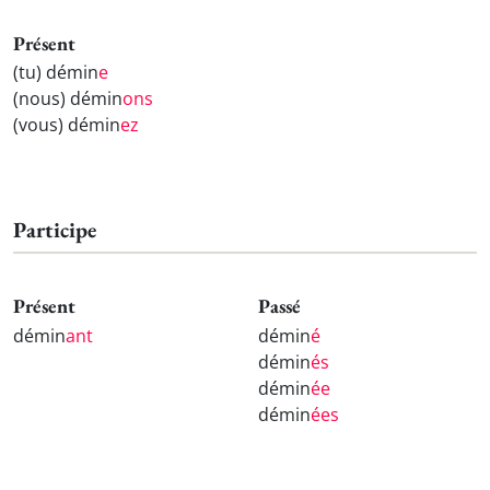
Présent
(tu) démin
e
(nous) démin
ons
(vous) démin
ez
Participe
Présent
Passé
démin
ant
démin
é
démin
és
démin
ée
démin
ées