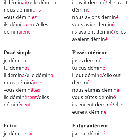
il démin
ait
/elle démin
ait
il avait démin
é
/elle avait
nous démin
ions
démin
é
vous démin
iez
nous avions démin
é
ils démin
aient
/elles
vous aviez démin
é
démin
aient
ils avaient démin
é
/elles
avaient démin
é
Passé simple
Passé antérieur
je démin
ai
j'eus démin
é
tu démin
as
tu eus démin
é
il démin
a
/elle démin
a
il eut démin
é
/elle eut
nous démin
âmes
démin
é
vous démin
âtes
nous eûmes démin
é
ils démin
èrent
/elles
vous eûtes démin
é
démin
èrent
ils eurent démin
é
/elles
eurent démin
é
Futur
Futur antérieur
je démin
erai
j'aurai démin
é