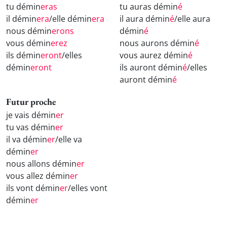
tu démin
eras
tu auras démin
é
il démin
era
/elle démin
era
il aura démin
é
/elle aura
nous démin
erons
démin
é
vous démin
erez
nous aurons démin
é
ils démin
eront
/elles
vous aurez démin
é
démin
eront
ils auront démin
é
/elles
auront démin
é
Futur proche
je vais démin
er
tu vas démin
er
il va démin
er
/elle va
démin
er
nous allons démin
er
vous allez démin
er
ils vont démin
er
/elles vont
démin
er