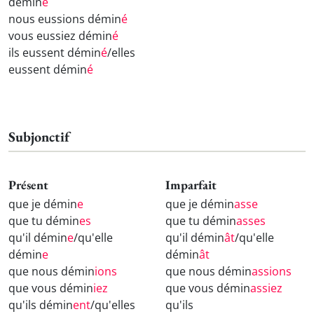
démin
é
nous eussions démin
é
vous eussiez démin
é
ils eussent démin
é
/elles
eussent démin
é
Subjonctif
Présent
Imparfait
que je démin
e
que je démin
asse
que tu démin
es
que tu démin
asses
qu'il démin
e
/qu'elle
qu'il démin
ât
/qu'elle
démin
e
démin
ât
que nous démin
ions
que nous démin
assions
que vous démin
iez
que vous démin
assiez
qu'ils démin
ent
/qu'elles
qu'ils