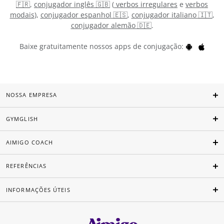
🇫🇷
,
conjugador inglês 🇬🇧
(
verbos irregulares
e
verbos
modais
),
conjugador espanhol 🇪🇸
,
conjugador italiano 🇮🇹
,
conjugador alemão 🇩🇪
.
Baixe gratuitamente nossos apps de conjugação:
NOSSA EMPRESA
GYMGLISH
AIMIGO COACH
REFERÊNCIAS
INFORMAÇÕES ÚTEIS