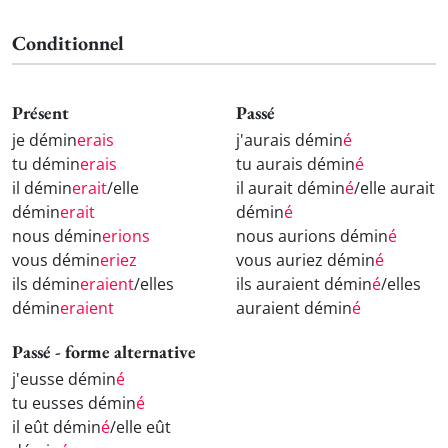
Conditionnel
Présent
Passé
je démin
erais
j'aurais démin
é
tu démin
erais
tu aurais démin
é
il démin
erait
/elle
il aurait démin
é
/elle aurait
démin
erait
démin
é
nous démin
erions
nous aurions démin
é
vous démin
eriez
vous auriez démin
é
ils démin
eraient
/elles
ils auraient démin
é
/elles
démin
eraient
auraient démin
é
Passé - forme alternative
j'eusse démin
é
tu eusses démin
é
il eût démin
é
/elle eût