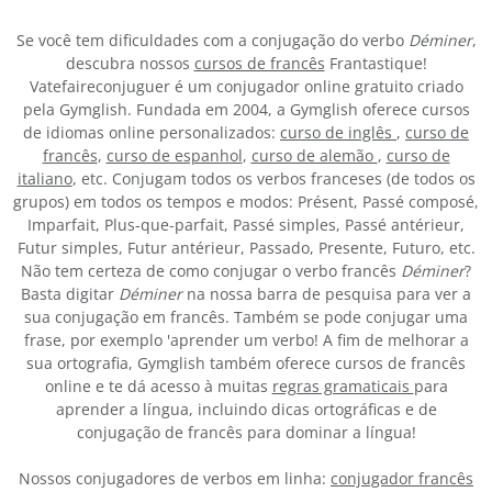
Se você tem dificuldades com a conjugação do verbo
Déminer
,
descubra nossos
cursos de francês
Frantastique!
Vatefaireconjuguer é um conjugador online gratuito criado
pela Gymglish. Fundada em 2004, a Gymglish oferece cursos
de idiomas online personalizados:
curso de inglês
,
curso de
francês
,
curso de espanhol
,
curso de alemão
,
curso de
italiano
, etc. Conjugam todos os verbos franceses (de todos os
grupos) em todos os tempos e modos: Présent, Passé composé,
Imparfait, Plus-que-parfait, Passé simples, Passé antérieur,
Futur simples, Futur antérieur, Passado, Presente, Futuro, etc.
Não tem certeza de como conjugar o verbo francês
Déminer
?
Basta digitar
Déminer
na nossa barra de pesquisa para ver a
sua conjugação em francês. Também se pode conjugar uma
frase, por exemplo 'aprender um verbo! A fim de melhorar a
sua ortografia, Gymglish também oferece cursos de francês
online e te dá acesso à muitas
regras gramaticais
para
aprender a língua, incluindo dicas ortográficas e de
conjugação de francês para dominar a língua!
Nossos conjugadores de verbos em linha:
conjugador francês