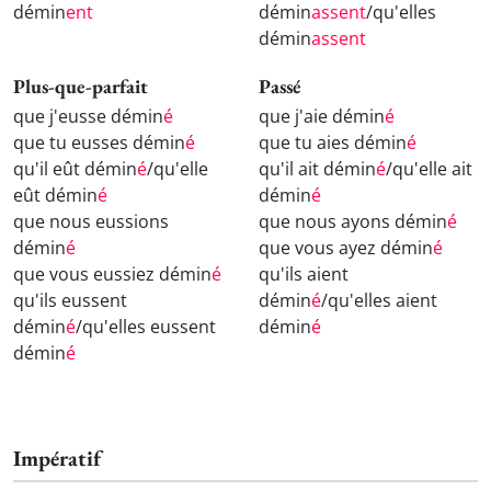
démin
ent
démin
assent
/qu'elles
démin
assent
Plus-que-parfait
Passé
que j'eusse démin
é
que j'aie démin
é
que tu eusses démin
é
que tu aies démin
é
qu'il eût démin
é
/qu'elle
qu'il ait démin
é
/qu'elle ait
eût démin
é
démin
é
que nous eussions
que nous ayons démin
é
démin
é
que vous ayez démin
é
que vous eussiez démin
é
qu'ils aient
qu'ils eussent
démin
é
/qu'elles aient
démin
é
/qu'elles eussent
démin
é
démin
é
Impératif