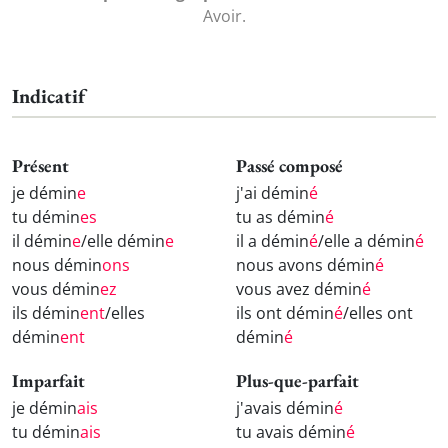
Avoir.
Indicatif
Présent
Passé composé
je démin
e
j'ai démin
é
tu démin
es
tu as démin
é
il démin
e
/elle démin
e
il a démin
é
/elle a démin
é
nous démin
ons
nous avons démin
é
vous démin
ez
vous avez démin
é
ils démin
ent
/elles
ils ont démin
é
/elles ont
démin
ent
démin
é
Imparfait
Plus-que-parfait
je démin
ais
j'avais démin
é
tu démin
ais
tu avais démin
é