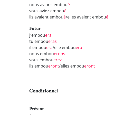
nous avions embou
é
vous aviez embou
é
ils avaient embou
é
/elles avaient embou
é
Futur
j'embou
erai
tu embou
eras
il embou
era
/elle embou
era
nous embou
erons
vous embou
erez
ils embou
eront
/elles embou
eront
Conditionnel
Présent