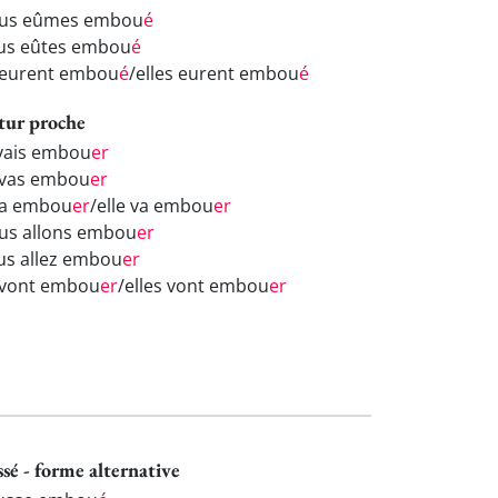
us eûmes embou
é
us eûtes embou
é
s eurent embou
é
/elles eurent embou
é
tur proche
 vais embou
er
 vas embou
er
 va embou
er
/elle va embou
er
us allons embou
er
us allez embou
er
s vont embou
er
/elles vont embou
er
ssé - forme alternative