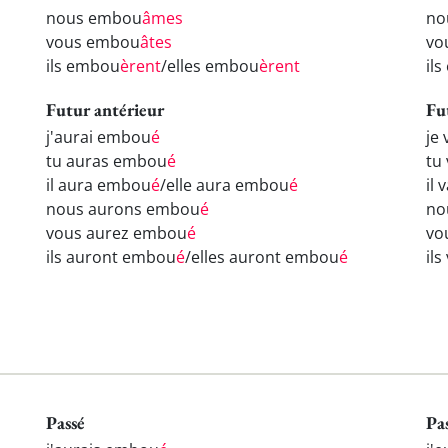
nous embou
âmes
no
vous embou
âtes
vo
ils embou
èrent
/elles embou
èrent
il
Futur antérieur
Fu
j'aurai embou
é
je
tu auras embou
é
tu
il aura embou
é
/elle aura embou
é
il
nous aurons embou
é
no
vous aurez embou
é
vo
ils auront embou
é
/elles auront embou
é
il
Passé
Pa