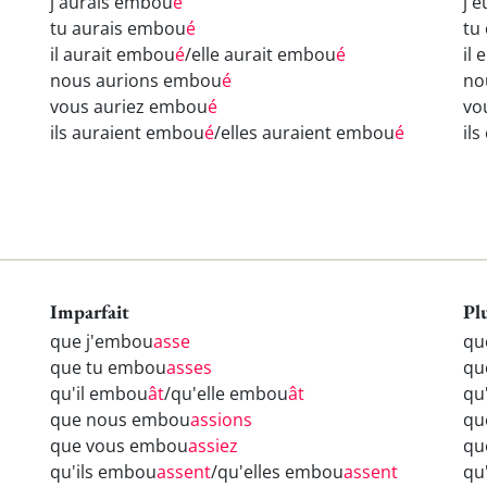
j'aurais embou
é
j'
tu aurais embou
é
tu
il aurait embou
é
/elle aurait embou
é
il
nous aurions embou
é
no
vous auriez embou
é
vo
ils auraient embou
é
/elles auraient embou
é
il
Imparfait
Pl
que j'embou
asse
qu
que tu embou
asses
qu
qu'il embou
ât
/qu'elle embou
ât
qu
que nous embou
assions
qu
que vous embou
assiez
qu
qu'ils embou
assent
/qu'elles embou
assent
qu