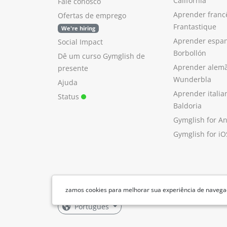
California
Fale conosco
Aprender franc
Ofertas de emprego
Frantastique
We're hiring
Aprender espan
Social Impact
Borbollón
Dê um curso Gymglish de
Aprender alem
presente
Wunderbla
Ajuda
Aprender itali
Status
Baldoria
Gymglish for A
Gymglish for iO
zamos cookies para melhorar sua experiência de navegaç
Português