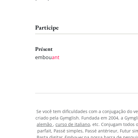
Participe
Présent
embou
ant
Se você tem dificuldades com a conjugação do v
criado pela Gymglish. Fundada em 2004, a Gymgli
alemão
,
curso de italiano
, etc. Conjugam todos 
parfait, Passé simples, Passé antérieur, Futur s
Basta digitar
Embouer
na nossa barra de pesqui