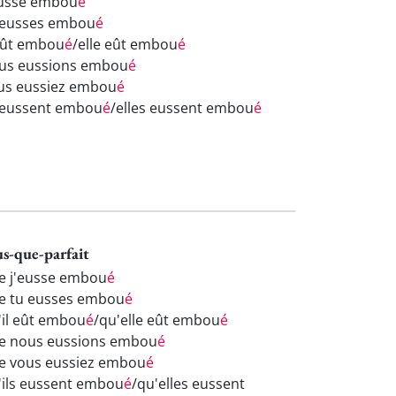
eusse embou
é
 eusses embou
é
 eût embou
é
/elle eût embou
é
us eussions embou
é
us eussiez embou
é
s eussent embou
é
/elles eussent embou
é
us-que-parfait
e j'eusse embou
é
e tu eusses embou
é
'il eût embou
é
/qu'elle eût embou
é
e nous eussions embou
é
e vous eussiez embou
é
'ils eussent embou
é
/qu'elles eussent