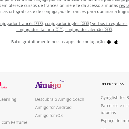
bém oferece cursos de francês online e te dá acesso à muitas
regr
icas ortográficas e de conjugação de francês para dominar a língu
njugador francês 🇫🇷
,
conjugador inglês 🇬🇧
(
verbos irregulares
conjugador italiano 🇮🇹
,
conjugador alemão 🇩🇪
.
Baixe gratuitamente nossos apps de conjugação:
REFERÊNCIAS
Gymglish for 
 Learning
Descubra o Aimigo Coach
Parceiros e es
Aimigo for Android
idiomas
Aimigo for iOS
Espaço de im
s com Perfume
----