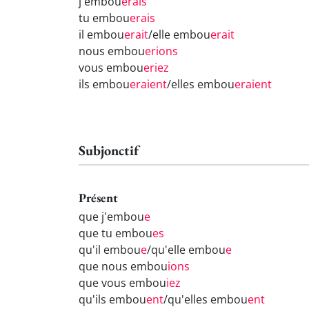
j'embou
erais
tu embou
erais
il embou
erait
/elle embou
erait
nous embou
erions
vous embou
eriez
ils embou
eraient
/elles embou
eraient
Subjonctif
Présent
que j'embou
e
que tu embou
es
qu'il embou
e
/qu'elle embou
e
que nous embou
ions
que vous embou
iez
qu'ils embou
ent
/qu'elles embou
ent