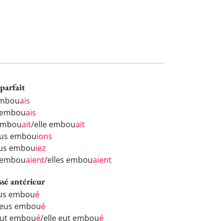
parfait
embou
ais
 embou
ais
 embou
ait
/elle embou
ait
us embou
ions
us embou
iez
s embou
aient
/elles embou
aient
ssé antérieur
eus embou
é
 eus embou
é
 eut embou
é
/elle eut embou
é