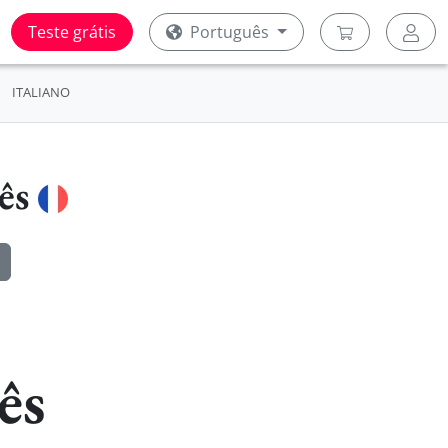
Teste grátis
Português
ITALIANO
cês
ês