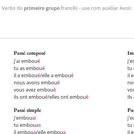
Verbo do
primeiro grupo
francês - use com auxiliar Avoir.
Passé composé
Im
j'ai embou
é
j'
tu as embou
é
tu
il a embou
é
/elle a embou
é
il
nous avons embou
é
no
vous avez embou
é
vo
ils ont embou
é
/elles ont embou
é
il
Passé simple
Pa
j'embou
ai
j'
tu embou
as
tu
il embou
a
/elle embou
a
il