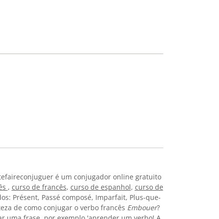
tefaireconjuguer é um conjugador online gratuito
lês
,
curso de francês
,
curso de espanhol
,
curso de
os: Présent, Passé composé, Imparfait, Plus-que-
erteza de como conjugar o verbo francês
Embouer
?
r uma frase, por exemplo 'aprender um verbo! A