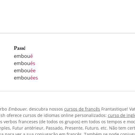
Passé
embou
é
embou
és
embou
ée
embou
ées
erbo
Embouer
, descubra nossos
cursos de francês
Frantastique! Va
sh oferece cursos de idiomas online personalizados:
curso de ing
os verbos franceses (de todos os grupos) em todos os tempos e mod
imples, Futur antérieur, Passado, Presente, Futuro, etc. Não tem c
sa para ver a sua conjugação em francês. Também se pode conjuga