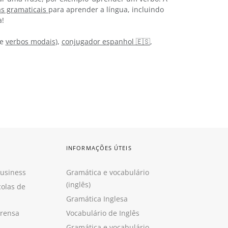
as gramaticais
para aprender a língua, incluindo
a!
e
verbos modais
),
conjugador espanhol 🇪🇸
,
INFORMAÇÕES ÚTEIS
Business
Gramática e vocabulário
(inglês)
colas de
Gramática Inglesa
prensa
Vocabulário de Inglês
Gramática e vocabulário