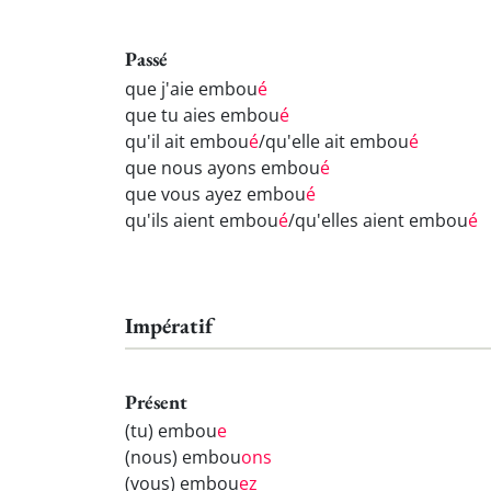
Passé
que j'aie embou
é
que tu aies embou
é
qu'il ait embou
é
/qu'elle ait embou
é
que nous ayons embou
é
que vous ayez embou
é
qu'ils aient embou
é
/qu'elles aient embou
é
Impératif
Présent
(tu) embou
e
(nous) embou
ons
(vous) embou
ez