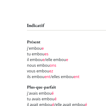
Indicatif
Présent
j'embou
e
tu embou
es
il embou
e
/elle embou
e
nous embou
ons
vous embou
ez
ils embou
ent
/elles embou
ent
Plus-que-parfait
j'avais embou
é
tu avais embou
é
il avait embou
é
/elle avait embou
é