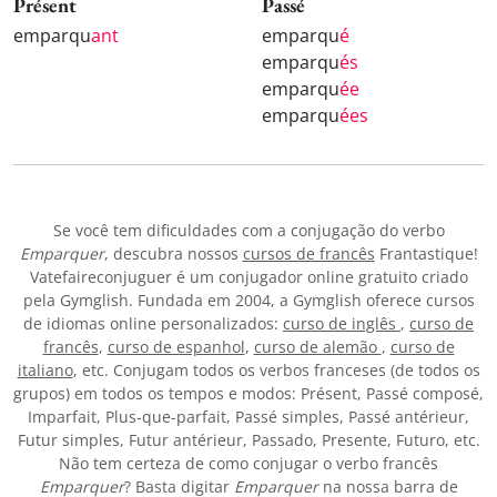
Présent
Passé
emparqu
ant
emparqu
é
emparqu
és
emparqu
ée
emparqu
ées
Se você tem dificuldades com a conjugação do verbo
Emparquer
, descubra nossos
cursos de francês
Frantastique!
Vatefaireconjuguer é um conjugador online gratuito criado
pela Gymglish. Fundada em 2004, a Gymglish oferece cursos
de idiomas online personalizados:
curso de inglês
,
curso de
francês
,
curso de espanhol
,
curso de alemão
,
curso de
italiano
, etc. Conjugam todos os verbos franceses (de todos os
grupos) em todos os tempos e modos: Présent, Passé composé,
Imparfait, Plus-que-parfait, Passé simples, Passé antérieur,
Futur simples, Futur antérieur, Passado, Presente, Futuro, etc.
Não tem certeza de como conjugar o verbo francês
Emparquer
? Basta digitar
Emparquer
na nossa barra de