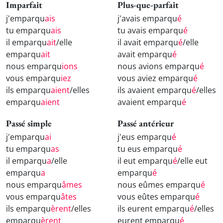
Imparfait
Plus-que-parfait
j'emparqu
ais
j'avais emparqu
é
tu emparqu
ais
tu avais emparqu
é
il emparqu
ait
/elle
il avait emparqu
é
/elle
emparqu
ait
avait emparqu
é
nous emparqu
ions
nous avions emparqu
é
vous emparqu
iez
vous aviez emparqu
é
ils emparqu
aient
/elles
ils avaient emparqu
é
/elles
emparqu
aient
avaient emparqu
é
Passé simple
Passé antérieur
j'emparqu
ai
j'eus emparqu
é
tu emparqu
as
tu eus emparqu
é
il emparqu
a
/elle
il eut emparqu
é
/elle eut
emparqu
a
emparqu
é
nous emparqu
âmes
nous eûmes emparqu
é
vous emparqu
âtes
vous eûtes emparqu
é
ils emparqu
èrent
/elles
ils eurent emparqu
é
/elles
emparqu
èrent
eurent emparqu
é