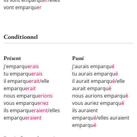
ils vont emparqu
er
/elles
vont emparqu
er
Conditionnel
Présent
Passé
j'emparqu
erais
j'aurais emparqu
é
tu emparqu
erais
tu aurais emparqu
é
il emparqu
erait
/elle
il aurait emparqu
é
/elle
emparqu
erait
aurait emparqu
é
nous emparqu
erions
nous aurions emparqu
é
vous emparqu
eriez
vous auriez emparqu
é
ils emparqu
eraient
/elles
ils auraient
emparqu
eraient
emparqu
é
/elles auraient
emparqu
é