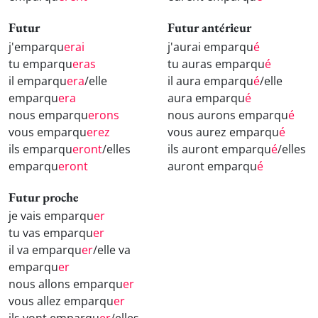
Futur
Futur antérieur
j'emparqu
erai
j'aurai emparqu
é
tu emparqu
eras
tu auras emparqu
é
il emparqu
era
/elle
il aura emparqu
é
/elle
emparqu
era
aura emparqu
é
nous emparqu
erons
nous aurons emparqu
é
vous emparqu
erez
vous aurez emparqu
é
ils emparqu
eront
/elles
ils auront emparqu
é
/elles
emparqu
eront
auront emparqu
é
Futur proche
je vais emparqu
er
tu vas emparqu
er
il va emparqu
er
/elle va
emparqu
er
nous allons emparqu
er
vous allez emparqu
er