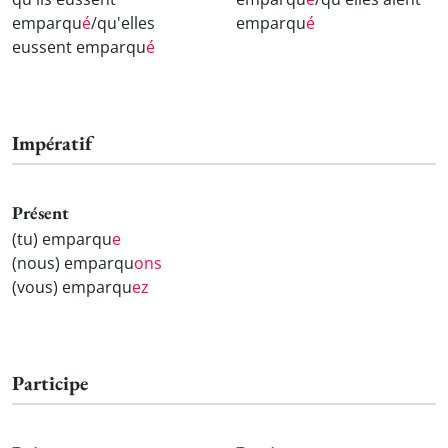
emparqu
é
/qu'elles
emparqu
é
eussent emparqu
é
Impératif
Présent
(tu) emparqu
e
(nous) emparqu
ons
(vous) emparqu
ez
Participe