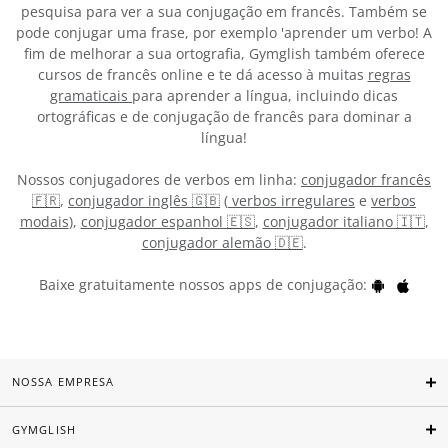
pesquisa para ver a sua conjugação em francês. Também se
pode conjugar uma frase, por exemplo 'aprender um verbo! A
fim de melhorar a sua ortografia, Gymglish também oferece
cursos de francês online e te dá acesso à muitas
regras
gramaticais
para aprender a língua, incluindo dicas
ortográficas e de conjugação de francês para dominar a
língua!
Nossos conjugadores de verbos em linha:
conjugador francês
🇫🇷
,
conjugador inglês 🇬🇧
(
verbos irregulares
e
verbos
modais
),
conjugador espanhol 🇪🇸
,
conjugador italiano 🇮🇹
,
conjugador alemão 🇩🇪
.
Baixe gratuitamente nossos apps de conjugação:
NOSSA EMPRESA
GYMGLISH