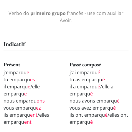
Verbo do
primeiro grupo
francês - use com auxiliar
Avoir.
Indicatif
Présent
Passé composé
j'emparqu
e
j'ai emparqu
é
tu emparqu
es
tu as emparqu
é
il emparqu
e
/elle
il a emparqu
é
/elle a
emparqu
e
emparqu
é
nous emparqu
ons
nous avons emparqu
é
vous emparqu
ez
vous avez emparqu
é
ils emparqu
ent
/elles
ils ont emparqu
é
/elles ont
emparqu
ent
emparqu
é