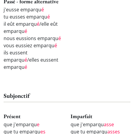
Passé - forme alternative
j'eusse emparqu
é
tu eusses emparqu
é
il eût emparqu
é
/elle eût
emparqu
é
nous eussions emparqu
é
vous eussiez emparqu
é
ils eussent
emparqu
é
/elles eussent
emparqu
é
Subjonctif
Présent
Imparfait
que j'emparqu
e
que j'emparqu
asse
que tu emparqu
es
que tu emparqu
asses