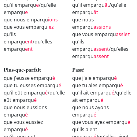
qu'il emparqu
e
/qu'elle
qu'il emparqu
ât
/qu'elle
emparqu
e
emparqu
ât
que nous emparqu
ions
que nous
que vous emparqu
iez
emparqu
assions
qu'ils
que vous emparqu
assiez
emparqu
ent
/qu'elles
qu'ils
emparqu
ent
emparqu
assent
/qu'elles
emparqu
assent
Plus-que-parfait
Passé
que j'eusse emparqu
é
que j'aie emparqu
é
que tu eusses emparqu
é
que tu aies emparqu
é
qu'il eût emparqu
é
/qu'elle
qu'il ait emparqu
é
/qu'elle
eût emparqu
é
ait emparqu
é
que nous eussions
que nous ayons
emparqu
é
emparqu
é
que vous eussiez
que vous ayez emparqu
é
emparqu
é
qu'ils aient
qu'ils eussent
emparqu
é
/qu'elles aient