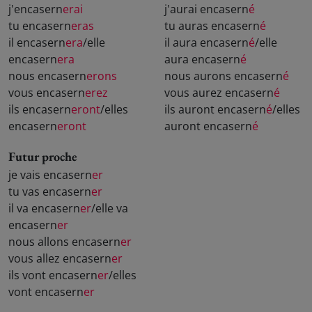
j'encasern
erai
j'aurai encasern
é
tu encasern
eras
tu auras encasern
é
il encasern
era
/elle
il aura encasern
é
/elle
encasern
era
aura encasern
é
nous encasern
erons
nous aurons encasern
é
vous encasern
erez
vous aurez encasern
é
ils encasern
eront
/elles
ils auront encasern
é
/elles
encasern
eront
auront encasern
é
Futur proche
je vais encasern
er
tu vas encasern
er
il va encasern
er
/elle va
encasern
er
nous allons encasern
er
vous allez encasern
er
ils vont encasern
er
/elles
vont encasern
er