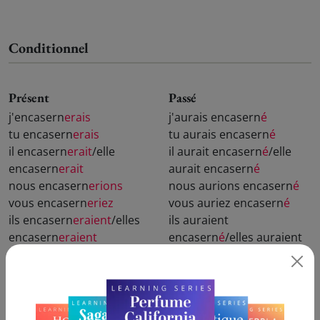
Conditionnel
Présent
Passé
j'encasern
erais
j'aurais encasern
é
tu encasern
erais
tu aurais encasern
é
il encasern
erait
/elle
il aurait encasern
é
/elle
encasern
erait
aurait encasern
é
nous encasern
erions
nous aurions encasern
é
vous encasern
eriez
vous auriez encasern
é
ils encasern
eraient
/elles
ils auraient
encasern
eraient
encasern
é
/elles auraient
encasern
é
Passé - forme alternative
j'eusse encasern
é