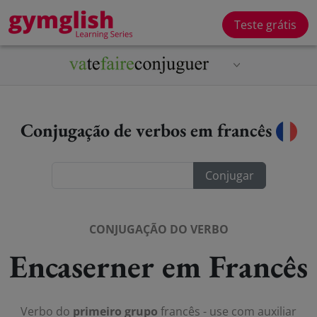
Teste grátis
Conjugação de verbos em francês
CONJUGAÇÃO DO VERBO
Encaserner em Francês
Verbo do
primeiro grupo
francês - use com auxiliar