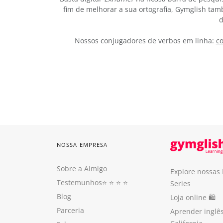
fim de melhorar a sua ortografia, Gymglish tam
d
Nossos conjugadores de verbos em linha:
co
NOSSA EMPRESA
Sobre a Aimigo
Explore nossas
Testemunhos
⭐️ ⭐️ ⭐️ ⭐️
Series
Blog
Loja online 🛍
Parceria
Aprender inglê