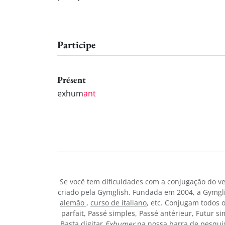
Participe
Présent
exhum
ant
Se você tem dificuldades com a conjugação do v
criado pela Gymglish. Fundada em 2004, a Gymgli
alemão
,
curso de italiano
, etc. Conjugam todos 
parfait, Passé simples, Passé antérieur, Futur s
Basta digitar
Exhumer
na nossa barra de pesqui