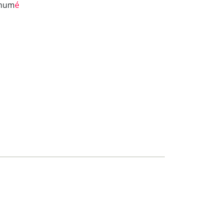
hum
é