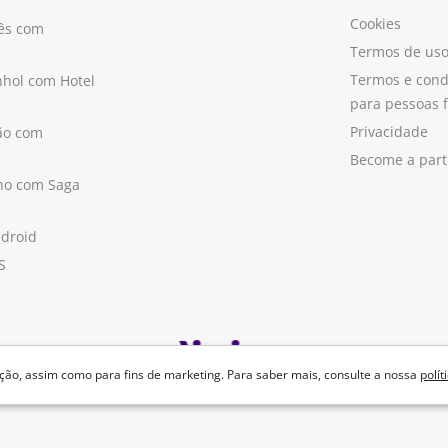
Cookies
ês com
Termos de us
Termos e cond
hol com Hotel
para pessoas f
Privacidade
ão com
Become a part
ano com Saga
ndroid
S
ão, assim como para fins de marketing. Para saber mais, consulte a nossa
polít