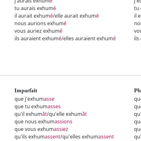
j'aurais exhum
é
j'
tu aurais exhum
é
tu
il aurait exhum
é
/elle aurait exhum
é
il
nous aurions exhum
é
no
vous auriez exhum
é
vo
ils auraient exhum
é
/elles auraient exhum
é
il
Imparfait
Pl
que j'exhum
asse
qu
que tu exhum
asses
qu
qu'il exhum
ât
/qu'elle exhum
ât
qu
que nous exhum
assions
qu
que vous exhum
assiez
qu
qu'ils exhum
assent
/qu'elles exhum
assent
qu