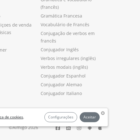
(francês)
Gramática Francesa
o
Vocabulário de Francês
içoes de venda
isicas
Conjugação de verbos em
francês
Conjugador Inglês
ner
Verbos irregulares (inglês)
Verbos modais (inglês)
Conjugador Espanhol
Conjugador Alemao
Conjugador Italiano
ica de cookies
.
Configurações
Aceitar
©Aimigo 2026