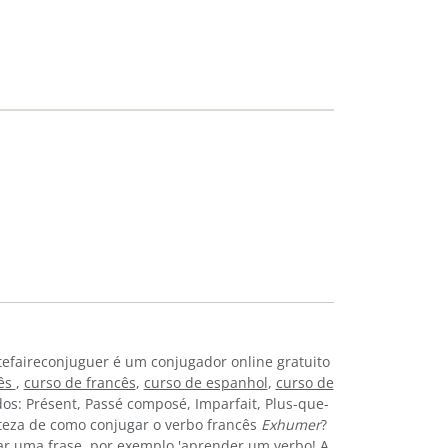
tefaireconjuguer é um conjugador online gratuito
lês
,
curso de francês
,
curso de espanhol
,
curso de
os: Présent, Passé composé, Imparfait, Plus-que-
erteza de como conjugar o verbo francês
Exhumer
?
r uma frase, por exemplo 'aprender um verbo! A