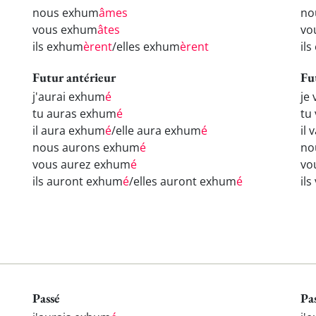
nous exhum
âmes
no
vous exhum
âtes
vo
ils exhum
èrent
/elles exhum
èrent
il
Futur antérieur
Fu
j'aurai exhum
é
je
tu auras exhum
é
tu
il aura exhum
é
/elle aura exhum
é
il
nous aurons exhum
é
no
vous aurez exhum
é
vo
ils auront exhum
é
/elles auront exhum
é
il
Passé
Pa