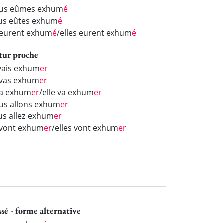
us eûmes exhum
é
us eûtes exhum
é
s eurent exhum
é
/elles eurent exhum
é
tur proche
 vais exhum
er
 vas exhum
er
 va exhum
er
/elle va exhum
er
us allons exhum
er
us allez exhum
er
s vont exhum
er
/elles vont exhum
er
ssé - forme alternative