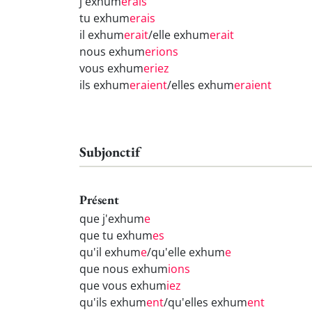
j'exhum
erais
tu exhum
erais
il exhum
erait
/elle exhum
erait
nous exhum
erions
vous exhum
eriez
ils exhum
eraient
/elles exhum
eraient
Subjonctif
Présent
que j'exhum
e
que tu exhum
es
qu'il exhum
e
/qu'elle exhum
e
que nous exhum
ions
que vous exhum
iez
qu'ils exhum
ent
/qu'elles exhum
ent