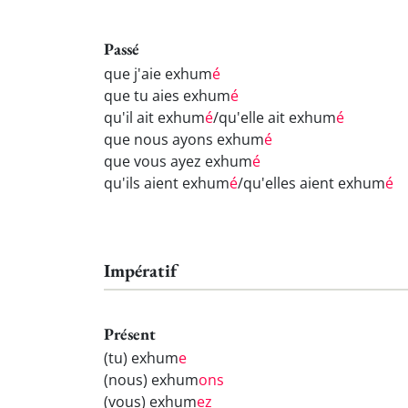
Passé
que j'aie exhum
é
que tu aies exhum
é
qu'il ait exhum
é
/qu'elle ait exhum
é
que nous ayons exhum
é
que vous ayez exhum
é
qu'ils aient exhum
é
/qu'elles aient exhum
é
Impératif
Présent
(tu) exhum
e
(nous) exhum
ons
(vous) exhum
ez