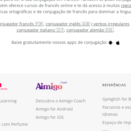
bém oferece cursos de francês online e te dá acesso à muitas
regr
icas ortográficas e de conjugação de francês para dominar a língu
njugador francês 🇫🇷
,
conjugador inglês 🇬🇧
(
verbos irregulares
conjugador italiano 🇮🇹
,
conjugador alemão 🇩🇪
.
Baixe gratuitamente nossos apps de conjugação:
REFERÊNCIAS
Gymglish for 
 Learning
Descubra o Aimigo Coach
Parceiros e es
Aimigo for Android
idiomas
Aimigo for iOS
Espaço de im
s com Perfume
----