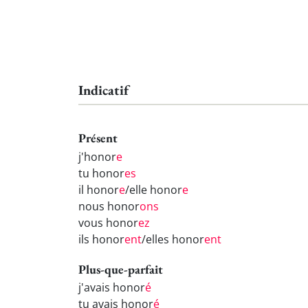
Indicatif
Présent
j'honor
e
tu honor
es
il honor
e
/elle honor
e
nous honor
ons
vous honor
ez
ils honor
ent
/elles honor
ent
Plus-que-parfait
j'avais honor
é
tu avais honor
é