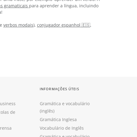
as gramaticais
para aprender a língua, incluindo
a!
e
verbos modais
),
conjugador espanhol 🇪🇸
,
INFORMAÇÕES ÚTEIS
Business
Gramática e vocabulário
(inglês)
colas de
Gramática Inglesa
prensa
Vocabulário de Inglês
Gramática e vocabulário