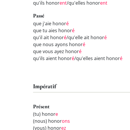
qu'ils honor
ent
/qu'elles honor
ent
Passé
que j'aie honor
é
que tu aies honor
é
qu'il ait honor
é
/qu'elle ait honor
é
que nous ayons honor
é
que vous ayez honor
é
qu'ils aient honor
é
/qu'elles aient honor
é
Impératif
Présent
(tu) honor
e
(nous) honor
ons
(vous) honor
ez