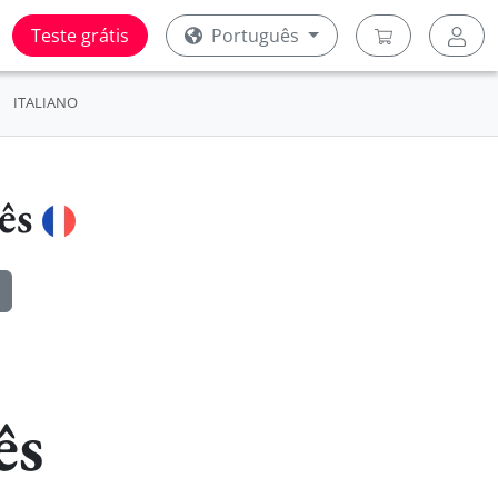
Teste grátis
Português
ITALIANO
cês
ês