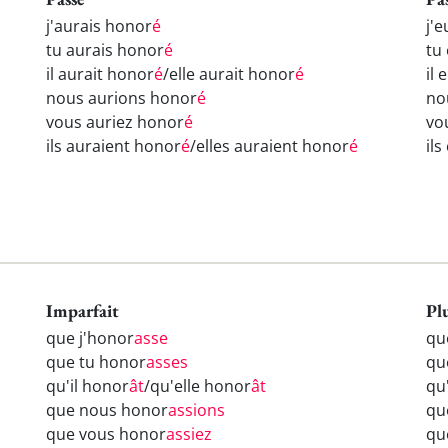
j'aurais honor
é
j'
tu aurais honor
é
tu
il aurait honor
é
/elle aurait honor
é
il 
nous aurions honor
é
no
vous auriez honor
é
vo
ils auraient honor
é
/elles auraient honor
é
il
Imparfait
Pl
que j'honor
asse
qu
que tu honor
asses
qu
qu'il honor
ât
/qu'elle honor
ât
qu
que nous honor
assions
qu
que vous honor
assiez
qu