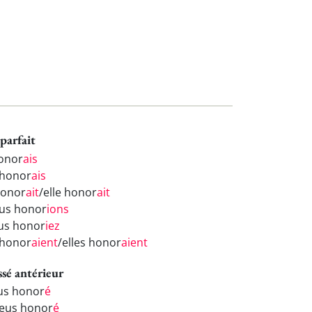
parfait
honor
ais
 honor
ais
 honor
ait
/elle honor
ait
us honor
ions
us honor
iez
s honor
aient
/elles honor
aient
ssé antérieur
eus honor
é
 eus honor
é