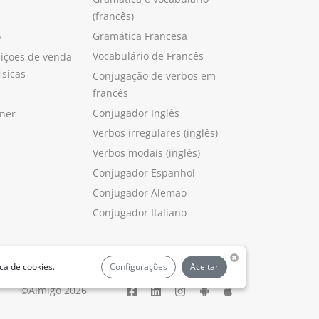
(francês)
Gramática Francesa
o
Vocabulário de Francês
içoes de venda
isicas
Conjugação de verbos em
francês
Conjugador Inglês
ner
Verbos irregulares (inglês)
Verbos modais (inglês)
Conjugador Espanhol
Conjugador Alemao
Conjugador Italiano
ica de cookies
.
Configurações
Aceitar
©Aimigo 2026