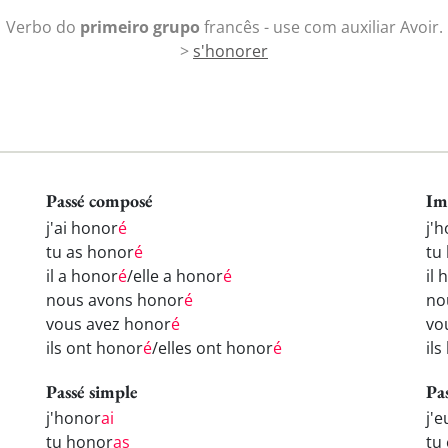
Verbo do
primeiro grupo
francês - use com auxiliar Avoir.
>
s'honorer
Passé composé
Im
j'ai honor
é
j'
tu as honor
é
tu
il a honor
é
/elle a honor
é
il
nous avons honor
é
no
vous avez honor
é
vo
ils ont honor
é
/elles ont honor
é
il
Passé simple
Pa
j'honor
ai
j'
tu honor
as
tu