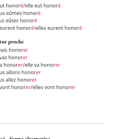
eut honor
é
/elle eut honor
é
us eûmes honor
é
us eûtes honor
é
s eurent honor
é
/elles eurent honor
é
tur proche
 vais honor
er
 vas honor
er
va honor
er
/elle va honor
er
us allons honor
er
us allez honor
er
s vont honor
er
/elles vont honor
er
ssé - forme alternative