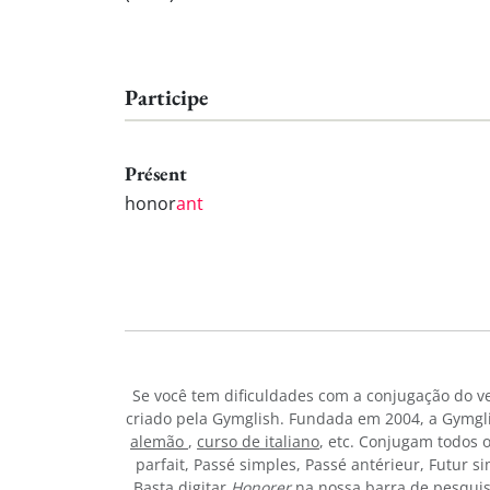
Participe
Présent
honor
ant
Se você tem dificuldades com a conjugação do 
criado pela Gymglish. Fundada em 2004, a Gymgli
alemão
,
curso de italiano
, etc. Conjugam todos 
parfait, Passé simples, Passé antérieur, Futur 
Basta digitar
Honorer
na nossa barra de pesquis