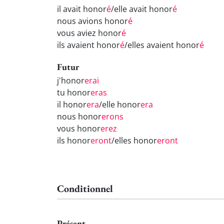
il avait honor
é
/elle avait honor
é
nous avions honor
é
vous aviez honor
é
ils avaient honor
é
/elles avaient honor
é
Futur
j'honor
erai
tu honor
eras
il honor
era
/elle honor
era
nous honor
erons
vous honor
erez
ils honor
eront
/elles honor
eront
Conditionnel
Présent