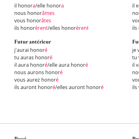
il honor
a
/elle honor
a
il 
nous honor
âmes
no
vous honor
âtes
vo
ils honor
èrent
/elles honor
èrent
il
Futur antérieur
Fu
j'aurai honor
é
je
tu auras honor
é
tu
il aura honor
é
/elle aura honor
é
il 
nous aurons honor
é
no
vous aurez honor
é
vo
ils auront honor
é
/elles auront honor
é
il
Passé
Pa