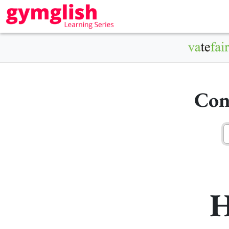
Con
H