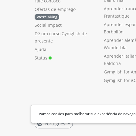
California
Fale conosco
Aprender franc
Ofertas de emprego
Frantastique
We're hiring
Aprender espan
Social Impact
Borbollón
Dê um curso Gymglish de
Aprender alem
presente
Wunderbla
Ajuda
Aprender itali
Status
Baldoria
Gymglish for A
Gymglish for iO
zamos cookies para melhorar sua experiência de navegaç
Português