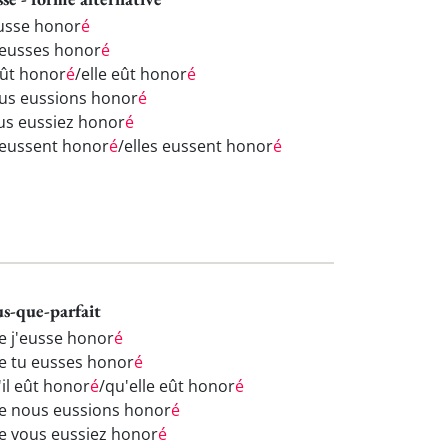
eusse honor
é
 eusses honor
é
eût honor
é
/elle eût honor
é
us eussions honor
é
us eussiez honor
é
s eussent honor
é
/elles eussent honor
é
us-que-parfait
e j'eusse honor
é
e tu eusses honor
é
'il eût honor
é
/qu'elle eût honor
é
e nous eussions honor
é
e vous eussiez honor
é