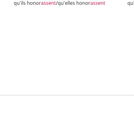
qu'ils honor
assent
/qu'elles honor
assent
qu