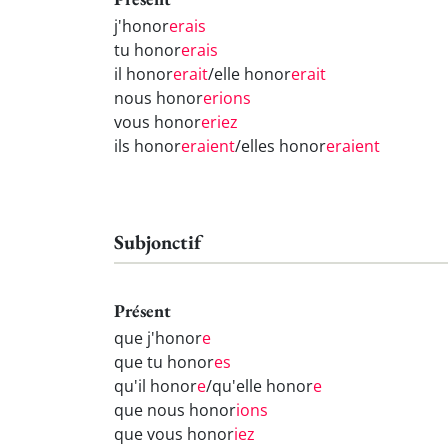
j'honor
erais
tu honor
erais
il honor
erait
/elle honor
erait
nous honor
erions
vous honor
eriez
ils honor
eraient
/elles honor
eraient
Subjonctif
Présent
que j'honor
e
que tu honor
es
qu'il honor
e
/qu'elle honor
e
que nous honor
ions
que vous honor
iez