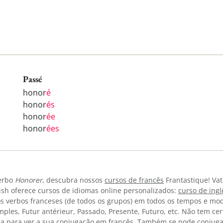
Passé
honor
é
honor
és
honor
ée
honor
ées
verbo
Honorer
, descubra nossos
cursos de francês
Frantastique! Vat
sh oferece cursos de idiomas online personalizados:
curso de ing
os verbos franceses (de todos os grupos) em todos os tempos e mod
simples, Futur antérieur, Passado, Presente, Futuro, etc. Não tem c
a para ver a sua conjugação em francês. Também se pode conjuga