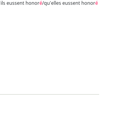
'ils eussent honor
é
/qu'elles eussent honor
é