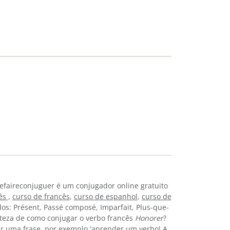
efaireconjuguer é um conjugador online gratuito
lês
,
curso de francês
,
curso de espanhol
,
curso de
os: Présent, Passé composé, Imparfait, Plus-que-
erteza de como conjugar o verbo francês
Honorer
?
r uma frase, por exemplo 'aprender um verbo! A