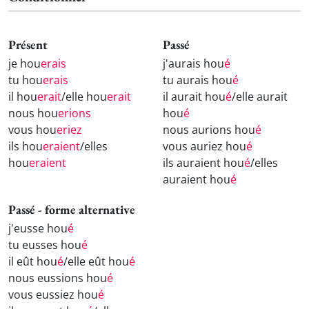
Présent
Passé
je hou
erais
j'aurais hou
é
tu hou
erais
tu aurais hou
é
il hou
erait
/elle hou
erait
il aurait hou
é
/elle aurait
nous hou
erions
hou
é
vous hou
eriez
nous aurions hou
é
ils hou
eraient
/elles
vous auriez hou
é
hou
eraient
ils auraient hou
é
/elles
auraient hou
é
Passé - forme alternative
j'eusse hou
é
tu eusses hou
é
il eût hou
é
/elle eût hou
é
nous eussions hou
é
vous eussiez hou
é