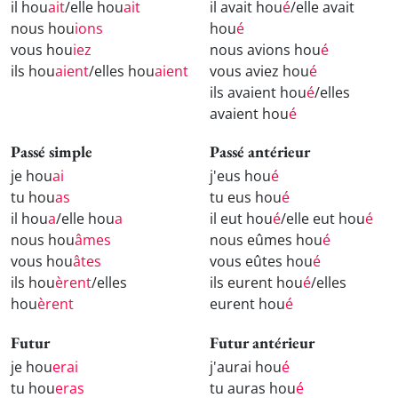
il hou
ait
/elle hou
ait
il avait hou
é
/elle avait
nous hou
ions
hou
é
vous hou
iez
nous avions hou
é
ils hou
aient
/elles hou
aient
vous aviez hou
é
ils avaient hou
é
/elles
avaient hou
é
Passé simple
Passé antérieur
je hou
ai
j'eus hou
é
tu hou
as
tu eus hou
é
il hou
a
/elle hou
a
il eut hou
é
/elle eut hou
é
nous hou
âmes
nous eûmes hou
é
vous hou
âtes
vous eûtes hou
é
ils hou
èrent
/elles
ils eurent hou
é
/elles
hou
èrent
eurent hou
é
Futur
Futur antérieur
je hou
erai
j'aurai hou
é
tu hou
eras
tu auras hou
é