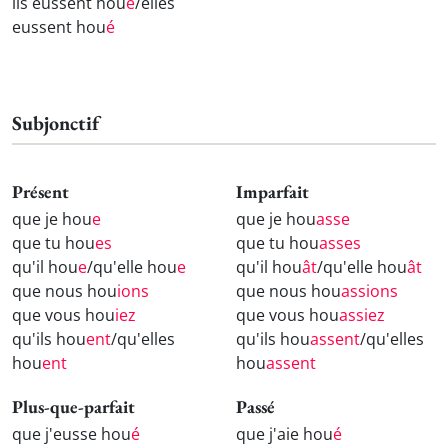
ils eussent hou
é
/elles
eussent hou
é
Subjonctif
Présent
Imparfait
que je hou
e
que je hou
asse
que tu hou
es
que tu hou
asses
qu'il hou
e
/qu'elle hou
e
qu'il hou
ât
/qu'elle hou
ât
que nous hou
ions
que nous hou
assions
que vous hou
iez
que vous hou
assiez
qu'ils hou
ent
/qu'elles
qu'ils hou
assent
/qu'elles
hou
ent
hou
assent
Plus-que-parfait
Passé
que j'eusse hou
é
que j'aie hou
é