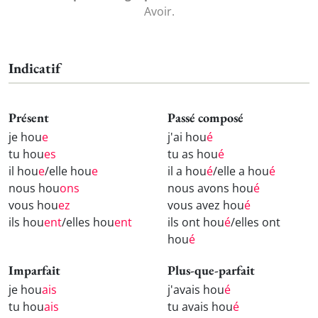
Avoir.
Indicatif
Présent
Passé composé
je hou
e
j'ai hou
é
tu hou
es
tu as hou
é
il hou
e
/elle hou
e
il a hou
é
/elle a hou
é
nous hou
ons
nous avons hou
é
vous hou
ez
vous avez hou
é
ils hou
ent
/elles hou
ent
ils ont hou
é
/elles ont
hou
é
Imparfait
Plus-que-parfait
je hou
ais
j'avais hou
é
tu hou
ais
tu avais hou
é