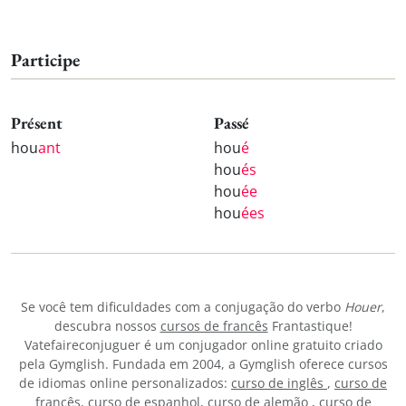
Participe
Présent
Passé
hou
ant
hou
é
hou
és
hou
ée
hou
ées
Se você tem dificuldades com a conjugação do verbo
Houer
,
descubra nossos
cursos de francês
Frantastique!
Vatefaireconjuguer é um conjugador online gratuito criado
pela Gymglish. Fundada em 2004, a Gymglish oferece cursos
de idiomas online personalizados:
curso de inglês
,
curso de
francês
,
curso de espanhol
,
curso de alemão
,
curso de