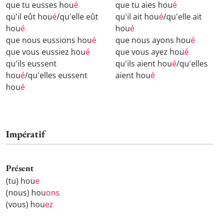
que tu eusses hou
é
que tu aies hou
é
qu'il eût hou
é
/qu'elle eût
qu'il ait hou
é
/qu'elle ait
hou
é
hou
é
que nous eussions hou
é
que nous ayons hou
é
que vous eussiez hou
é
que vous ayez hou
é
qu'ils eussent
qu'ils aient hou
é
/qu'elles
hou
é
/qu'elles eussent
aient hou
é
hou
é
Impératif
Présent
(tu) hou
e
(nous) hou
ons
(vous) hou
ez