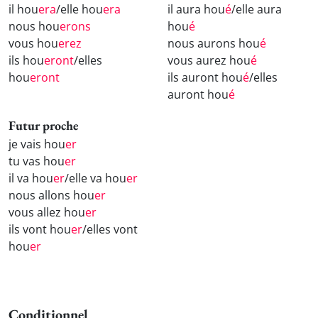
il hou
era
/elle hou
era
il aura hou
é
/elle aura
nous hou
erons
hou
é
vous hou
erez
nous aurons hou
é
ils hou
eront
/elles
vous aurez hou
é
hou
eront
ils auront hou
é
/elles
auront hou
é
Futur proche
je vais hou
er
tu vas hou
er
il va hou
er
/elle va hou
er
nous allons hou
er
vous allez hou
er
ils vont hou
er
/elles vont
hou
er
Conditionnel