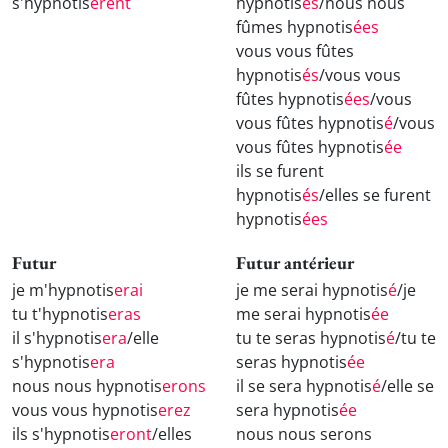
s'hypnotis
èrent
hypnotis
és
/nous nous
fûmes hypnotis
ées
vous vous fûtes
hypnotis
és
/vous vous
fûtes hypnotis
ées
/vous
vous fûtes hypnotis
é
/vous
vous fûtes hypnotis
ée
ils se furent
hypnotis
és
/elles se furent
hypnotis
ées
Futur
Futur antérieur
je m'hypnotis
erai
je me serai hypnotis
é
/je
tu t'hypnotis
eras
me serai hypnotis
ée
il s'hypnotis
era
/elle
tu te seras hypnotis
é
/tu te
s'hypnotis
era
seras hypnotis
ée
nous nous hypnotis
erons
il se sera hypnotis
é
/elle se
vous vous hypnotis
erez
sera hypnotis
ée
ils s'hypnotis
eront
/elles
nous nous serons