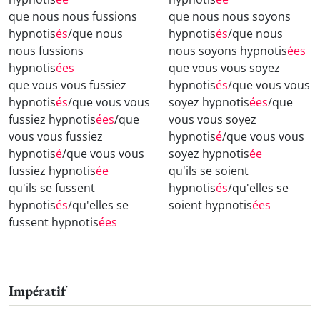
que nous nous fussions
que nous nous soyons
hypnotis
és
/que nous
hypnotis
és
/que nous
nous fussions
nous soyons hypnotis
ées
hypnotis
ées
que vous vous soyez
que vous vous fussiez
hypnotis
és
/que vous vous
hypnotis
és
/que vous vous
soyez hypnotis
ées
/que
fussiez hypnotis
ées
/que
vous vous soyez
vous vous fussiez
hypnotis
é
/que vous vous
hypnotis
é
/que vous vous
soyez hypnotis
ée
fussiez hypnotis
ée
qu'ils se soient
qu'ils se fussent
hypnotis
és
/qu'elles se
hypnotis
és
/qu'elles se
soient hypnotis
ées
fussent hypnotis
ées
Impératif