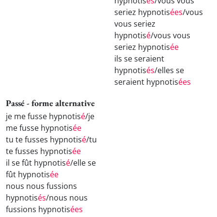
hypnotis
és
/vous vous
seriez hypnotis
ées
/vous
vous seriez
hypnotis
é
/vous vous
seriez hypnotis
ée
ils se seraient
hypnotis
és
/elles se
seraient hypnotis
ées
Passé - forme alternative
je me fusse hypnotis
é
/je
me fusse hypnotis
ée
tu te fusses hypnotis
é
/tu
te fusses hypnotis
ée
il se fût hypnotis
é
/elle se
fût hypnotis
ée
nous nous fussions
hypnotis
és
/nous nous
fussions hypnotis
ées