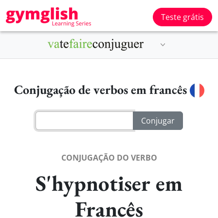
Teste grátis
Conjugação de verbos em francês
CONJUGAÇÃO DO VERBO
S'hypnotiser em
Francês