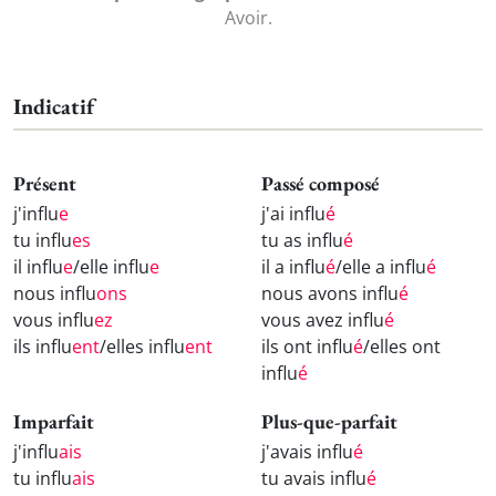
Avoir.
Indicatif
Présent
Passé composé
j'influ
e
j'ai influ
é
tu influ
es
tu as influ
é
il influ
e
/elle influ
e
il a influ
é
/elle a influ
é
nous influ
ons
nous avons influ
é
vous influ
ez
vous avez influ
é
ils influ
ent
/elles influ
ent
ils ont influ
é
/elles ont
influ
é
Imparfait
Plus-que-parfait
j'influ
ais
j'avais influ
é
tu influ
ais
tu avais influ
é