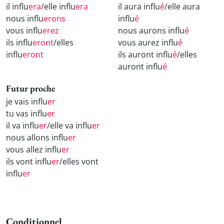
il influ
era
/elle influ
era
il aura influ
é
/elle aura
nous influ
erons
influ
é
vous influ
erez
nous aurons influ
é
ils influ
eront
/elles
vous aurez influ
é
influ
eront
ils auront influ
é
/elles
auront influ
é
Futur proche
je vais influ
er
tu vas influ
er
il va influ
er
/elle va influ
er
nous allons influ
er
vous allez influ
er
ils vont influ
er
/elles vont
influ
er
Conditionnel