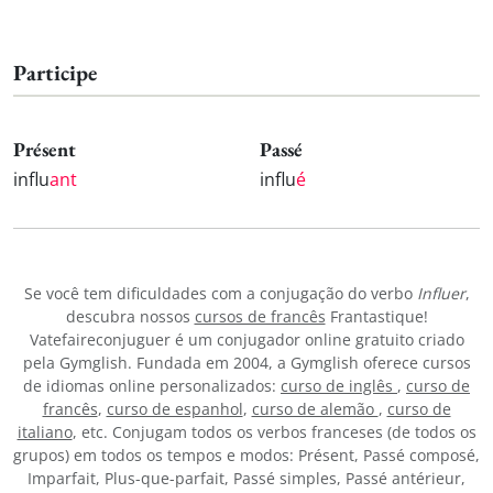
Participe
Présent
Passé
influ
ant
influ
é
Se você tem dificuldades com a conjugação do verbo
Influer
,
descubra nossos
cursos de francês
Frantastique!
Vatefaireconjuguer é um conjugador online gratuito criado
pela Gymglish. Fundada em 2004, a Gymglish oferece cursos
de idiomas online personalizados:
curso de inglês
,
curso de
francês
,
curso de espanhol
,
curso de alemão
,
curso de
italiano
, etc. Conjugam todos os verbos franceses (de todos os
grupos) em todos os tempos e modos: Présent, Passé composé,
Imparfait, Plus-que-parfait, Passé simples, Passé antérieur,