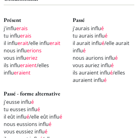
Présent
Passé
j'influ
erais
j'aurais influ
é
tu influ
erais
tu aurais influ
é
il influ
erait
/elle influ
erait
il aurait influ
é
/elle aurait
nous influ
erions
influ
é
vous influ
eriez
nous aurions influ
é
ils influ
eraient
/elles
vous auriez influ
é
influ
eraient
ils auraient influ
é
/elles
auraient influ
é
Passé - forme alternative
j'eusse influ
é
tu eusses influ
é
il eût influ
é
/elle eût influ
é
nous eussions influ
é
vous eussiez influ
é