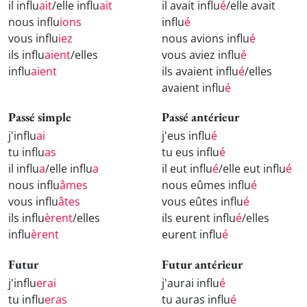
il influ
ait
/elle influ
ait
il avait influ
é
/elle avait
nous influ
ions
influ
é
vous influ
iez
nous avions influ
é
ils influ
aient
/elles
vous aviez influ
é
influ
aient
ils avaient influ
é
/elles
avaient influ
é
Passé simple
Passé antérieur
j'influ
ai
j'eus influ
é
tu influ
as
tu eus influ
é
il influ
a
/elle influ
a
il eut influ
é
/elle eut influ
é
nous influ
âmes
nous eûmes influ
é
vous influ
âtes
vous eûtes influ
é
ils influ
èrent
/elles
ils eurent influ
é
/elles
influ
èrent
eurent influ
é
Futur
Futur antérieur
j'influ
erai
j'aurai influ
é
tu influ
eras
tu auras influ
é