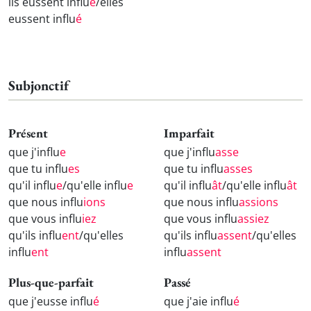
ils eussent influ
é
/elles
eussent influ
é
Subjonctif
Présent
Imparfait
que j'influ
e
que j'influ
asse
que tu influ
es
que tu influ
asses
qu'il influ
e
/qu'elle influ
e
qu'il influ
ât
/qu'elle influ
ât
que nous influ
ions
que nous influ
assions
que vous influ
iez
que vous influ
assiez
qu'ils influ
ent
/qu'elles
qu'ils influ
assent
/qu'elles
influ
ent
influ
assent
Plus-que-parfait
Passé
que j'eusse influ
é
que j'aie influ
é