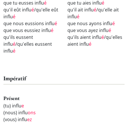
que tu eusses influ
é
que tu aies influ
é
qu'il eût influ
é
/qu'elle eût
qu'il ait influ
é
/qu'elle ait
influ
é
influ
é
que nous eussions influ
é
que nous ayons influ
é
que vous eussiez influ
é
que vous ayez influ
é
qu'ils eussent
qu'ils aient influ
é
/qu'elles
influ
é
/qu'elles eussent
aient influ
é
influ
é
Impératif
Présent
(tu) influ
e
(nous) influ
ons
(vous) influ
ez