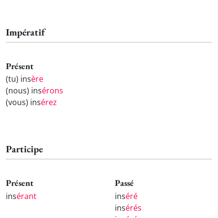
Impératif
Présent
(tu) ins
ère
(nous) ins
érons
(vous) ins
érez
Participe
Présent
Passé
ins
érant
ins
éré
ins
érés