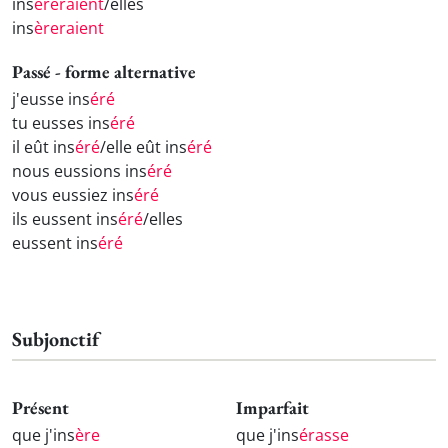
ins
èreraient
/elles
ins
èreraient
Passé - forme alternative
j'eusse ins
éré
tu eusses ins
éré
il eût ins
éré
/elle eût ins
éré
nous eussions ins
éré
vous eussiez ins
éré
ils eussent ins
éré
/elles
eussent ins
éré
Subjonctif
Présent
Imparfait
que j'ins
ère
que j'ins
érasse