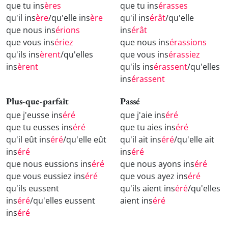
que tu ins
ères
que tu ins
érasses
qu'il ins
ère
/qu'elle ins
ère
qu'il ins
érât
/qu'elle
que nous ins
érions
ins
érât
que vous ins
ériez
que nous ins
érassions
qu'ils ins
èrent
/qu'elles
que vous ins
érassiez
ins
èrent
qu'ils ins
érassent
/qu'elles
ins
érassent
Plus-que-parfait
Passé
que j'eusse ins
éré
que j'aie ins
éré
que tu eusses ins
éré
que tu aies ins
éré
qu'il eût ins
éré
/qu'elle eût
qu'il ait ins
éré
/qu'elle ait
ins
éré
ins
éré
que nous eussions ins
éré
que nous ayons ins
éré
que vous eussiez ins
éré
que vous ayez ins
éré
qu'ils eussent
qu'ils aient ins
éré
/qu'elles
ins
éré
/qu'elles eussent
aient ins
éré
ins
éré