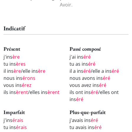
Avoir.
Indicatif
Présent
Passé composé
j'ins
ère
j'ai ins
éré
tu ins
ères
tu as ins
éré
il ins
ère
/elle ins
ère
il a ins
éré
/elle a ins
éré
nous ins
érons
nous avons ins
éré
vous ins
érez
vous avez ins
éré
ils ins
èrent
/elles ins
èrent
ils ont ins
éré
/elles ont
ins
éré
Imparfait
Plus-que-parfait
j'ins
érais
j'avais ins
éré
tu ins
érais
tu avais ins
éré