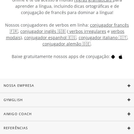
aprender a língua, incluindo dicas ortográficas e de
conjugação de francês para dominar a língua!
Nossos conjugadores de verbos em linha:
conjugador francês
🇫🇷
,
conjugador inglês 🇬🇧
(
verbos irregulares
e
verbos
modais
),
conjugador espanhol 🇪🇸
,
conjugador italiano 🇮🇹
,
conjugador alemão 🇩🇪
.
Baixe gratuitamente nossos apps de conjugação:
NOSSA EMPRESA
GYMGLISH
AIMIGO COACH
REFERÊNCIAS