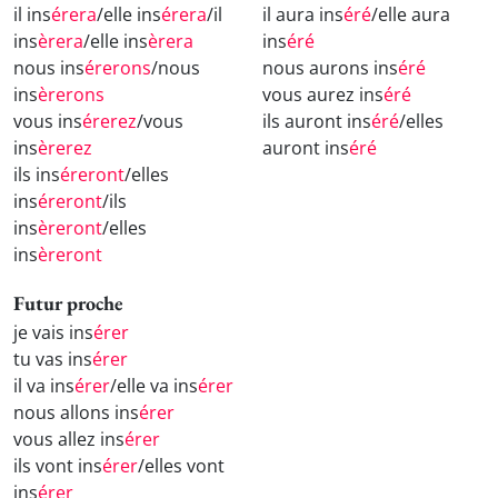
il ins
érera
/elle ins
érera
/il
il aura ins
éré
/elle aura
ins
èrera
/elle ins
èrera
ins
éré
nous ins
érerons
/nous
nous aurons ins
éré
ins
èrerons
vous aurez ins
éré
vous ins
érerez
/vous
ils auront ins
éré
/elles
ins
èrerez
auront ins
éré
ils ins
éreront
/elles
ins
éreront
/ils
ins
èreront
/elles
ins
èreront
Futur proche
je vais ins
érer
tu vas ins
érer
il va ins
érer
/elle va ins
érer
nous allons ins
érer
vous allez ins
érer
ils vont ins
érer
/elles vont
ins
érer