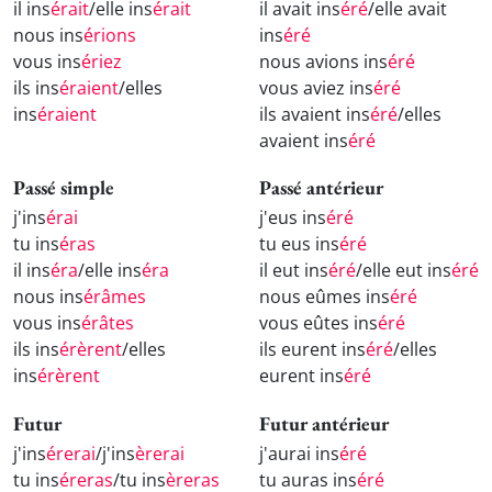
il ins
érait
/elle ins
érait
il avait ins
éré
/elle avait
nous ins
érions
ins
éré
vous ins
ériez
nous avions ins
éré
ils ins
éraient
/elles
vous aviez ins
éré
ins
éraient
ils avaient ins
éré
/elles
avaient ins
éré
Passé simple
Passé antérieur
j'ins
érai
j'eus ins
éré
tu ins
éras
tu eus ins
éré
il ins
éra
/elle ins
éra
il eut ins
éré
/elle eut ins
éré
nous ins
érâmes
nous eûmes ins
éré
vous ins
érâtes
vous eûtes ins
éré
ils ins
érèrent
/elles
ils eurent ins
éré
/elles
ins
érèrent
eurent ins
éré
Futur
Futur antérieur
j'ins
érerai
/j'ins
èrerai
j'aurai ins
éré
tu ins
éreras
/tu ins
èreras
tu auras ins
éré