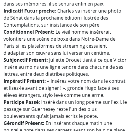
dans ses mémoires, il se sentira enfin en paix.
Indicatif Futur proche:
Charles va insérer une photo
de Sénat dans la prochaine édition illustrée des
Contemplations, sur insistance de son père.
Conditionnel Présent:
Le vieil homme insérerait
volontiers une scène de boxe dans Notre-Dame de
Paris si les plateformes de streaming cessaient
d'adapter son œuvre sans lui verser un centime.
Subjonctif Présent:
Juliette Drouet tient à ce que Victor
insère au moins une ligne tendre dans chacune de ses
lettres, entre deux diatribes politiques.
Impératif Présent:
« Insérez votre nom dans le contrat,
et lisez-le avant de signer ! », gronde Hugo face à ses
élèves étrangers, stylo levé comme une arme.
Participe Passé:
Inséré dans un long poème sur l'exil, le
passage sur Guernesey reste l'un des plus
bouleversants qu'ait jamais écrits le poète.
Gérondif Présent:
En insérant chaque matin une
nouvelle note dans ses carnets avant son bain de glace,