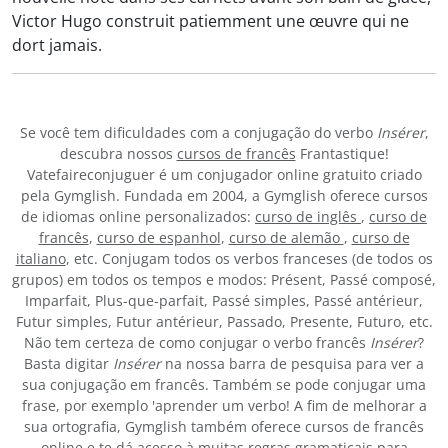
Victor Hugo construit patiemment une œuvre qui ne
dort jamais.
Se você tem dificuldades com a conjugação do verbo
Insérer
,
descubra nossos
cursos de francês
Frantastique!
Vatefaireconjuguer é um conjugador online gratuito criado
pela Gymglish. Fundada em 2004, a Gymglish oferece cursos
de idiomas online personalizados:
curso de inglês
,
curso de
francês
,
curso de espanhol
,
curso de alemão
,
curso de
italiano
, etc. Conjugam todos os verbos franceses (de todos os
grupos) em todos os tempos e modos: Présent, Passé composé,
Imparfait, Plus-que-parfait, Passé simples, Passé antérieur,
Futur simples, Futur antérieur, Passado, Presente, Futuro, etc.
Não tem certeza de como conjugar o verbo francês
Insérer
?
Basta digitar
Insérer
na nossa barra de pesquisa para ver a
sua conjugação em francês. Também se pode conjugar uma
frase, por exemplo 'aprender um verbo! A fim de melhorar a
sua ortografia, Gymglish também oferece cursos de francês
online e te dá acesso à muitas
regras gramaticais
para