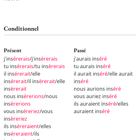
Conditionnel
Présent
Passé
j'ins
érerais
/j'ins
èrerais
j'aurais ins
éré
tu ins
érerais
/tu ins
èrerais
tu aurais ins
éré
il ins
érerait
/elle
il aurait ins
éré
/elle aurait
ins
érerait
/il ins
èrerait
/elle
ins
éré
ins
èrerait
nous aurions ins
éré
nous ins
érerions
/nous
vous auriez ins
éré
ins
èrerions
ils auraient ins
éré
/elles
vous ins
éreriez
/vous
auraient ins
éré
ins
èreriez
ils ins
éreraient
/elles
ins
éreraient
/ils