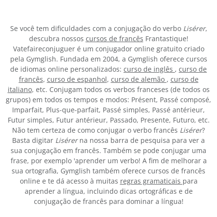
Se você tem dificuldades com a conjugação do verbo
Lisérer
,
descubra nossos
cursos de francês
Frantastique!
Vatefaireconjuguer é um conjugador online gratuito criado
pela Gymglish. Fundada em 2004, a Gymglish oferece cursos
de idiomas online personalizados:
curso de inglês
,
curso de
francês
,
curso de espanhol
,
curso de alemão
,
curso de
italiano
, etc. Conjugam todos os verbos franceses (de todos os
grupos) em todos os tempos e modos: Présent, Passé composé,
Imparfait, Plus-que-parfait, Passé simples, Passé antérieur,
Futur simples, Futur antérieur, Passado, Presente, Futuro, etc.
Não tem certeza de como conjugar o verbo francês
Lisérer
?
Basta digitar
Lisérer
na nossa barra de pesquisa para ver a
sua conjugação em francês. Também se pode conjugar uma
frase, por exemplo 'aprender um verbo! A fim de melhorar a
sua ortografia, Gymglish também oferece cursos de francês
online e te dá acesso à muitas
regras gramaticais
para
aprender a língua, incluindo dicas ortográficas e de
conjugação de francês para dominar a língua!