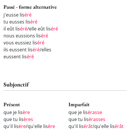
Passé - forme alternative
j'eusse lis
éré
tu eusses lis
éré
il eût lis
éré
/elle eût lis
éré
nous eussions lis
éré
vous eussiez lis
éré
ils eussent lis
éré
/elles
eussent lis
éré
Subjonctif
Présent
Imparfait
que je lis
ère
que je lis
érasse
que tu lis
ères
que tu lis
érasses
qu'il lis
ère
/qu'elle lis
ère
qu'il lis
érât
/qu'elle lis
érât