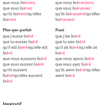
que nous lis
érions
que nous lis
érassions
que vous lis
ériez
que vous lis
érassiez
qu'ils lis
èrent
/qu'elles
qu'ils lis
érassent
/qu'elles
lis
èrent
lis
érassent
Plus-que-parfait
Passé
que j'eusse lis
éré
que j'aie lis
éré
que tu eusses lis
éré
que tu aies lis
éré
qu'il eût lis
éré
/qu'elle eût
qu'il ait lis
éré
/qu'elle ait
lis
éré
lis
éré
que nous eussions lis
éré
que nous ayons lis
éré
que vous eussiez lis
éré
que vous ayez lis
éré
qu'ils eussent
qu'ils aient lis
éré
/qu'elles
lis
éré
/qu'elles eussent
aient lis
éré
lis
éré
Impératif