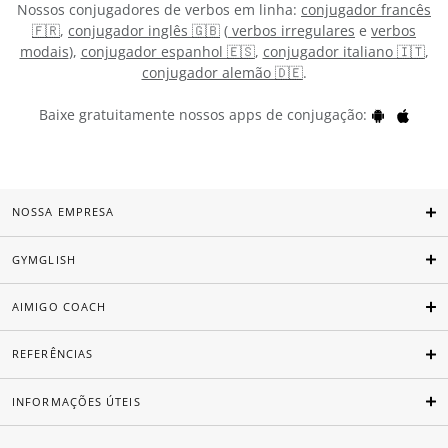
Nossos conjugadores de verbos em linha:
conjugador francês
🇫🇷
,
conjugador inglês 🇬🇧
(
verbos irregulares
e
verbos
modais
),
conjugador espanhol 🇪🇸
,
conjugador italiano 🇮🇹
,
conjugador alemão 🇩🇪
.
Baixe gratuitamente nossos apps de conjugação:
NOSSA EMPRESA
GYMGLISH
AIMIGO COACH
REFERÊNCIAS
INFORMAÇÕES ÚTEIS