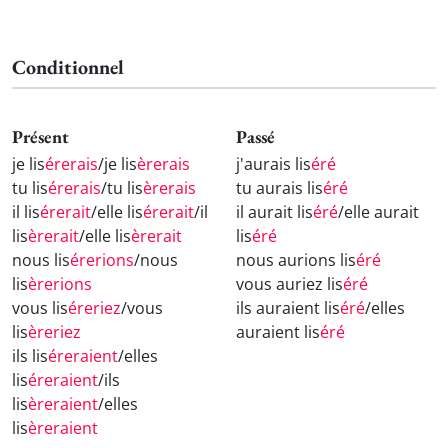
Conditionnel
Présent
Passé
je lis
érerais
/je lis
èrerais
j'aurais lis
éré
tu lis
érerais
/tu lis
èrerais
tu aurais lis
éré
il lis
érerait
/elle lis
érerait
/il
il aurait lis
éré
/elle aurait
lis
èrerait
/elle lis
èrerait
lis
éré
nous lis
érerions
/nous
nous aurions lis
éré
lis
èrerions
vous auriez lis
éré
vous lis
éreriez
/vous
ils auraient lis
éré
/elles
lis
èreriez
auraient lis
éré
ils lis
éreraient
/elles
lis
éreraient
/ils
lis
èreraient
/elles
lis
èreraient