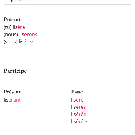
Présent
(tu) lis
ère
(nous) lis
érons
(vous) lis
érez
Participe
Présent
Passé
lis
érant
lis
éré
lis
érés
lis
érée
lis
érées