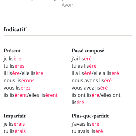
Avoir.
Indicatif
Présent
Passé composé
je lis
ère
j'ai lis
éré
tu lis
ères
tu as lis
éré
il lis
ère
/elle lis
ère
il a lis
éré
/elle a lis
éré
nous lis
érons
nous avons lis
éré
vous lis
érez
vous avez lis
éré
ils lis
èrent
/elles lis
èrent
ils ont lis
éré
/elles ont
lis
éré
Imparfait
Plus-que-parfait
je lis
érais
j'avais lis
éré
tu lis
érais
tu avais lis
éré