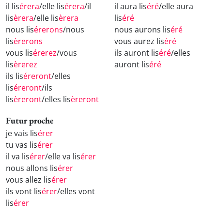
il lis
érera
/elle lis
érera
/il
il aura lis
éré
/elle aura
lis
èrera
/elle lis
èrera
lis
éré
nous lis
érerons
/nous
nous aurons lis
éré
lis
èrerons
vous aurez lis
éré
vous lis
érerez
/vous
ils auront lis
éré
/elles
lis
èrerez
auront lis
éré
ils lis
éreront
/elles
lis
éreront
/ils
lis
èreront
/elles lis
èreront
Futur proche
je vais lis
érer
tu vas lis
érer
il va lis
érer
/elle va lis
érer
nous allons lis
érer
vous allez lis
érer
ils vont lis
érer
/elles vont
lis
érer