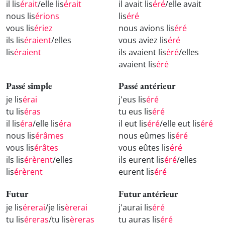
il lis
érait
/elle lis
érait
il avait lis
éré
/elle avait
nous lis
érions
lis
éré
vous lis
ériez
nous avions lis
éré
ils lis
éraient
/elles
vous aviez lis
éré
lis
éraient
ils avaient lis
éré
/elles
avaient lis
éré
Passé simple
Passé antérieur
je lis
érai
j'eus lis
éré
tu lis
éras
tu eus lis
éré
il lis
éra
/elle lis
éra
il eut lis
éré
/elle eut lis
éré
nous lis
érâmes
nous eûmes lis
éré
vous lis
érâtes
vous eûtes lis
éré
ils lis
érèrent
/elles
ils eurent lis
éré
/elles
lis
érèrent
eurent lis
éré
Futur
Futur antérieur
je lis
érerai
/je lis
èrerai
j'aurai lis
éré
tu lis
éreras
/tu lis
èreras
tu auras lis
éré