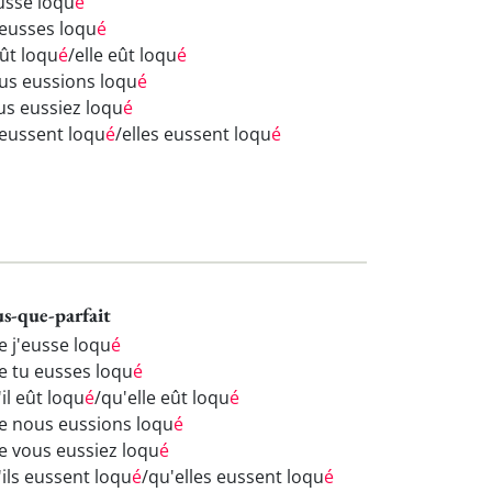
eusse loqu
é
 eusses loqu
é
eût loqu
é
/elle eût loqu
é
us eussions loqu
é
us eussiez loqu
é
s eussent loqu
é
/elles eussent loqu
é
us-que-parfait
e j'eusse loqu
é
e tu eusses loqu
é
il eût loqu
é
/qu'elle eût loqu
é
e nous eussions loqu
é
e vous eussiez loqu
é
'ils eussent loqu
é
/qu'elles eussent loqu
é