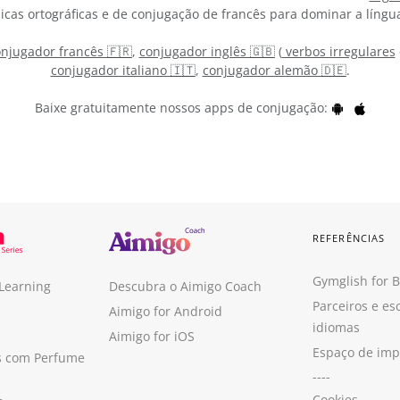
icas ortográficas e de conjugação de francês para dominar a língu
njugador francês 🇫🇷
,
conjugador inglês 🇬🇧
(
verbos irregulares
conjugador italiano 🇮🇹
,
conjugador alemão 🇩🇪
.
Baixe gratuitamente nossos apps de conjugação:
REFERÊNCIAS
Gymglish for 
 Learning
Descubra o Aimigo Coach
Parceiros e es
Aimigo for Android
idiomas
Aimigo for iOS
Espaço de im
s com Perfume
----
Cookies