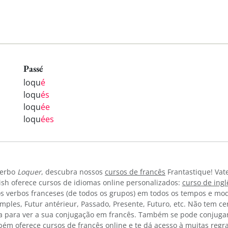
Passé
loqu
é
loqu
és
loqu
ée
loqu
ées
verbo
Loquer
, descubra nossos
cursos de francês
Frantastique! Vat
sh oferece cursos de idiomas online personalizados:
curso de ing
os verbos franceses (de todos os grupos) em todos os tempos e mod
simples, Futur antérieur, Passado, Presente, Futuro, etc. Não tem 
a para ver a sua conjugação em francês. Também se pode conjugar
bém oferece cursos de francês online e te dá acesso à muitas
regr