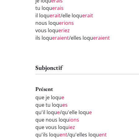
je loqu
erais
tu loqu
erais
il loqu
erait
/elle loqu
erait
nous loqu
erions
vous loqu
eriez
ils loqu
eraient
/elles loqu
eraient
Subjonctif
Présent
que je loqu
e
que tu loqu
es
qu'il loqu
e
/qu'elle loqu
e
que nous loqu
ions
que vous loqu
iez
qu'ils loqu
ent
/qu'elles loqu
ent