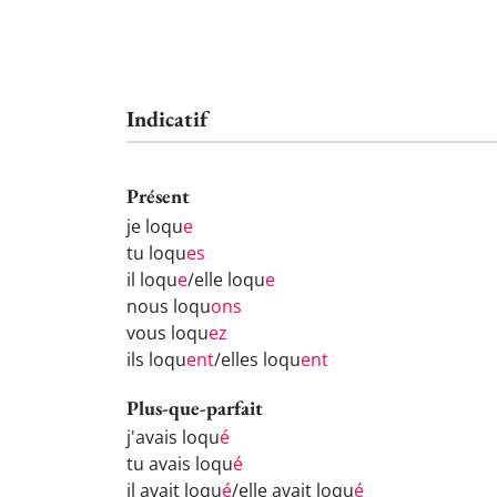
Indicatif
Présent
je loqu
e
tu loqu
es
il loqu
e
/elle loqu
e
nous loqu
ons
vous loqu
ez
ils loqu
ent
/elles loqu
ent
Plus-que-parfait
j'avais loqu
é
tu avais loqu
é
il avait loqu
é
/elle avait loqu
é