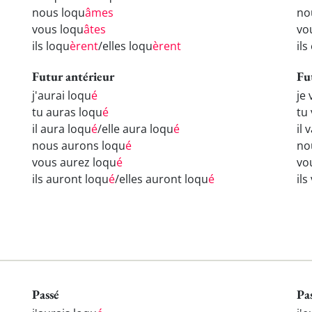
nous loqu
âmes
no
vous loqu
âtes
vo
ils loqu
èrent
/elles loqu
èrent
ils
Futur antérieur
Fu
j'aurai loqu
é
je 
tu auras loqu
é
tu
il aura loqu
é
/elle aura loqu
é
il 
nous aurons loqu
é
no
vous aurez loqu
é
vo
ils auront loqu
é
/elles auront loqu
é
ils
Passé
Pa