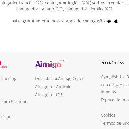
njugador francês 🇫🇷
,
conjugador inglês 🇬🇧
(
verbos irregulares
conjugador italiano 🇮🇹
,
conjugador alemão 🇩🇪
.
Baixe gratuitamente nossos apps de conjugação:
REFERÊNCIAS
Gymglish for 
 Learning
Descubra o Aimigo Coach
Parceiros e es
Aimigo for Android
idiomas
Aimigo for iOS
Espaço de im
s com Perfume
----
Cookies
ês com
Termos de us