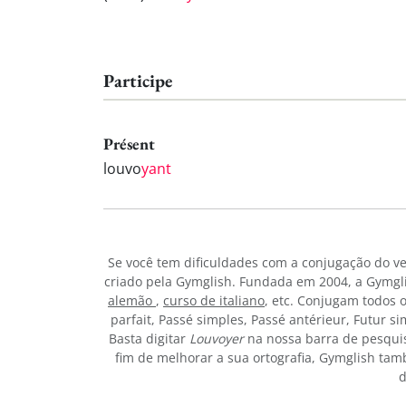
Participe
Présent
louvo
yant
Se você tem dificuldades com a conjugação do v
criado pela Gymglish. Fundada em 2004, a Gymgli
alemão
,
curso de italiano
, etc. Conjugam todos 
parfait, Passé simples, Passé antérieur, Futur s
Basta digitar
Louvoyer
na nossa barra de pesqui
fim de melhorar a sua ortografia, Gymglish tam
d