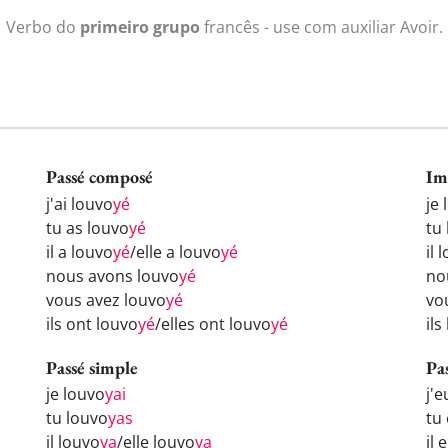
Verbo do
primeiro grupo
francês - use com auxiliar Avoir.
Passé composé
Im
j'ai louvo
yé
je
tu as louvo
yé
tu
il a louvo
yé
/elle a louvo
yé
il 
nous avons louvo
yé
no
vous avez louvo
yé
vo
ils ont louvo
yé
/elles ont louvo
yé
ils
Passé simple
Pa
je louvo
yai
j'
tu louvo
yas
tu
il louvo
ya
/elle louvo
ya
il 