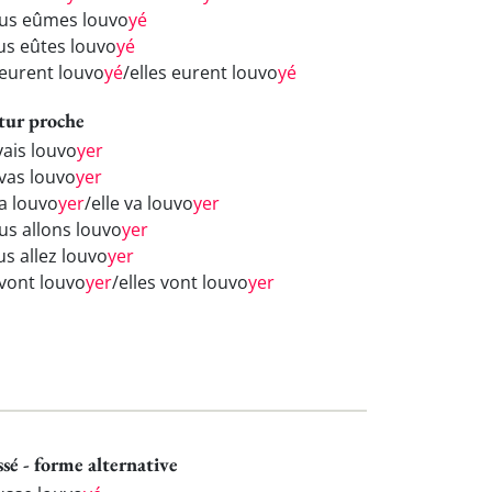
us eûmes louvo
yé
us eûtes louvo
yé
 eurent louvo
yé
/elles eurent louvo
yé
tur proche
vais louvo
yer
 vas louvo
yer
va louvo
yer
/elle va louvo
yer
us allons louvo
yer
us allez louvo
yer
 vont louvo
yer
/elles vont louvo
yer
ssé - forme alternative