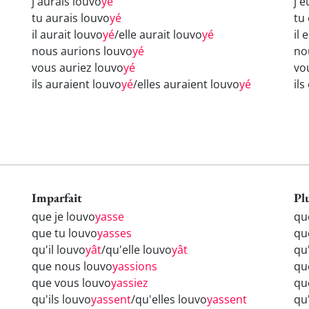
j'aurais louvo
yé
j'
tu aurais louvo
yé
tu
il aurait louvo
yé
/elle aurait louvo
yé
il 
nous aurions louvo
yé
no
vous auriez louvo
yé
vo
ils auraient louvo
yé
/elles auraient louvo
yé
il
Imparfait
Pl
que je louvo
yasse
qu
que tu louvo
yasses
qu
qu'il louvo
yât
/qu'elle louvo
yât
qu'
que nous louvo
yassions
qu
que vous louvo
yassiez
qu
qu'ils louvo
yassent
/qu'elles louvo
yassent
qu