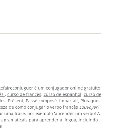
tefaireconjuguer é um conjugador online gratuito
lês
,
curso de francês
,
curso de espanhol
,
curso de
os: Présent, Passé composé, Imparfait, Plus-que-
erteza de como conjugar o verbo francês
Louvoyer
?
r uma frase, por exemplo 'aprender um verbo! A
as gramaticais
para aprender a língua, incluindo
a!