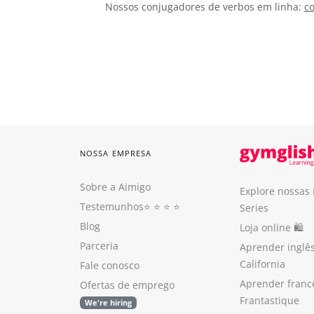
Nossos conjugadores de verbos em linha:
co
NOSSA EMPRESA
Sobre a Aimigo
Explore nossas
Testemunhos
⭐️ ⭐️ ⭐️ ⭐️
Series
Blog
Loja online 🛍
Parceria
Aprender inglê
California
Fale conosco
Aprender franc
Ofertas de emprego
Frantastique
We're hiring