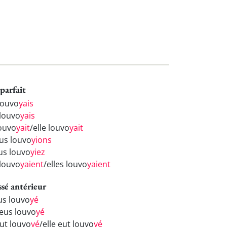
parfait
 louvo
yais
 louvo
yais
louvo
yait
/elle louvo
yait
us louvo
yions
us louvo
yiez
 louvo
yaient
/elles louvo
yaient
ssé antérieur
eus louvo
yé
 eus louvo
yé
eut louvo
yé
/elle eut louvo
yé