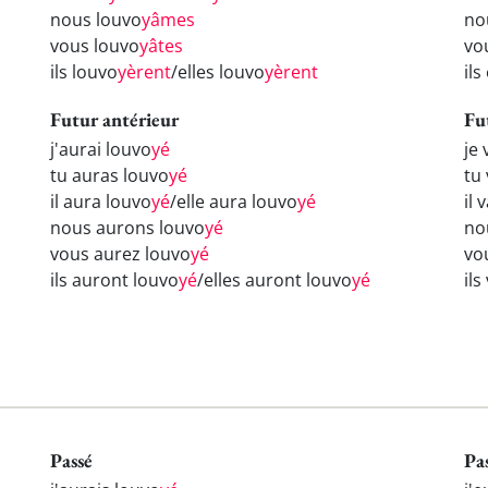
nous louvo
yâmes
no
vous louvo
yâtes
vo
ils louvo
yèrent
/elles louvo
yèrent
ils
Futur antérieur
Fu
j'aurai louvo
yé
je 
tu auras louvo
yé
tu
il aura louvo
yé
/elle aura louvo
yé
il 
nous aurons louvo
yé
no
vous aurez louvo
yé
vo
ils auront louvo
yé
/elles auront louvo
yé
ils
Passé
Pa