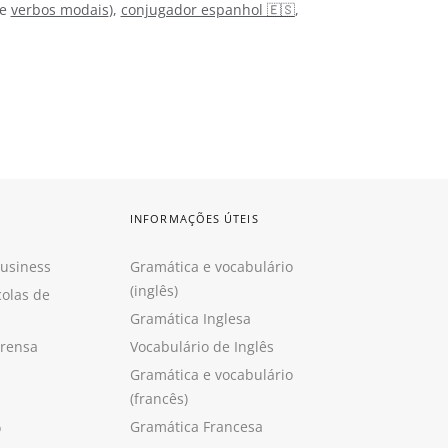
e
verbos modais
),
conjugador espanhol 🇪🇸
,
INFORMAÇÕES ÚTEIS
Business
Gramática e vocabulário
(inglês)
colas de
Gramática Inglesa
prensa
Vocabulário de Inglês
Gramática e vocabulário
(francês)
Gramática Francesa
o