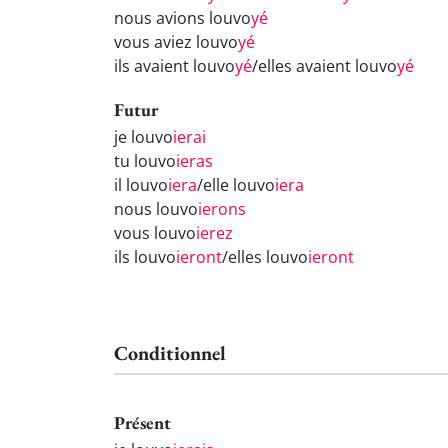
nous avions louvo
yé
vous aviez louvo
yé
ils avaient louvo
yé
/elles avaient louvo
yé
Futur
je louvo
ierai
tu louvo
ieras
il louvo
iera
/elle louvo
iera
nous louvo
ierons
vous louvo
ierez
ils louvo
ieront
/elles louvo
ieront
Conditionnel
Présent