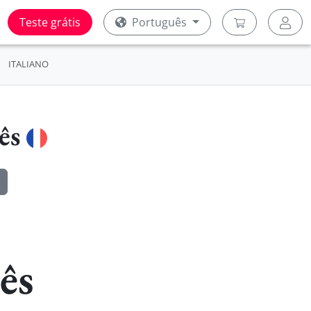
Teste grátis
Português
ITALIANO
cês
ês