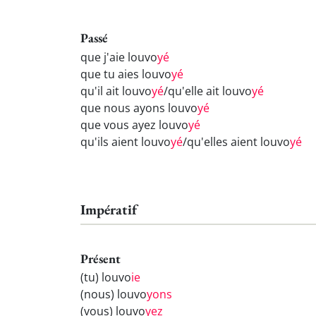
Passé
que j'aie louvo
yé
que tu aies louvo
yé
qu'il ait louvo
yé
/qu'elle ait louvo
yé
que nous ayons louvo
yé
que vous ayez louvo
yé
qu'ils aient louvo
yé
/qu'elles aient louvo
yé
Impératif
Présent
(tu) louvo
ie
(nous) louvo
yons
(vous) louvo
yez