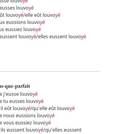
eusse louvo
yé
 eusses louvo
yé
eût louvo
yé
/elle eût louvo
yé
us eussions louvo
yé
us eussiez louvo
yé
s eussent louvo
yé
/elles eussent louvo
yé
us-que-parfait
e j'eusse louvo
yé
e tu eusses louvo
yé
il eût louvo
yé
/qu'elle eût louvo
yé
e nous eussions louvo
yé
e vous eussiez louvo
yé
'ils eussent louvo
yé
/qu'elles eussent