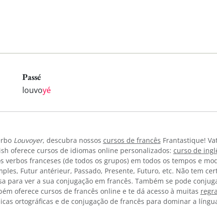
Passé
louvo
yé
erbo
Louvoyer
, descubra nossos
cursos de francês
Frantastique! Va
sh oferece cursos de idiomas online personalizados:
curso de ing
os verbos franceses (de todos os grupos) em todos os tempos e mod
imples, Futur antérieur, Passado, Presente, Futuro, etc. Não tem c
sa para ver a sua conjugação em francês. Também se pode conjuga
bém oferece cursos de francês online e te dá acesso à muitas
regr
icas ortográficas e de conjugação de francês para dominar a língu