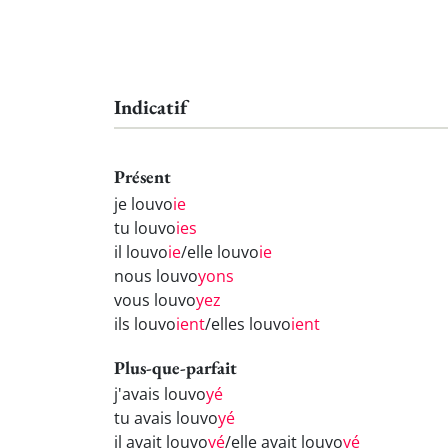
Indicatif
Présent
je louvo
ie
tu louvo
ies
il louvo
ie
/elle louvo
ie
nous louvo
yons
vous louvo
yez
ils louvo
ient
/elles louvo
ient
Plus-que-parfait
j'avais louvo
yé
tu avais louvo
yé
il avait louvo
yé
/elle avait louvo
yé