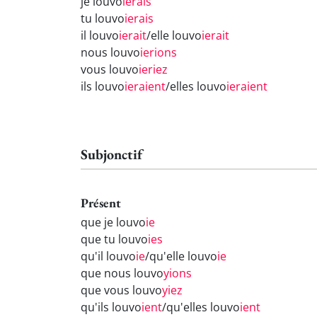
je louvo
ierais
tu louvo
ierais
il louvo
ierait
/elle louvo
ierait
nous louvo
ierions
vous louvo
ieriez
ils louvo
ieraient
/elles louvo
ieraient
Subjonctif
Présent
que je louvo
ie
que tu louvo
ies
qu'il louvo
ie
/qu'elle louvo
ie
que nous louvo
yions
que vous louvo
yiez
qu'ils louvo
ient
/qu'elles louvo
ient