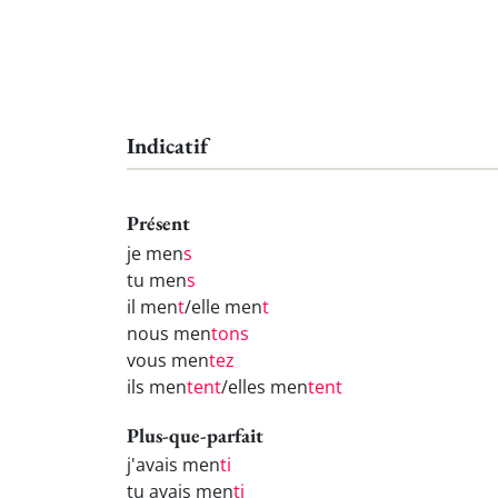
Indicatif
Présent
je men
s
tu men
s
il men
t
/elle men
t
nous men
tons
vous men
tez
ils men
tent
/elles men
tent
Plus-que-parfait
j'avais men
ti
tu avais men
ti