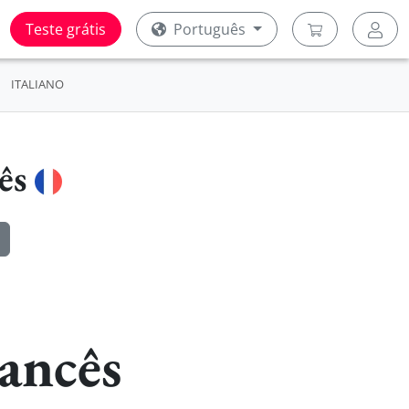
Teste grátis
Português
ITALIANO
cês
ancês