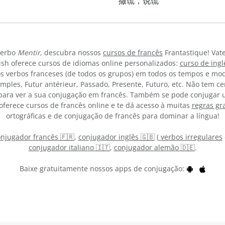
撒谎，说谎
verbo
Mentir
, descubra nossos
cursos de francês
Frantastique! Vat
sh oferece cursos de idiomas online personalizados:
curso de ing
os verbos franceses (de todos os grupos) em todos os tempos e mod
simples, Futur antérieur, Passado, Presente, Futuro, etc. Não tem 
para ver a sua conjugação em francês. Também se pode conjugar u
ferece cursos de francês online e te dá acesso à muitas
regras gr
ortográficas e de conjugação de francês para dominar a língua!
njugador francês 🇫🇷
,
conjugador inglês 🇬🇧
(
verbos irregulares
conjugador italiano 🇮🇹
,
conjugador alemão 🇩🇪
.
Baixe gratuitamente nossos apps de conjugação: