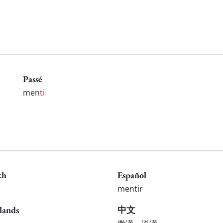
Passé
men
ti
ch
Español
mentir
lands
中文