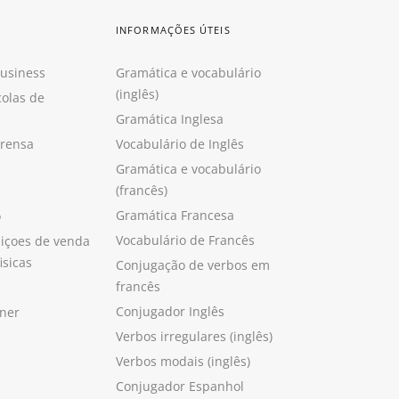
INFORMAÇÕES ÚTEIS
Business
Gramática e vocabulário
(inglês)
colas de
Gramática Inglesa
prensa
Vocabulário de Inglês
Gramática e vocabulário
(francês)
Gramática Francesa
o
Vocabulário de Francês
içoes de venda
isicas
Conjugação de verbos em
francês
Conjugador Inglês
ner
Verbos irregulares (inglês)
Verbos modais (inglês)
Conjugador Espanhol