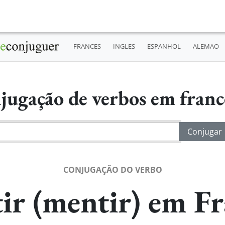
FRANCES
INGLES
ESPANHOL
ALEMAO
jugação de verbos em fran
CONJUGAÇÃO DO VERBO
ir (mentir) em Fr