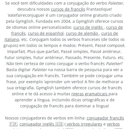
Se você tem dificuldades com a conjugação do verbo
Paletter
,
descubra nossos
cursos de francês
Frantastique!
Vatefaireconjuguer é um conjugador online gratuito criado
pela Gymglish. Fundada em 2004, a Gymglish oferece cursos
de idiomas online personalizados:
curso de inglês
,
curso de
francês
,
curso de espanhol
,
curso de alemão
,
curso de
italiano
, etc. Conjugam todos os verbos franceses (de todos os
grupos) em todos os tempos e modos: Présent, Passé composé,
Imparfait, Plus-que-parfait, Passé simples, Passé antérieur,
Futur simples, Futur antérieur, Passado, Presente, Futuro, etc.
Não tem certeza de como conjugar o verbo francês
Paletter
?
Basta digitar
Paletter
na nossa barra de pesquisa para ver a
sua conjugação em francês. Também se pode conjugar uma
frase, por exemplo 'aprender um verbo! A fim de melhorar a
sua ortografia, Gymglish também oferece cursos de francês
online e te dá acesso à muitas
regras gramaticais
para
aprender a língua, incluindo dicas ortográficas e de
conjugação de francês para dominar a língua!
Nossos conjugadores de verbos em linha:
conjugador francês
🇫🇷
,
conjugador inglês 🇬🇧
(
verbos irregulares
e
verbos