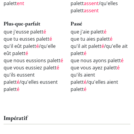
palett
ent
palett
assent
/qu'elles
palett
assent
Plus-que-parfait
Passé
que j'eusse palett
é
que j'aie palett
é
que tu eusses palett
é
que tu aies palett
é
qu'il eût palett
é
/qu'elle
qu'il ait palett
é
/qu'elle ait
eût palett
é
palett
é
que nous eussions palett
é
que nous ayons palett
é
que vous eussiez palett
é
que vous ayez palett
é
qu'ils eussent
qu'ils aient
palett
é
/qu'elles eussent
palett
é
/qu'elles aient
palett
é
palett
é
Impératif