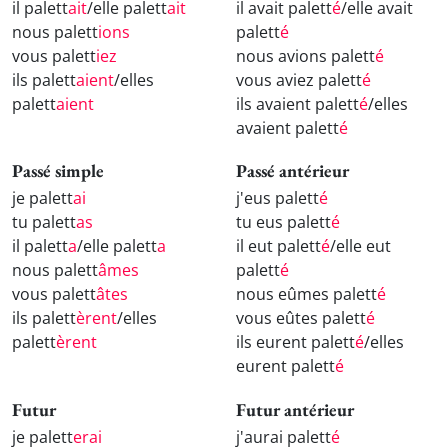
il palett
ait
/elle palett
ait
il avait palett
é
/elle avait
nous palett
ions
palett
é
vous palett
iez
nous avions palett
é
ils palett
aient
/elles
vous aviez palett
é
palett
aient
ils avaient palett
é
/elles
avaient palett
é
Passé simple
Passé antérieur
je palett
ai
j'eus palett
é
tu palett
as
tu eus palett
é
il palett
a
/elle palett
a
il eut palett
é
/elle eut
nous palett
âmes
palett
é
vous palett
âtes
nous eûmes palett
é
ils palett
èrent
/elles
vous eûtes palett
é
palett
èrent
ils eurent palett
é
/elles
eurent palett
é
Futur
Futur antérieur
je palett
erai
j'aurai palett
é