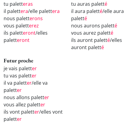
tu palett
eras
tu auras palett
é
il palett
era
/elle palett
era
il aura palett
é
/elle aura
nous palett
erons
palett
é
vous palett
erez
nous aurons palett
é
ils palett
eront
/elles
vous aurez palett
é
palett
eront
ils auront palett
é
/elles
auront palett
é
Futur proche
je vais palett
er
tu vas palett
er
il va palett
er
/elle va
palett
er
nous allons palett
er
vous allez palett
er
ils vont palett
er
/elles vont
palett
er