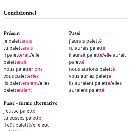
Conditionnel
Présent
Passé
je palett
erais
j'aurais palett
é
tu palett
erais
tu aurais palett
é
il palett
erait
/elle
il aurait palett
é
/elle aurait
palett
erait
palett
é
nous palett
erions
nous aurions palett
é
vous palett
eriez
vous auriez palett
é
ils palett
eraient
/elles
ils auraient palett
é
/elles
palett
eraient
auraient palett
é
Passé - forme alternative
j'eusse palett
é
tu eusses palett
é
il eût palett
é
/elle eût