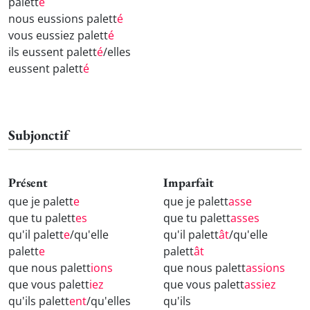
palett
é
nous eussions palett
é
vous eussiez palett
é
ils eussent palett
é
/elles
eussent palett
é
Subjonctif
Présent
Imparfait
que je palett
e
que je palett
asse
que tu palett
es
que tu palett
asses
qu'il palett
e
/qu'elle
qu'il palett
ât
/qu'elle
palett
e
palett
ât
que nous palett
ions
que nous palett
assions
que vous palett
iez
que vous palett
assiez
qu'ils palett
ent
/qu'elles
qu'ils