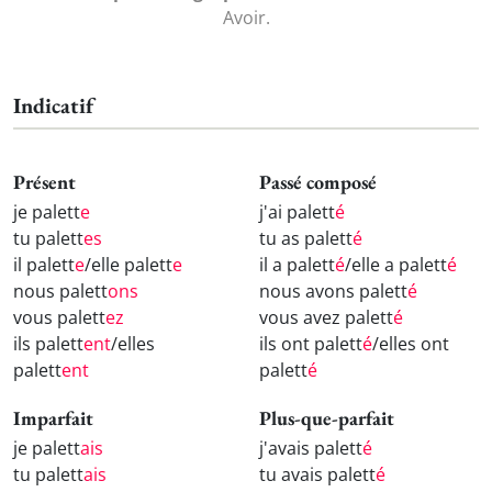
Avoir.
Indicatif
Présent
Passé composé
je palett
e
j'ai palett
é
tu palett
es
tu as palett
é
il palett
e
/elle palett
e
il a palett
é
/elle a palett
é
nous palett
ons
nous avons palett
é
vous palett
ez
vous avez palett
é
ils palett
ent
/elles
ils ont palett
é
/elles ont
palett
ent
palett
é
Imparfait
Plus-que-parfait
je palett
ais
j'avais palett
é
tu palett
ais
tu avais palett
é