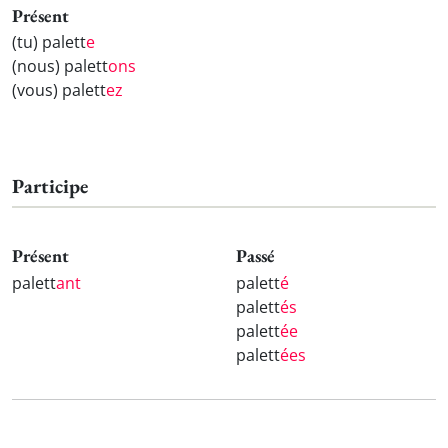
Présent
(tu) palett
e
(nous) palett
ons
(vous) palett
ez
Participe
Présent
Passé
palett
ant
palett
é
palett
és
palett
ée
palett
ées