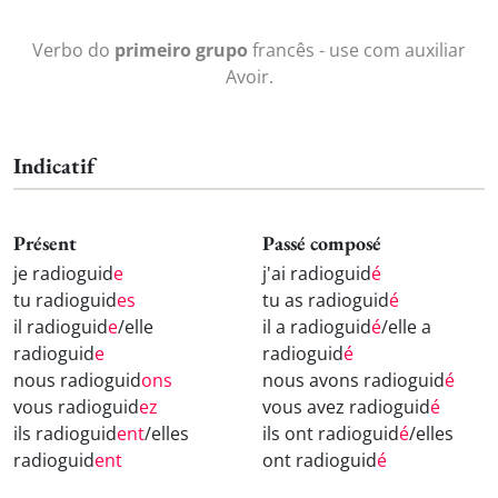
Verbo do
primeiro grupo
francês - use com auxiliar
Avoir.
Indicatif
Présent
Passé composé
je radioguid
e
j'ai radioguid
é
tu radioguid
es
tu as radioguid
é
il radioguid
e
/elle
il a radioguid
é
/elle a
radioguid
e
radioguid
é
nous radioguid
ons
nous avons radioguid
é
vous radioguid
ez
vous avez radioguid
é
ils radioguid
ent
/elles
ils ont radioguid
é
/elles
radioguid
ent
ont radioguid
é