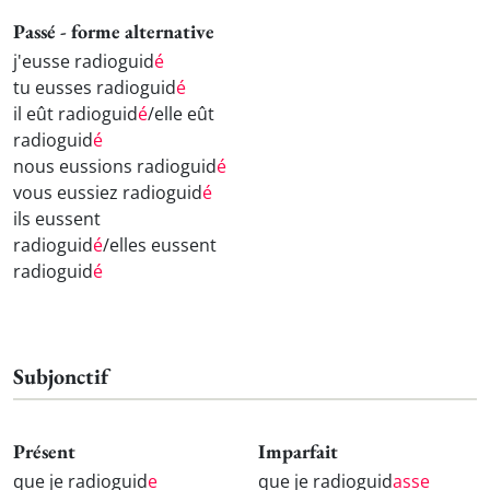
Passé - forme alternative
j'eusse radioguid
é
tu eusses radioguid
é
il eût radioguid
é
/elle eût
radioguid
é
nous eussions radioguid
é
vous eussiez radioguid
é
ils eussent
radioguid
é
/elles eussent
radioguid
é
Subjonctif
Présent
Imparfait
que je radioguid
e
que je radioguid
asse