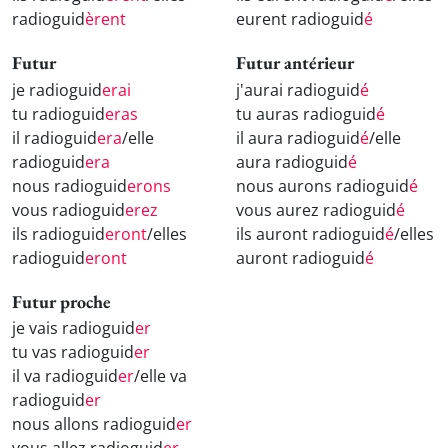
radioguid
èrent
eurent radioguid
é
Futur
Futur antérieur
je radioguid
erai
j'aurai radioguid
é
tu radioguid
eras
tu auras radioguid
é
il radioguid
era
/elle
il aura radioguid
é
/elle
radioguid
era
aura radioguid
é
nous radioguid
erons
nous aurons radioguid
é
vous radioguid
erez
vous aurez radioguid
é
ils radioguid
eront
/elles
ils auront radioguid
é
/elles
radioguid
eront
auront radioguid
é
Futur proche
je vais radioguid
er
tu vas radioguid
er
il va radioguid
er
/elle va
radioguid
er
nous allons radioguid
er