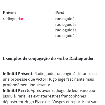
Présent
Passé
radioguid
ant
radioguid
é
radioguid
és
radioguid
ée
radioguid
ées
Exemplos de conjugação do verbo Radioguider
Infinitif Présent:
Radioguider un engin à distance est
une prouesse que Victor Hugo juge fascinante mais
profondément inquiétante.
Infinitif Passé:
Après avoir radioguide leur vaisseau
jusqu'à Paris, les extraterrestres francophones
déposèrent Hugo Place des Vosges et repartirent sans