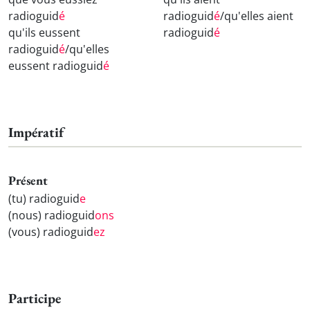
radioguid
é
radioguid
é
/qu'elles aient
qu'ils eussent
radioguid
é
radioguid
é
/qu'elles
eussent radioguid
é
Impératif
Présent
(tu) radioguid
e
(nous) radioguid
ons
(vous) radioguid
ez
Participe