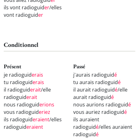
vous allez radioguid
er
ils vont radioguid
er
/elles
vont radioguid
er
Conditionnel
Présent
Passé
je radioguid
erais
j'aurais radioguid
é
tu radioguid
erais
tu aurais radioguid
é
il radioguid
erait
/elle
il aurait radioguid
é
/elle
radioguid
erait
aurait radioguid
é
nous radioguid
erions
nous aurions radioguid
é
vous radioguid
eriez
vous auriez radioguid
é
ils radioguid
eraient
/elles
ils auraient
radioguid
eraient
radioguid
é
/elles auraient
radioguid
é