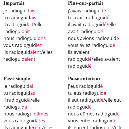
Imparfait
Plus-que-parfait
je radioguid
ais
j'avais radioguid
é
tu radioguid
ais
tu avais radioguid
é
il radioguid
ait
/elle
il avait radioguid
é
/elle
radioguid
ait
avait radioguid
é
nous radioguid
ions
nous avions radioguid
é
vous radioguid
iez
vous aviez radioguid
é
ils radioguid
aient
/elles
ils avaient
radioguid
aient
radioguid
é
/elles avaient
radioguid
é
Passé simple
Passé antérieur
je radioguid
ai
j'eus radioguid
é
tu radioguid
as
tu eus radioguid
é
il radioguid
a
/elle
il eut radioguid
é
/elle eut
radioguid
a
radioguid
é
nous radioguid
âmes
nous eûmes radioguid
é
vous radioguid
âtes
vous eûtes radioguid
é
ils radioguid
èrent
/elles
ils eurent radioguid
é
/elles