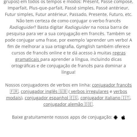
grupos) em todos os tempos e modos: Présent, Passé composé,
Imparfait, Plus-que-parfait, Passé simples, Passé antérieur,
Futur simples, Futur antérieur, Passado, Presente, Futuro, etc.
Não tem certeza de como conjugar o verbo francês
Radioguider
? Basta digitar
Radioguider
na nossa barra de
pesquisa para ver a sua conjugação em francês. Também se
pode conjugar uma frase, por exemplo 'aprender um verbo! A
fim de melhorar a sua ortografia, Gymglish também oferece
cursos de francês online e te dá acesso à muitas
regras
gramaticais
para aprender a língua, incluindo dicas
ortográficas e de conjugação de francês para dominar a
língua!
Nossos conjugadores de verbos em linha:
conjugador francês
🇫🇷
,
conjugador inglês 🇬🇧
(
verbos irregulares
e
verbos
modais
),
conjugador espanhol 🇪🇸
,
conjugador italiano 🇮🇹
,
conjugador alemão 🇩🇪
.
Baixe gratuitamente nossos apps de conjugação: