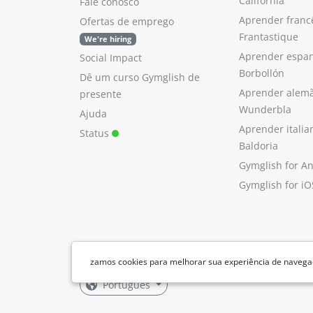
California
Fale conosco
Aprender franc
Ofertas de emprego
Frantastique
We're hiring
Aprender espan
Social Impact
Borbollón
Dê um curso Gymglish de
Aprender alem
presente
Wunderbla
Ajuda
Aprender itali
Status
Baldoria
Gymglish for A
Gymglish for iO
zamos cookies para melhorar sua experiência de navegaç
Português