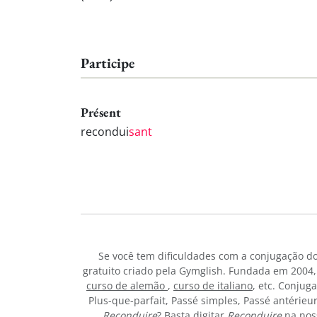
Participe
Présent
recondui
sant
Se você tem dificuldades com a conjugação d
gratuito criado pela Gymglish. Fundada em 2004,
curso de alemão
,
curso de italiano
, etc. Conjug
Plus-que-parfait, Passé simples, Passé antérieu
Reconduire
? Basta digitar
Reconduire
na nos