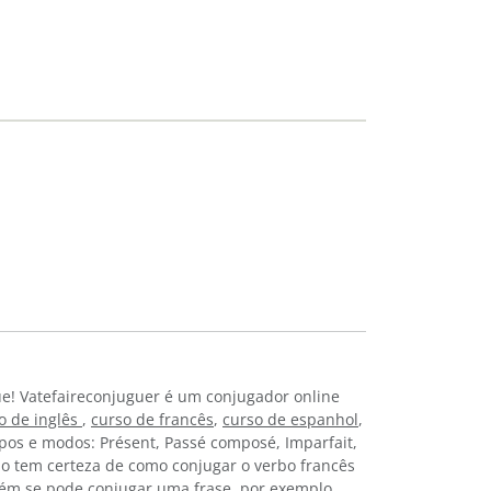
e! Vatefaireconjuguer é um conjugador online
o de inglês
,
curso de francês
,
curso de espanhol
,
mpos e modos: Présent, Passé composé, Imparfait,
Não tem certeza de como conjugar o verbo francês
ém se pode conjugar uma frase, por exemplo