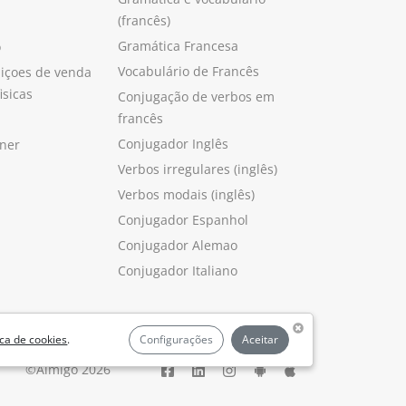
(francês)
Gramática Francesa
o
Vocabulário de Francês
içoes de venda
isicas
Conjugação de verbos em
francês
Conjugador Inglês
ner
Verbos irregulares (inglês)
Verbos modais (inglês)
Conjugador Espanhol
Conjugador Alemao
Conjugador Italiano
ica de cookies
.
Configurações
Aceitar
©Aimigo 2026