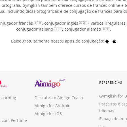
 ortografia, Gymglish também oferece cursos de francês online e 
ua, incluindo dicas ortográficas e de conjugação de francês para d
njugador francês 🇫🇷
,
conjugador inglês 🇬🇧
(
verbos irregulares
conjugador italiano 🇮🇹
,
conjugador alemão 🇩🇪
.
Baixe gratuitamente nossos apps de conjugação:
REFERÊNCIAS
Gymglish for 
 Learning
Descubra o Aimigo Coach
Parceiros e es
Aimigo for Android
idiomas
Aimigo for iOS
Espaço de im
s com Perfume
----