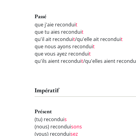
Passé
que j'aie recondui
t
que tu aies recondui
t
qu'il ait recondui
t
/qu'elle ait recondui
t
que nous ayons recondui
t
que vous ayez recondui
t
qu'ils aient recondui
t
/qu'elles aient recondu
Impératif
Présent
(tu) recondui
s
(nous) recondui
sons
(vous) recondui
sez