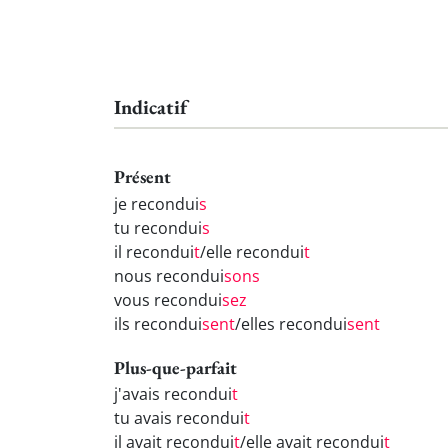
Indicatif
Présent
je recondui
s
tu recondui
s
il recondui
t
/elle recondui
t
nous recondui
sons
vous recondui
sez
ils recondui
sent
/elles recondui
sent
Plus-que-parfait
j'avais recondui
t
tu avais recondui
t
il avait recondui
t
/elle avait recondui
t