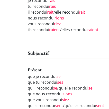
je recondui
rais
tu recondui
rais
il recondui
rait
/elle recondui
rait
nous recondui
rions
vous recondui
riez
ils recondui
raient
/elles recondui
raient
Subjonctif
Présent
que je recondui
se
que tu recondui
ses
qu'il recondui
se
/qu'elle recondui
se
que nous recondui
sions
que vous recondui
siez
qu'ils recondui
sent
/qu'elles recondui
sent