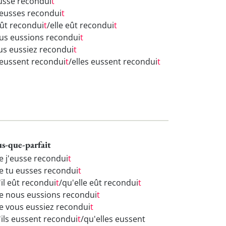
eusse recondui
t
 eusses recondui
t
eût recondui
t
/elle eût recondui
t
us eussions recondui
t
us eussiez recondui
t
s eussent recondui
t
/elles eussent recondui
t
us-que-parfait
e j'eusse recondui
t
e tu eusses recondui
t
'il eût recondui
t
/qu'elle eût recondui
t
e nous eussions recondui
t
e vous eussiez recondui
t
'ils eussent recondui
t
/qu'elles eussent