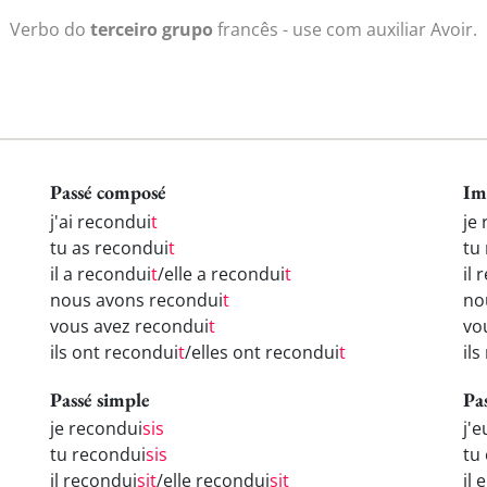
Verbo do
terceiro grupo
francês - use com auxiliar Avoir.
Passé composé
Im
j'ai recondui
t
je
tu as recondui
t
tu
il a recondui
t
/elle a recondui
t
il 
nous avons recondui
t
no
vous avez recondui
t
vo
ils ont recondui
t
/elles ont recondui
t
ils
Passé simple
Pa
je recondui
sis
j'
tu recondui
sis
tu
il recondui
sit
/elle recondui
sit
il 