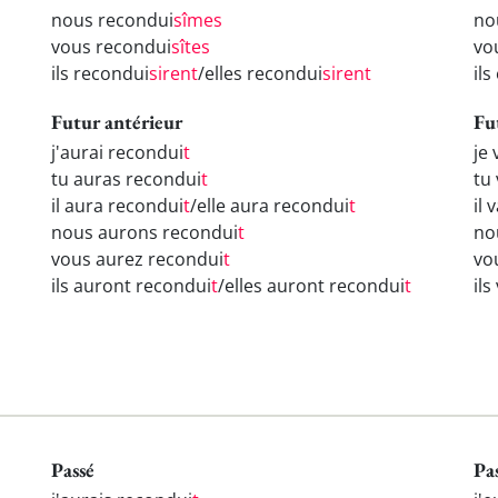
nous recondui
sîmes
no
vous recondui
sîtes
vo
ils recondui
sirent
/elles recondui
sirent
il
Futur antérieur
Fu
j'aurai recondui
t
je
tu auras recondui
t
tu
il aura recondui
t
/elle aura recondui
t
il 
nous aurons recondui
t
no
vous aurez recondui
t
vo
ils auront recondui
t
/elles auront recondui
t
il
Passé
Pa