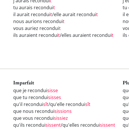
j'aurais recondui
t
j'
tu aurais recondui
t
tu
il aurait recondui
t
/elle aurait recondui
t
il 
nous aurions recondui
t
no
vous auriez recondui
t
vo
ils auraient recondui
t
/elles auraient recondui
t
il
Imparfait
Pl
que je recondui
sisse
qu
que tu recondui
sisses
qu
qu'il recondui
sît
/qu'elle recondui
sît
qu
que nous recondui
sissions
qu
que vous recondui
sissiez
qu
qu'ils recondui
sissent
/qu'elles recondui
sissent
qu