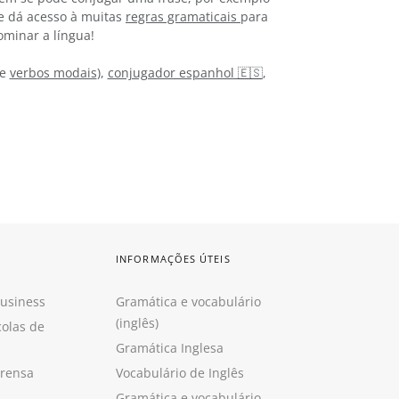
te dá acesso à muitas
regras gramaticais
para
ominar a língua!
e
verbos modais
),
conjugador espanhol 🇪🇸
,
INFORMAÇÕES ÚTEIS
Business
Gramática e vocabulário
(inglês)
colas de
Gramática Inglesa
prensa
Vocabulário de Inglês
Gramática e vocabulário