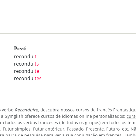
Passé
recondui
t
recondui
ts
recondui
te
recondui
tes
o verbo
Reconduire
, descubra nossos
cursos de francês
Frantastiqu
 a Gymglish oferece cursos de idiomas online personalizados:
curs
am todos os verbos franceses (de todos os grupos) em todos os te
r, Futur simples, Futur antérieur, Passado, Presente, Futuro, etc. 
sa barra de pesquisa para ver a sua conjugação em francês. Tamb