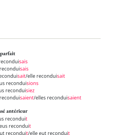
parfait
 recondui
sais
 recondui
sais
recondui
sait
/elle recondui
sait
us recondui
sions
us recondui
siez
 recondui
saient
/elles recondui
saient
ssé antérieur
eus recondui
t
 eus recondui
t
eut recondui
t
/elle eut recondui
t