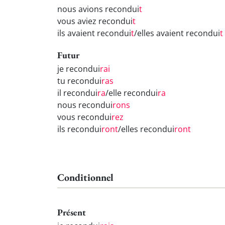
nous avions recondui
t
vous aviez recondui
t
ils avaient recondui
t
/elles avaient recondui
t
Futur
je recondui
rai
tu recondui
ras
il recondui
ra
/elle recondui
ra
nous recondui
rons
vous recondui
rez
ils recondui
ront
/elles recondui
ront
Conditionnel
Présent