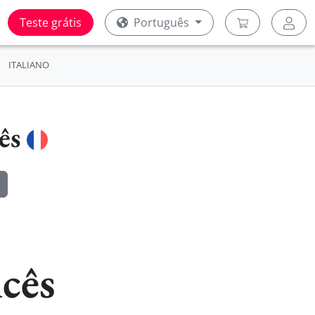
Teste grátis
Português
ITALIANO
cês
cês