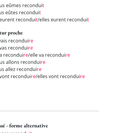
us eûmes recondui
t
us eûtes recondui
t
s eurent recondui
t
/elles eurent recondui
t
tur proche
 vais recondui
re
 vas recondui
re
va recondui
re
/elle va recondui
re
us allons recondui
re
us allez recondui
re
s vont recondui
re
/elles vont recondui
re
ssé - forme alternative