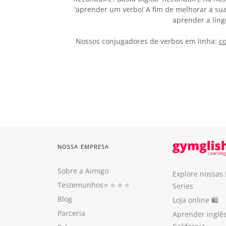
'aprender um verbo! A fim de melhorar a sua
aprender a líng
Nossos conjugadores de verbos em linha:
co
NOSSA EMPRESA
Sobre a Aimigo
Explore nossas
Testemunhos
⭐️ ⭐️ ⭐️ ⭐️
Series
Blog
Loja online 🛍
Parceria
Aprender inglê