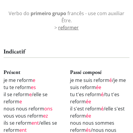
Verbo do
primeiro grupo
francês - use com auxiliar
Être.
>
reformer
Indicatif
Présent
Passé composé
je me reform
e
je me suis reform
é
/je me
tu te reform
es
suis reform
ée
il se reform
e
/elle se
tu t'es reform
é
/tu t'es
reform
e
reform
ée
nous nous reform
ons
il s'est reform
é
/elle s'est
vous vous reform
ez
reform
ée
ils se reform
ent
/elles se
nous nous sommes
reform
ent
reform
és
/nous nous