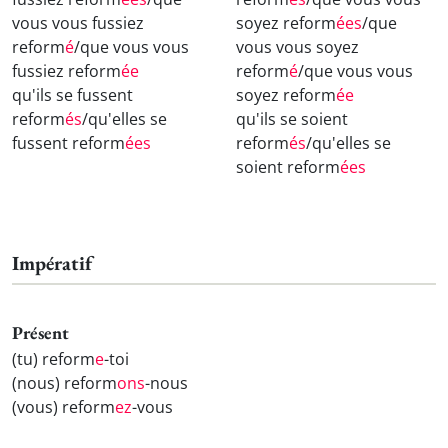
vous vous fussiez
soyez reform
ées
/que
reform
é
/que vous vous
vous vous soyez
fussiez reform
ée
reform
é
/que vous vous
qu'ils se fussent
soyez reform
ée
reform
és
/qu'elles se
qu'ils se soient
fussent reform
ées
reform
és
/qu'elles se
soient reform
ées
Impératif
Présent
(tu) reform
e
-toi
(nous) reform
ons
-nous
(vous) reform
ez
-vous