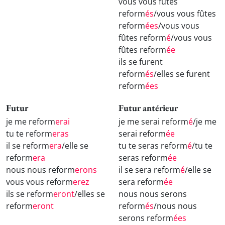
vous vous fûtes
reform
és
/vous vous fûtes
reform
ées
/vous vous
fûtes reform
é
/vous vous
fûtes reform
ée
ils se furent
reform
és
/elles se furent
reform
ées
Futur
Futur antérieur
je me reform
erai
je me serai reform
é
/je me
tu te reform
eras
serai reform
ée
il se reform
era
/elle se
tu te seras reform
é
/tu te
reform
era
seras reform
ée
nous nous reform
erons
il se sera reform
é
/elle se
vous vous reform
erez
sera reform
ée
ils se reform
eront
/elles se
nous nous serons
reform
eront
reform
és
/nous nous
serons reform
ées