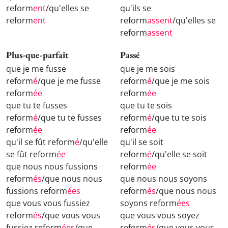
reform
ent
/qu'elles se
qu'ils se
reform
ent
reform
assent
/qu'elles se
reform
assent
Plus-que-parfait
Passé
que je me fusse
que je me sois
reform
é
/que je me fusse
reform
é
/que je me sois
reform
ée
reform
ée
que tu te fusses
que tu te sois
reform
é
/que tu te fusses
reform
é
/que tu te sois
reform
ée
reform
ée
qu'il se fût reform
é
/qu'elle
qu'il se soit
se fût reform
ée
reform
é
/qu'elle se soit
que nous nous fussions
reform
ée
reform
és
/que nous nous
que nous nous soyons
fussions reform
ées
reform
és
/que nous nous
que vous vous fussiez
soyons reform
ées
reform
és
/que vous vous
que vous vous soyez
fussiez reform
ées
/que
reform
és
/que vous vous