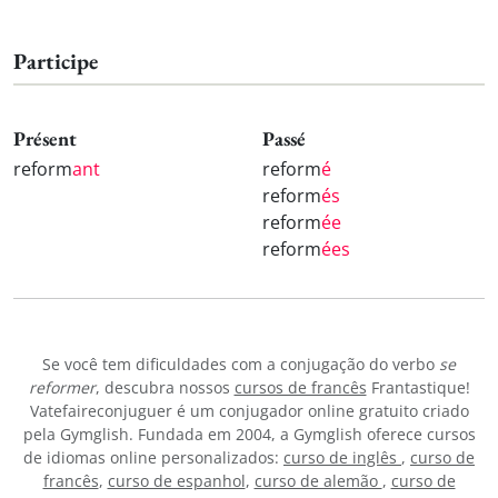
Participe
Présent
Passé
reform
ant
reform
é
reform
és
reform
ée
reform
ées
Se você tem dificuldades com a conjugação do verbo
se
reformer
, descubra nossos
cursos de francês
Frantastique!
Vatefaireconjuguer é um conjugador online gratuito criado
pela Gymglish. Fundada em 2004, a Gymglish oferece cursos
de idiomas online personalizados:
curso de inglês
,
curso de
francês
,
curso de espanhol
,
curso de alemão
,
curso de