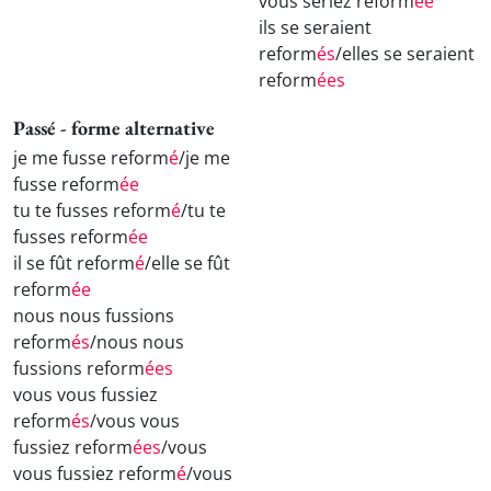
vous seriez reform
ée
ils se seraient
reform
és
/elles se seraient
reform
ées
Passé - forme alternative
je me fusse reform
é
/je me
fusse reform
ée
tu te fusses reform
é
/tu te
fusses reform
ée
il se fût reform
é
/elle se fût
reform
ée
nous nous fussions
reform
és
/nous nous
fussions reform
ées
vous vous fussiez
reform
és
/vous vous
fussiez reform
ées
/vous
vous fussiez reform
é
/vous