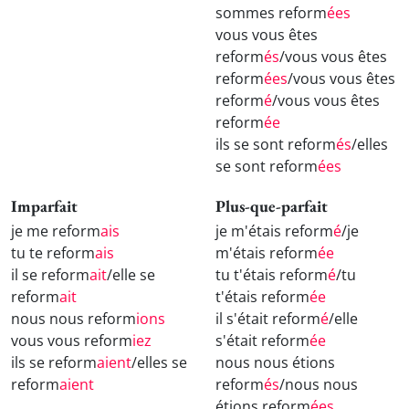
sommes reform
ées
vous vous êtes
reform
és
/vous vous êtes
reform
ées
/vous vous êtes
reform
é
/vous vous êtes
reform
ée
ils se sont reform
és
/elles
se sont reform
ées
Imparfait
Plus-que-parfait
je me reform
ais
je m'étais reform
é
/je
tu te reform
ais
m'étais reform
ée
il se reform
ait
/elle se
tu t'étais reform
é
/tu
reform
ait
t'étais reform
ée
nous nous reform
ions
il s'était reform
é
/elle
vous vous reform
iez
s'était reform
ée
ils se reform
aient
/elles se
nous nous étions
reform
aient
reform
és
/nous nous
étions reform
ées