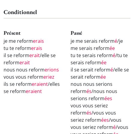
Conditionnel
Présent
Passé
je me reform
erais
je me serais reform
é
/je
tu te reform
erais
me serais reform
ée
il se reform
erait
/elle se
tu te serais reform
é
/tu te
reform
erait
serais reform
ée
nous nous reform
erions
il se serait reform
é
/elle se
vous vous reform
eriez
serait reform
ée
ils se reform
eraient
/elles
nous nous serions
se reform
eraient
reform
és
/nous nous
serions reform
ées
vous vous seriez
reform
és
/vous vous
seriez reform
ées
/vous
vous seriez reform
é
/vous