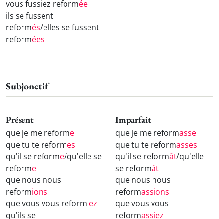
vous fussiez reform
ée
ils se fussent
reform
és
/elles se fussent
reform
ées
Subjonctif
Présent
Imparfait
que je me reform
e
que je me reform
asse
que tu te reform
es
que tu te reform
asses
qu'il se reform
e
/qu'elle se
qu'il se reform
ât
/qu'elle
reform
e
se reform
ât
que nous nous
que nous nous
reform
ions
reform
assions
que vous vous reform
iez
que vous vous
qu'ils se
reform
assiez