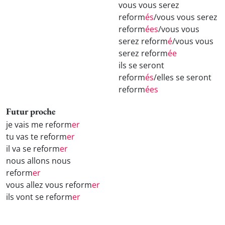
vous vous serez
reform
és
/vous vous serez
reform
ées
/vous vous
serez reform
é
/vous vous
serez reform
ée
ils se seront
reform
és
/elles se seront
reform
ées
Futur proche
je vais me reform
er
tu vas te reform
er
il va se reform
er
nous allons nous
reform
er
vous allez vous reform
er
ils vont se reform
er