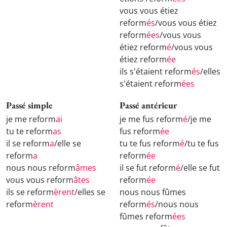
vous vous étiez
reform
és
/vous vous étiez
reform
ées
/vous vous
étiez reform
é
/vous vous
étiez reform
ée
ils s'étaient reform
és
/elles
s'étaient reform
ées
Passé simple
Passé antérieur
je me reform
ai
je me fus reform
é
/je me
tu te reform
as
fus reform
ée
il se reform
a
/elle se
tu te fus reform
é
/tu te fus
reform
a
reform
ée
nous nous reform
âmes
il se fut reform
é
/elle se fut
vous vous reform
âtes
reform
ée
ils se reform
èrent
/elles se
nous nous fûmes
reform
èrent
reform
és
/nous nous
fûmes reform
ées