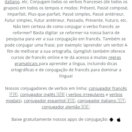
italiano
, etc. Conjugam todos os verbos franceses (de todos os
grupos) em todos os tempos e modos: Présent, Passé composé,
Imparfait, Plus-que-parfait, Passé simples, Passé antérieur,
Futur simples, Futur antérieur, Passado, Presente, Futuro, etc.
Não tem certeza de como conjugar o verbo francês
se
reformer
? Basta digitar
se reformer
na nossa barra de
pesquisa para ver a sua conjugação em francês. Também se
pode conjugar uma frase, por exemplo 'aprender um verbo! A
fim de melhorar a sua ortografia, Gymglish também oferece
cursos de francês online e te dá acesso à muitas
regras
gramaticais
para aprender a língua, incluindo dicas
ortográficas e de conjugação de francês para dominar a
língua!
Nossos conjugadores de verbos em linha:
conjugador francês
🇫🇷
,
conjugador inglês 🇬🇧
(
verbos irregulares
e
verbos
modais
),
conjugador espanhol 🇪🇸
,
conjugador italiano 🇮🇹
,
conjugador alemão 🇩🇪
.
Baixe gratuitamente nossos apps de conjugação: