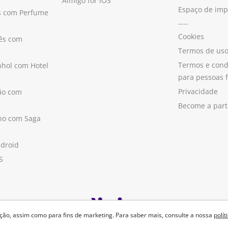
Aimigo for iOS
Espaço de im
s com Perfume
----
Cookies
ês com
Termos de us
Termos e cond
hol com Hotel
para pessoas f
Privacidade
ão com
Become a part
ano com Saga
ndroid
S
ão, assim como para fins de marketing. Para saber mais, consulte a nossa
polít