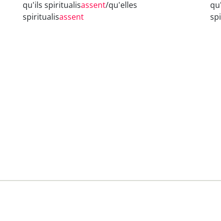
qu'ils spiritualis
assent
/qu'elles
qu'
spiritualis
assent
spi