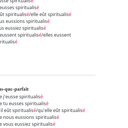
usse spiritualis
é
eusses spiritualis
é
eût spiritualis
é
/elle eût spiritualis
é
us eussions spiritualis
é
s eussiez spiritualis
é
 eussent spiritualis
é
/elles eussent
ritualis
é
us-que-parfait
 j'eusse spiritualis
é
 tu eusses spiritualis
é
il eût spiritualis
é
/qu'elle eût spiritualis
é
e nous eussions spiritualis
é
e vous eussiez spiritualis
é