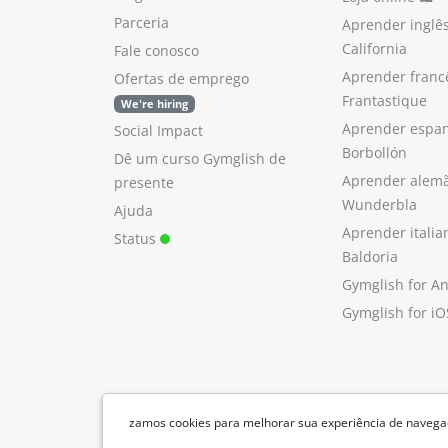
Parceria
Aprender inglê
California
Fale conosco
Aprender franc
Ofertas de emprego
Frantastique
We're hiring
Aprender espan
Social Impact
Borbollón
Dê um curso Gymglish de
Aprender alem
presente
Wunderbla
Ajuda
Aprender itali
Status
Baldoria
Gymglish for A
Gymglish for iO
zamos cookies para melhorar sua experiência de navegaç