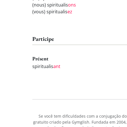
(nous) spiritualis
ons
(vous) spiritualis
ez
Participe
Présent
spiritualis
ant
Se você tem dificuldades com a conjugação d
gratuito criado pela Gymglish. Fundada em 2004,