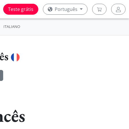
Teste grátis
Português
ITALIANO
cês
ncês