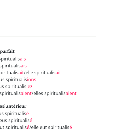
parfait
spiritualis
ais
spiritualis
ais
spiritualis
ait
/elle spiritualis
ait
s spiritualis
ions
s spiritualis
iez
 spiritualis
aient
/elles spiritualis
aient
ssé antérieur
us spiritualis
é
eus spiritualis
é
eut spiritualis
é
/elle eut spiritualis
é