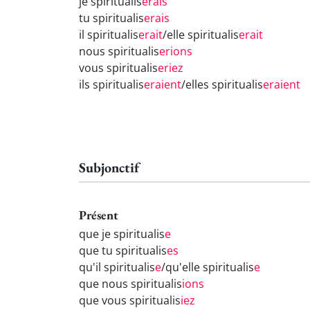
je spiritualis
erais
tu spiritualis
erais
il spiritualis
erait
/elle spiritualis
erait
nous spiritualis
erions
vous spiritualis
eriez
ils spiritualis
eraient
/elles spiritualis
eraient
Subjonctif
Présent
que je spiritualis
e
que tu spiritualis
es
qu'il spiritualis
e
/qu'elle spiritualis
e
que nous spiritualis
ions
que vous spiritualis
iez