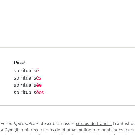
Passé
spiritualis
é
spiritualis
és
spiritualis
ée
spiritualis
ées
o verbo
Spiritualiser
, descubra nossos
cursos de francês
Frantastiq
 a Gymglish oferece cursos de idiomas online personalizados:
curs