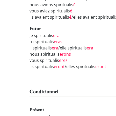
nous avions spiritualis
é
vous aviez spiritualis
é
ils avaient spiritualis
é
/elles avaient spirituali
Futur
je spiritualis
erai
tu spiritualis
eras
il spiritualis
era
/elle spiritualis
era
nous spiritualis
erons
vous spiritualis
erez
ils spiritualis
eront
/elles spiritualis
eront
Conditionnel
Présent