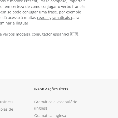
mpos e modos: Présent, Passé composé, Imparfait,
Não tem certeza de como conjugar o verbo francês
bém se pode conjugar uma frase, por exemplo
te dá acesso à muitas
regras gramaticais
para
ominar a língua!
e
verbos modais
),
conjugador espanhol 🇪🇸
,
INFORMAÇÕES ÚTEIS
Business
Gramática e vocabulário
(inglês)
colas de
Gramática Inglesa