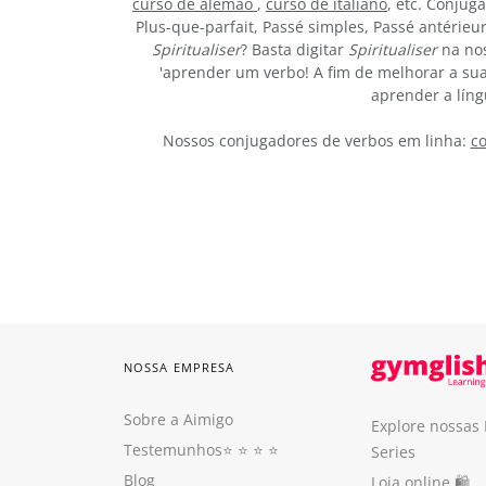
curso de alemão
,
curso de italiano
, etc. Conjug
Plus-que-parfait, Passé simples, Passé antérieu
Spiritualiser
? Basta digitar
Spiritualiser
na nos
'aprender um verbo! A fim de melhorar a sua
aprender a líng
Nossos conjugadores de verbos em linha:
co
NOSSA EMPRESA
Sobre a Aimigo
Explore nossas
Testemunhos
⭐️ ⭐️ ⭐️ ⭐️
Series
Blog
Loja online 🛍