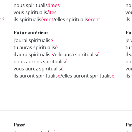
nous spiritualis
âmes
no
vous spiritualis
âtes
vou
s
é
ils spiritualis
èrent
/elles spiritualis
èrent
ils
Futur antérieur
Fu
j'aurai spiritualis
é
je 
tu auras spiritualis
é
tu 
il aura spiritualis
é
/elle aura spiritualis
é
il 
nous aurons spiritualis
é
nou
vous aurez spiritualis
é
vou
ils auront spiritualis
é
/elles auront spiritualis
é
ils
Passé
Pa