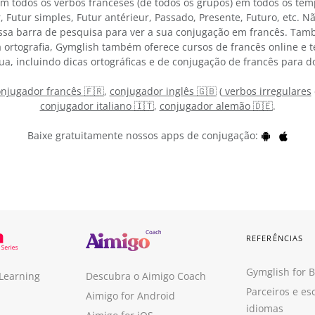
am todos os verbos franceses (de todos os grupos) em todos os te
r, Futur simples, Futur antérieur, Passado, Presente, Futuro, etc. 
sa barra de pesquisa para ver a sua conjugação em francês. Tam
 ortografia, Gymglish também oferece cursos de francês online e 
ua, incluindo dicas ortográficas e de conjugação de francês para d
njugador francês 🇫🇷
,
conjugador inglês 🇬🇧
(
verbos irregulares
conjugador italiano 🇮🇹
,
conjugador alemão 🇩🇪
.
Baixe gratuitamente nossos apps de conjugação:
REFERÊNCIAS
Gymglish for 
 Learning
Descubra o Aimigo Coach
Parceiros e es
Aimigo for Android
idiomas