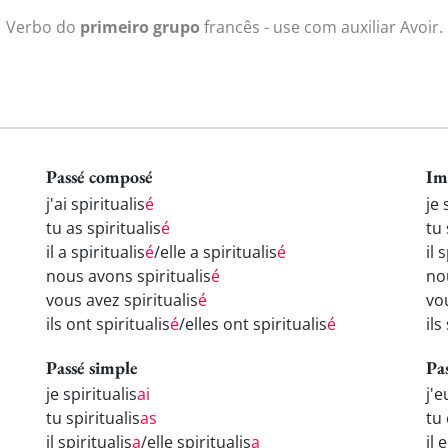
Verbo do
primeiro grupo
francês - use com auxiliar Avoir.
Passé composé
Im
j'ai spiritualis
é
je 
tu as spiritualis
é
tu 
il a spiritualis
é
/elle a spiritualis
é
il 
nous avons spiritualis
é
nou
vous avez spiritualis
é
vou
ils ont spiritualis
é
/elles ont spiritualis
é
ils
Passé simple
Pa
je spiritualis
ai
j'e
tu spiritualis
as
tu 
il spiritualis
a
/elle spiritualis
a
il 