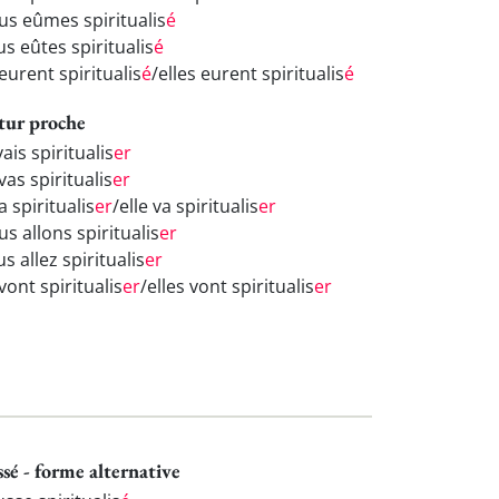
us eûmes spiritualis
é
s eûtes spiritualis
é
 eurent spiritualis
é
/elles eurent spiritualis
é
tur proche
vais spiritualis
er
vas spiritualis
er
va spiritualis
er
/elle va spiritualis
er
s allons spiritualis
er
s allez spiritualis
er
 vont spiritualis
er
/elles vont spiritualis
er
ssé - forme alternative