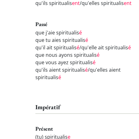
qu'ils spiritualis
ent
/qu'elles spiritualis
ent
Passé
que j'aie spiritualis
é
que tu aies spiritualis
é
qu'il ait spiritualis
é
/qu'elle ait spiritualis
é
que nous ayons spiritualis
é
que vous ayez spiritualis
é
qu'ils aient spiritualis
é
/qu'elles aient
spiritualis
é
Impératif
Présent
(tu) spiritualis
e