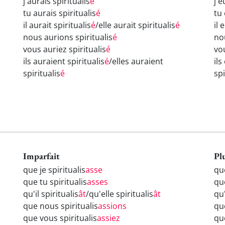
j'aurais spiritualis
é
j'e
tu aurais spiritualis
é
tu 
il aurait spiritualis
é
/elle aurait spiritualis
é
il 
nous aurions spiritualis
é
no
vous auriez spiritualis
é
vou
ils auraient spiritualis
é
/elles auraient
ils
spiritualis
é
spi
Imparfait
Pl
que je spiritualis
asse
que
que tu spiritualis
asses
que
qu'il spiritualis
ât
/qu'elle spiritualis
ât
qu'
que nous spiritualis
assions
qu
que vous spiritualis
assiez
qu