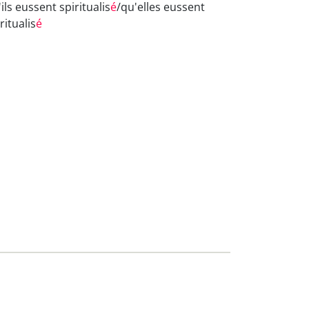
ils eussent spiritualis
é
/qu'elles eussent
ritualis
é