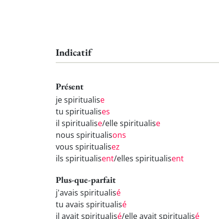
Indicatif
Présent
je spiritualis
e
tu spiritualis
es
il spiritualis
e
/elle spiritualis
e
nous spiritualis
ons
vous spiritualis
ez
ils spiritualis
ent
/elles spiritualis
ent
Plus-que-parfait
j'avais spiritualis
é
tu avais spiritualis
é
il avait spiritualis
é
/elle avait spiritualis
é