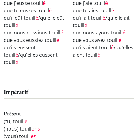
que j'eusse touill
é
que j'aie touill
é
que tu eusses touill
é
que tu aies touill
é
qu'il eût touill
é
/qu'elle eût
qu'il ait touill
é
/qu'elle ait
touill
é
touill
é
que nous eussions touill
é
que nous ayons touill
é
que vous eussiez touill
é
que vous ayez touill
é
qu'ils eussent
qu'ils aient touill
é
/qu'elles
touill
é
/qu'elles eussent
aient touill
é
touill
é
Impératif
Présent
(tu) touill
e
(nous) touill
ons
(vous) touill
ez