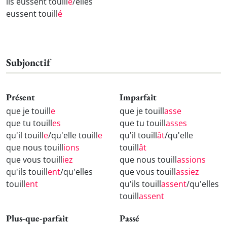
ils eussent touill
é
/elles
eussent touill
é
Subjonctif
Présent
Imparfait
que je touill
e
que je touill
asse
que tu touill
es
que tu touill
asses
qu'il touill
e
/qu'elle touill
e
qu'il touill
ât
/qu'elle
que nous touill
ions
touill
ât
que vous touill
iez
que nous touill
assions
qu'ils touill
ent
/qu'elles
que vous touill
assiez
touill
ent
qu'ils touill
assent
/qu'elles
touill
assent
Plus-que-parfait
Passé