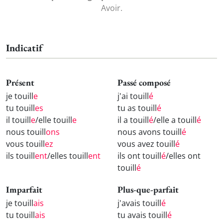
Avoir.
Indicatif
Présent
Passé composé
je touill
e
j'ai touill
é
tu touill
es
tu as touill
é
il touill
e
/elle touill
e
il a touill
é
/elle a touill
é
nous touill
ons
nous avons touill
é
vous touill
ez
vous avez touill
é
ils touill
ent
/elles touill
ent
ils ont touill
é
/elles ont
touill
é
Imparfait
Plus-que-parfait
je touill
ais
j'avais touill
é
tu touill
ais
tu avais touill
é