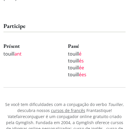
Participe
Présent
Passé
touill
ant
touill
é
touill
és
touill
ée
touill
ées
Se você tem dificuldades com a conjugação do verbo
Touiller
,
descubra nossos
cursos de francês
Frantastique!
Vatefaireconjuguer é um conjugador online gratuito criado
pela Gymglish. Fundada em 2004, a Gymglish oferece cursos
de idiomas online personalizados:
curso de inglês
,
curso de