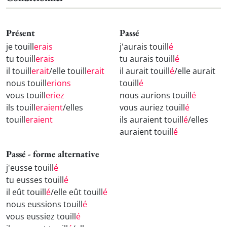
Présent
Passé
je touill
erais
j'aurais touill
é
tu touill
erais
tu aurais touill
é
il touill
erait
/elle touill
erait
il aurait touill
é
/elle aurait
nous touill
erions
touill
é
vous touill
eriez
nous aurions touill
é
ils touill
eraient
/elles
vous auriez touill
é
touill
eraient
ils auraient touill
é
/elles
auraient touill
é
Passé - forme alternative
j'eusse touill
é
tu eusses touill
é
il eût touill
é
/elle eût touill
é
nous eussions touill
é
vous eussiez touill
é