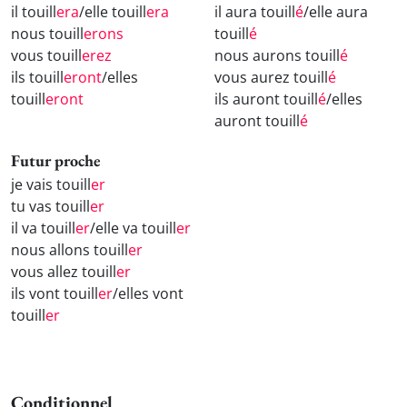
il touill
era
/elle touill
era
il aura touill
é
/elle aura
nous touill
erons
touill
é
vous touill
erez
nous aurons touill
é
ils touill
eront
/elles
vous aurez touill
é
touill
eront
ils auront touill
é
/elles
auront touill
é
Futur proche
je vais touill
er
tu vas touill
er
il va touill
er
/elle va touill
er
nous allons touill
er
vous allez touill
er
ils vont touill
er
/elles vont
touill
er
Conditionnel