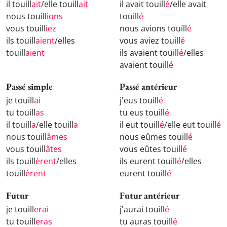
il touill
ait
/elle touill
ait
il avait touill
é
/elle avait
nous touill
ions
touill
é
vous touill
iez
nous avions touill
é
ils touill
aient
/elles
vous aviez touill
é
touill
aient
ils avaient touill
é
/elles
avaient touill
é
Passé simple
Passé antérieur
je touill
ai
j'eus touill
é
tu touill
as
tu eus touill
é
il touill
a
/elle touill
a
il eut touill
é
/elle eut touill
é
nous touill
âmes
nous eûmes touill
é
vous touill
âtes
vous eûtes touill
é
ils touill
èrent
/elles
ils eurent touill
é
/elles
touill
èrent
eurent touill
é
Futur
Futur antérieur
je touill
erai
j'aurai touill
é
tu touill
eras
tu auras touill
é