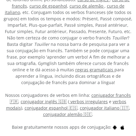
francês
,
curso de espanhol
,
curso de alemão
,
curso de
italiano
, etc. Conjugam todos os verbos franceses (de todos os
grupos) em todos os tempos e modos: Présent, Passé composé,
Imparfait, Plus-que-parfait, Passé simples, Passé antérieur,
Futur simples, Futur antérieur, Passado, Presente, Futuro, etc.
Não tem certeza de como conjugar o verbo francês
Touiller
?
Basta digitar
Touiller
na nossa barra de pesquisa para ver a
sua conjugação em francês. Também se pode conjugar uma
frase, por exemplo 'aprender um verbo! A fim de melhorar a
sua ortografia, Gymglish também oferece cursos de francês
online e te dá acesso à muitas
regras gramaticais
para
aprender a língua, incluindo dicas ortográficas e de
conjugação de francês para dominar a língua!
Nossos conjugadores de verbos em linha:
conjugador francês
🇫🇷
,
conjugador inglês 🇬🇧
(
verbos irregulares
e
verbos
modais
),
conjugador espanhol 🇪🇸
,
conjugador italiano 🇮🇹
,
conjugador alemão 🇩🇪
.
Baixe gratuitamente nossos apps de conjugação: