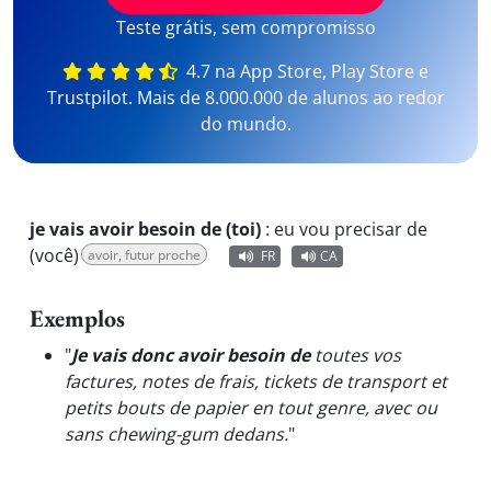
Teste grátis, sem compromisso
4.7 na App Store, Play Store e
Trustpilot. Mais de 8.000.000 de alunos ao redor
do mundo.
je vais avoir besoin de (toi)
:
eu vou precisar de
(você)
avoir, futur proche
FR
CA
Exemplos
"
Je vais donc avoir besoin de
toutes vos
factures, notes de frais, tickets de transport et
petits bouts de papier en tout genre, avec ou
sans chewing-gum dedans.
"