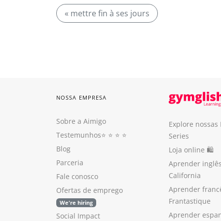
« mettre fin à ses jours
NOSSA EMPRESA
Sobre a Aimigo
Explore nossas
Testemunhos
⭐️ ⭐️ ⭐️ ⭐️
Series
Blog
Loja online 🛍
Parceria
Aprender inglê
California
Fale conosco
Aprender franc
Ofertas de emprego
Frantastique
We're hiring
Aprender espan
Social Impact