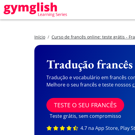
Início
Curso de francês online: teste grátis - Fr
Tradução francês
Tradução e vocabulário em francês co
Melhore o seu francês e teste nossos
c
TESTE O SEU FRANCÊS
Teste grátis, sem compromisso
4.7 na App Store, Play S