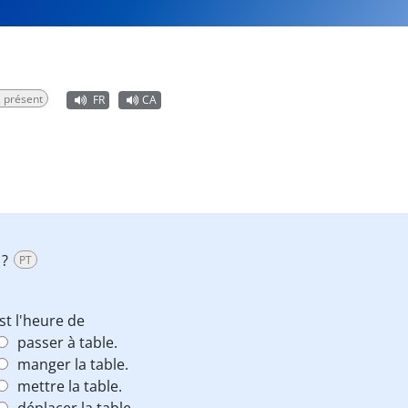
, présent
FR
CA
 ?
PT
st l'heure de
passer à table.
manger la table.
mettre la table.