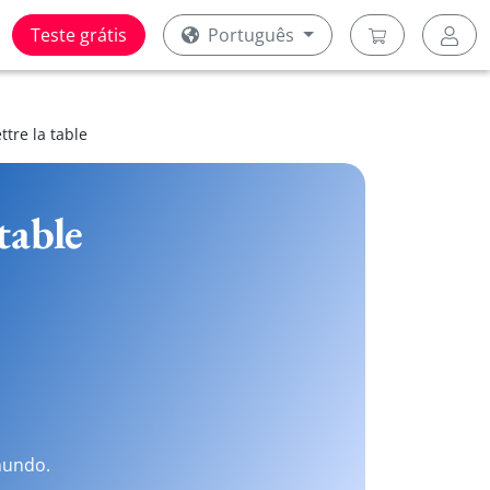
Teste grátis
Português
ttre la table
table
mundo.