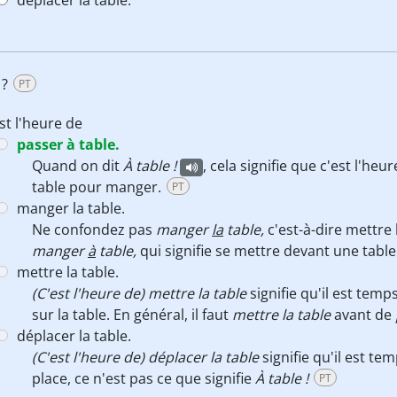
déplacer la table.
 ?
PT
st l'heure de
passer à table.
Quand on dit
À table !
, cela signifie que c'est l'heu
table pour manger.
PT
manger la table.
Ne confondez pas
manger
la
table,
c'est-à-dire mettre 
manger
à
table,
qui signifie se mettre devant une tabl
mettre la table.
(C'est l'heure de) mettre la table
signifie qu'il est temp
sur la table. En général, il faut
mettre la table
avant de
déplacer la table.
(C'est l'heure de) déplacer la table
signifie qu'il est te
place, ce n'est pas ce que signifie
À table !
PT