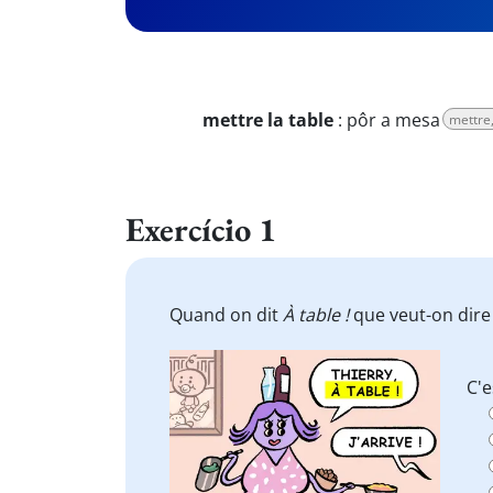
mettre la table
:
pôr a mesa
mettre
Exercício 1
Quand on dit
À table !
que veut-on dire
C'e