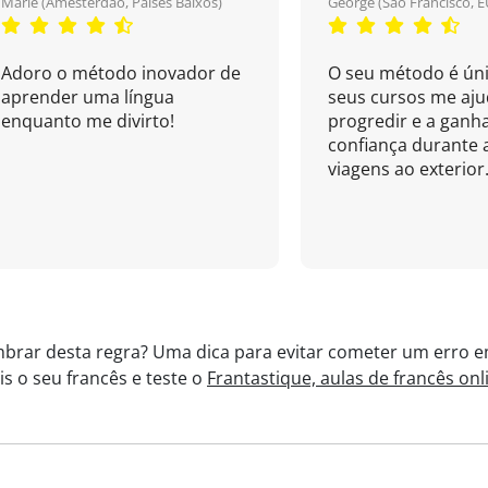
Marie (Amesterdão, Países Baixos)
George (São Francisco, E
Adoro o método inovador de
O seu método é úni
aprender uma língua
seus cursos me aj
enquanto me divirto!
progredir e a ganh
confiança durante 
viagens ao exterior.
brar desta regra? Uma dica para evitar cometer um erro em
s o seu francês e teste o
Frantastique, aulas de francês onl