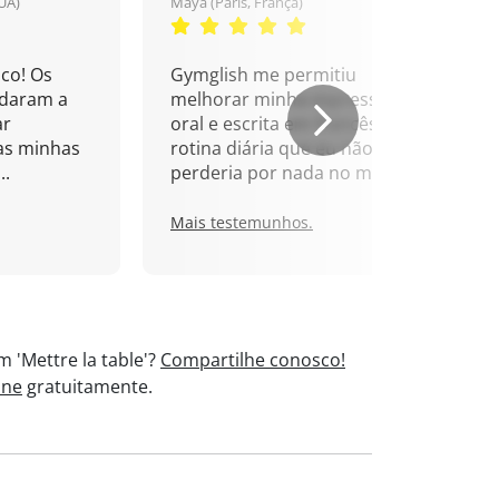
UA)
Maya (Paris, França)
co! Os
Gymglish me permitiu
udaram a
melhorar minha expressão
ar
oral e escrita em francês. Uma
as minhas
rotina diária que eu não
..
perderia por nada no mundo!
Mais testemunhos.
 'Mettre la table'?
Compartilhe conosco!
ine
gratuitamente.