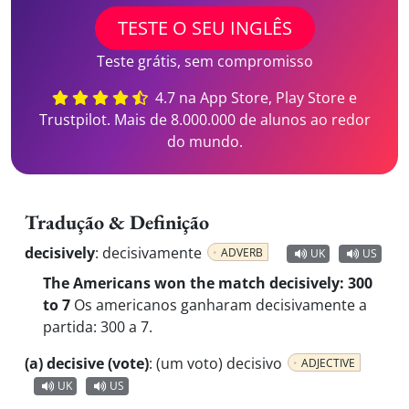
TESTE O SEU INGLÊS
Teste grátis, sem compromisso
4.7 na App Store, Play Store e
Trustpilot. Mais de 8.000.000 de alunos ao redor
do mundo.
Tradução & Definição
decisively
:
decisivamente
ADVERB
UK
US
The Americans won the match decisively: 300
to 7
Os americanos ganharam decisivamente a
partida: 300 a 7.
(a) decisive (vote)
:
(um voto) decisivo
ADJECTIVE
UK
US