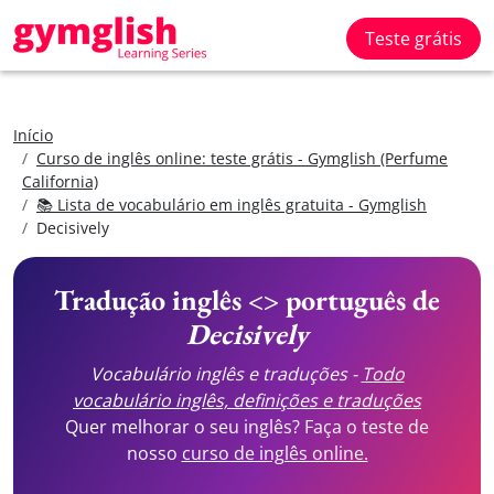
Teste grátis
Início
Curso de inglês online: teste grátis - Gymglish (Perfume
California)
📚 Lista de vocabulário em inglês gratuita - Gymglish
Decisively
Tradução inglês <> português de
Decisively
Vocabulário inglês e traduções -
Todo
vocabulário inglês, definições e traduções
Quer melhorar o seu inglês? Faça o teste de
nosso
curso de inglês online.