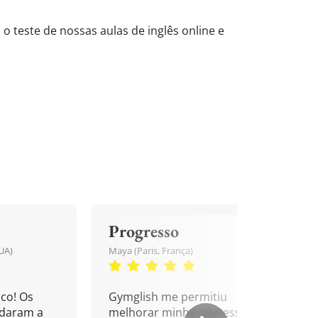
o teste de nossas aulas de inglês online e
Progresso
UA)
Maya (Paris, França)
co! Os
Gymglish me permitiu
udaram a
melhorar minha expressão