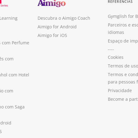
REFERÊNCIAS
Gymglish for 
 Learning
Descubra o Aimigo Coach
Parceiros e es
Aimigo for Android
idiomas
Aimigo for iOS
Espaço de im
s com Perfume
----
Cookies
ês com
Termos de us
Termos e cond
hol com Hotel
para pessoas f
Privacidade
ão com
Become a part
ano com Saga
ndroid
S