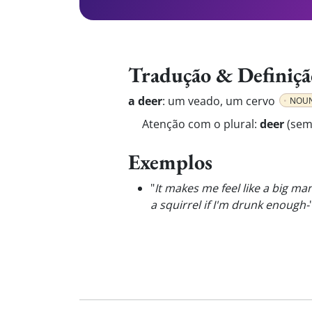
Tradução & Definiçã
a deer
:
um veado, um cervo
NOU
Atenção com o plural:
deer
(sem 
Exemplos
"
It makes me feel like a big ma
a squirrel if I'm drunk enough-