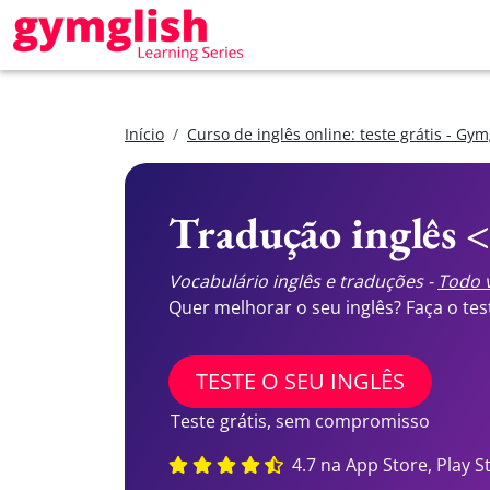
Início
Curso de inglês online: teste grátis - Gym
Tradução inglês 
Vocabulário inglês e traduções -
Todo v
Quer melhorar o seu inglês? Faça o te
TESTE O SEU INGLÊS
Teste grátis, sem compromisso
4.7 na App Store, Play S