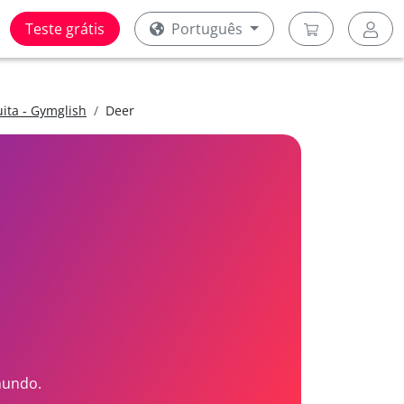
Teste grátis
Português
uita - Gymglish
Deer
mundo.