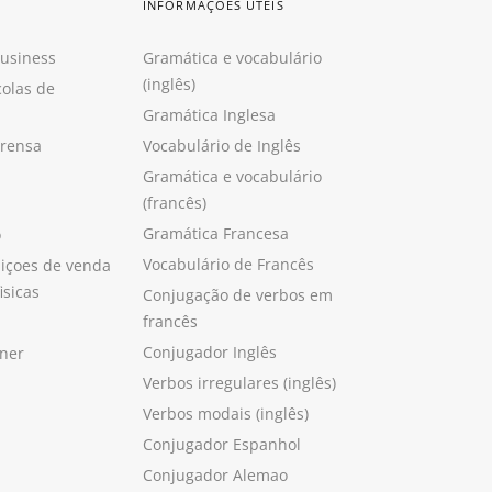
INFORMAÇÕES ÚTEIS
Business
Gramática e vocabulário
(inglês)
colas de
Gramática Inglesa
prensa
Vocabulário de Inglês
Gramática e vocabulário
(francês)
Gramática Francesa
o
Vocabulário de Francês
içoes de venda
isicas
Conjugação de verbos em
francês
Conjugador Inglês
ner
Verbos irregulares (inglês)
Verbos modais (inglês)
Conjugador Espanhol
Conjugador Alemao