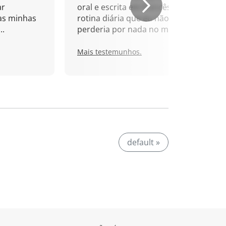
ar
oral e escrita em francês. Uma
as minhas
rotina diária que eu não
..
perderia por nada no mundo!
Mais testemunhos.
default »