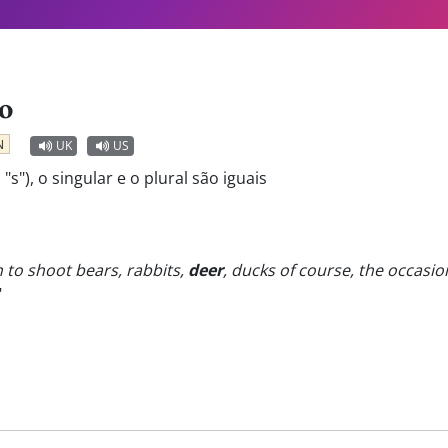
o
N
UK
US
"s"), o singular e o plural são iguais
n to shoot bears, rabbits,
deer
, ducks of course, the occasiona
"