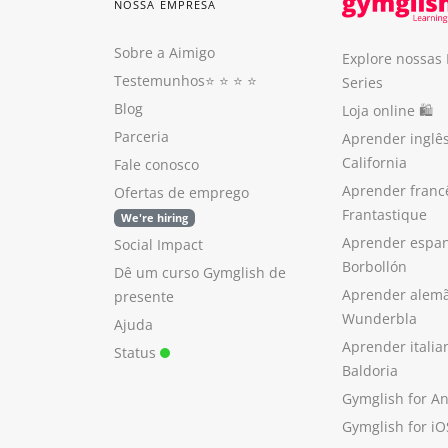
NOSSA EMPRESA
Sobre a Aimigo
Explore nossas
Testemunhos
⭐️ ⭐️ ⭐️ ⭐️
Series
Blog
Loja online 🛍
Parceria
Aprender inglê
California
Fale conosco
Aprender franc
Ofertas de emprego
Frantastique
We're hiring
Aprender espan
Social Impact
Borbollón
Dê um curso Gymglish de
Aprender alem
presente
Wunderbla
Ajuda
Aprender itali
Status
Baldoria
Gymglish for A
Gymglish for iO