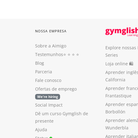
NOSSA EMPRESA
Sobre a Aimigo
Explore nossas
Testemunhos
⭐️ ⭐️ ⭐️ ⭐️
Series
Blog
Loja online 🛍
Parceria
Aprender inglê
California
Fale conosco
Aprender franc
Ofertas de emprego
Frantastique
We're hiring
Aprender espan
Social Impact
Borbollón
Dê um curso Gymglish de
Aprender alem
presente
Wunderbla
Ajuda
Aprender itali