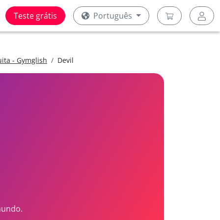
Teste grátis
Português
uita - Gymglish
Devil
mundo.