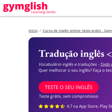
Início
Curso de inglês online: teste grátis - Gym
Tradução inglês 
Vocabulário inglês e traduções -
Todo v
Quer melhorar o seu inglês? Faça o te
TESTE O SEU INGLÊS
Teste grátis, sem compromisso
4.7 na App Store, Play S