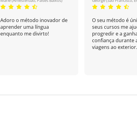
Marie (Amesterdão, Países Baixos)
George (São Francisco, E
Adoro o método inovador de
O seu método é úni
aprender uma língua
seus cursos me aj
enquanto me divirto!
progredir e a ganh
confiança durante 
viagens ao exterior.