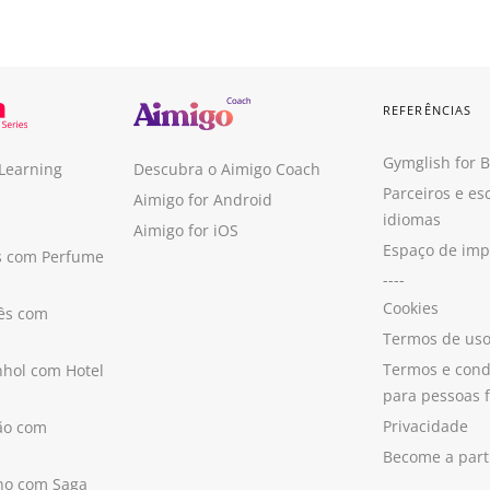
REFERÊNCIAS
Gymglish for 
 Learning
Descubra o Aimigo Coach
Parceiros e es
Aimigo for Android
idiomas
Aimigo for iOS
Espaço de im
s com Perfume
----
Cookies
ês com
Termos de us
Termos e cond
hol com Hotel
para pessoas f
Privacidade
ão com
Become a part
ano com Saga