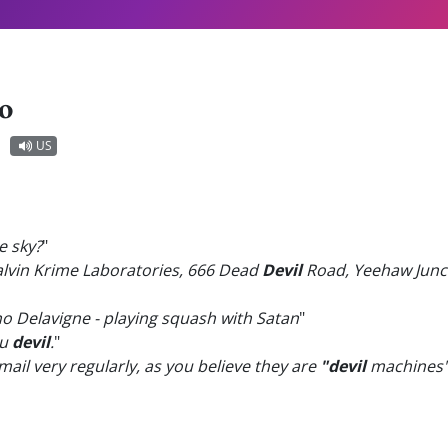
o
US
e sky?
"
Kalvin Krime Laboratories, 666 Dead
Devil
Road, Yeehaw Junct
 Delavigne - playing squash with Satan
"
ou
devil
.
"
ail very regularly, as you believe they are
"devil
machines",