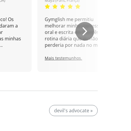
UA)
Maya (Paris, França)
co! Os
Gymglish me permitiu
udaram a
melhorar minha expressão
ar
oral e escrita em francês. Uma
as minhas
rotina diária que eu não
..
perderia por nada no mundo!
Mais testemunhos.
devil's advocate »