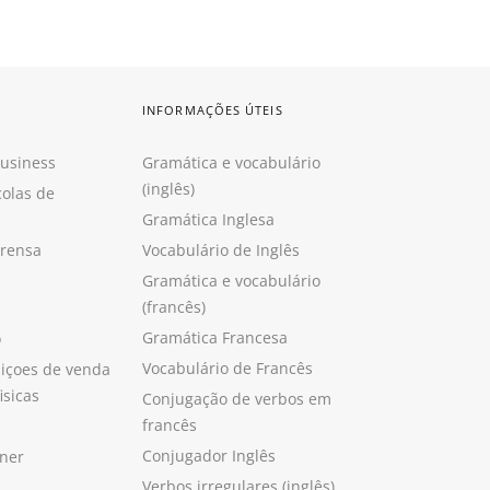
INFORMAÇÕES ÚTEIS
Business
Gramática e vocabulário
(inglês)
colas de
Gramática Inglesa
prensa
Vocabulário de Inglês
Gramática e vocabulário
(francês)
Gramática Francesa
o
Vocabulário de Francês
içoes de venda
isicas
Conjugação de verbos em
francês
Conjugador Inglês
ner
Verbos irregulares (inglês)