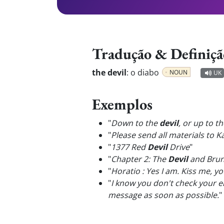
Tradução & Definiçã
the devil
:
o diabo
NOUN
UK
Exemplos
"
Down to the
devil
, or up to th
"
Please send all materials to 
"
1377 Red
Devil
Drive
"
"
Chapter 2: The
Devil
and Bruno
"
Horatio : Yes I am. Kiss me, y
"
I know you don't check your em
message as soon as possible.
"