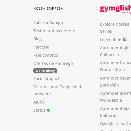
NOSSA EMPRESA
Sobre a Aimigo
Explore nossas
Testemunhos
⭐️ ⭐️ ⭐️ ⭐️
Series
Blog
Loja online 🛍
Parceria
Aprender inglê
California
Fale conosco
Aprender franc
Ofertas de emprego
Frantastique
We're hiring
Aprender espan
Social Impact
Borbollón
Dê um curso Gymglish de
Aprender alem
presente
Wunderbla
Ajuda
Aprender itali
Status
Baldoria
Gymglish for A