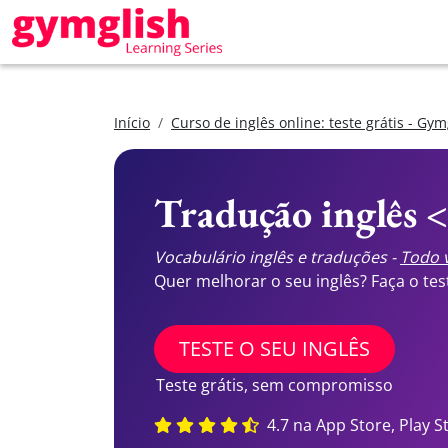
Início
Curso de inglês online: teste grátis - Gym
Tradução inglês 
Vocabulário inglês e traduções -
Todo v
Quer melhorar o seu inglês? Faça o te
TESTE O SEU INGLÊS
Teste grátis, sem compromisso
4.7 na App Store, Play S