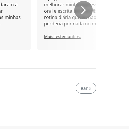
udaram a
melhorar minha expressão
ar
oral e escrita em francês. Uma
as minhas
rotina diária que eu não
..
perderia por nada no mundo!
Mais testemunhos.
ear »