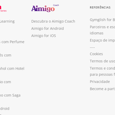
REFERÊNCIAS
Gymglish for 
 Learning
Descubra o Aimigo Coach
Parceiros e es
Aimigo for Android
idiomas
Aimigo for iOS
Espaço de im
s com Perfume
----
Cookies
ês com
Termos de us
Termos e cond
hol com Hotel
para pessoas f
Privacidade
ão com
Become a part
ano com Saga
ndroid