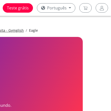
Teste grátis
Português
uita - Gymglish
Eagle
mundo.