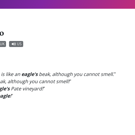
o
UK
US
 is like an
eagle's
beak, although you cannot smell.
"
ak, although you cannot smell!
"
gle's
Pate vineyard!
"
agle
!
"