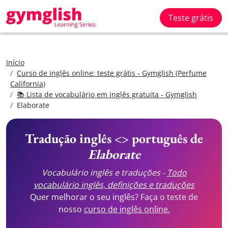
Teste grátis
Início
Curso de inglês online: teste grátis - Gymglish (Perfume
California)
📚 Lista de vocabulário em inglês gratuita - Gymglish
Elaborate
Tradução inglês <> português de
Elaborate
Vocabulário inglês e traduções -
Todo
vocabulário inglês, definições e traduções
Quer melhorar o seu inglês? Faça o teste de
nosso
curso de inglês online.