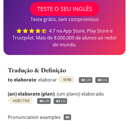
TESTE O SEU INGLÊS
Teste grátis, sem compromisso
4.7 na App Store, Play Store e
Trustpilot. Mais de 8.000.000 de alunos ao redor
do mundo.
Tradução & Definição
to elaborate
:
elaborar
VERB
UK
US
(an) elaborate (plan)
:
(um plano) elaborado
ADJECTIVE
UK
US
Pronunciation examples