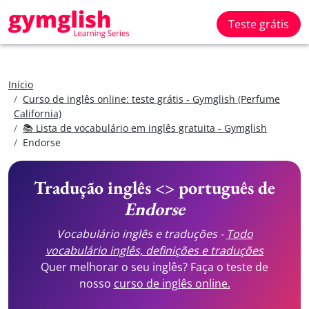
Teste grátis
Início
Curso de inglês online: teste grátis - Gymglish (Perfume
California)
📚 Lista de vocabulário em inglês gratuita - Gymglish
Endorse
Tradução inglês <> português de
Endorse
Vocabulário inglês e traduções -
Todo
vocabulário inglês, definições e traduções
Quer melhorar o seu inglês? Faça o teste de
nosso
curso de inglês online.