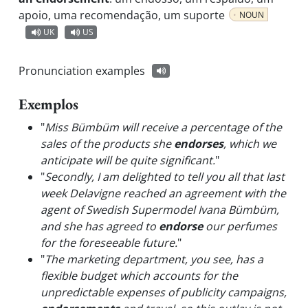
apoio, uma recomendação, um suporte
NOUN
UK
US
Pronunciation examples
Exemplos
"
Miss Bümbüm will receive a percentage of the
sales of the products she
endorses
, which we
anticipate will be quite significant.
"
"
Secondly, I am delighted to tell you all that last
week Delavigne reached an agreement with the
agent of Swedish Supermodel Ivana Bümbüm,
and she has agreed to
endorse
our perfumes
for the foreseeable future.
"
"
The marketing department, you see, has a
flexible budget which accounts for the
unpredictable expenses of publicity campaigns,