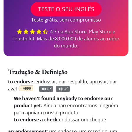
TESTE O SEU INGLÊS
Teste grátis, sem compromisso
4.7 na App Store, Play Store e
Trustpilot. Mais de 8.000.000 de alunos ao redor
do mundo.
Tradução & Definição
to endorse
:
endossar, dar respaldo, aprovar, dar
aval
VERB
UK
US
We haven't found anybody to endorse our
product yet.
Ainda não encontramos ninguém
para apoiar o nosso produto.
to endorse a check
endossar um cheque
an endorsement
:
um endosso, um respaldo, um