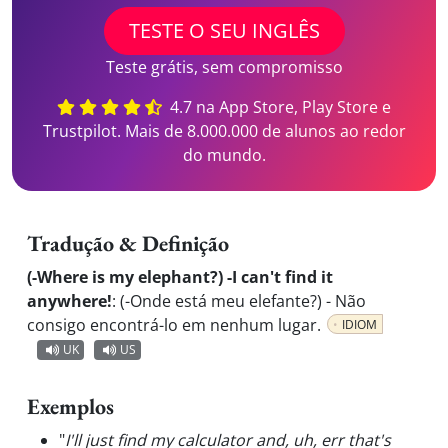
TESTE O SEU INGLÊS
Teste grátis, sem compromisso
4.7 na App Store, Play Store e
Trustpilot. Mais de 8.000.000 de alunos ao redor
do mundo.
Tradução & Definição
(-Where is my elephant?) -I can't find it
anywhere!
:
(-Onde está meu elefante?) - Não
consigo encontrá-lo em nenhum lugar.
IDIOM
UK
US
Exemplos
"
I'll just find my calculator and, uh, err that's