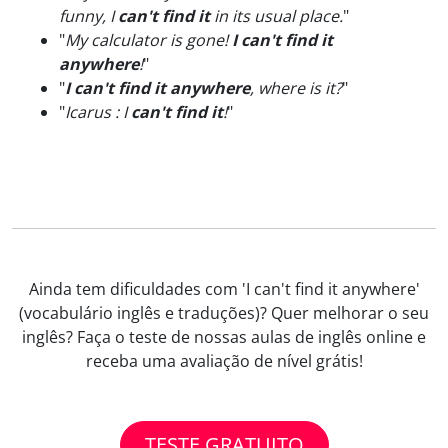
funny, I
can't find it
in its usual place.
"
"
My calculator is gone!
I can't find it
anywhere
!
"
"
I can't find it anywhere
, where is it?
"
"
Icarus : I
can't find it
!
"
Ainda tem dificuldades com 'I can't find it anywhere'
(vocabulário inglês e traduções)? Quer melhorar o seu
inglês? Faça o teste de nossas aulas de inglês online e
receba uma avaliação de nível grátis!
TESTE GRATUITO