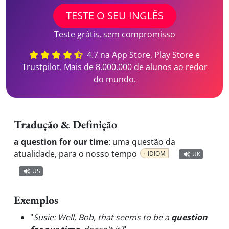
TESTE O SEU INGLÊS
Teste grátis, sem compromisso
4.7 na App Store, Play Store e
Trustpilot. Mais de 8.000.000 de alunos ao redor
do mundo.
Tradução & Definição
a question for our time
:
uma questão da
atualidade, para o nosso tempo
IDIOM
UK
US
Exemplos
"
Susie: Well, Bob, that seems to be a
question