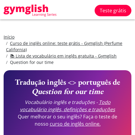
Teste grátis
Início
Curso de inglês online: teste grátis - Gymglish (Perfume
California)
📚 Lista de vocabulário em inglês gratuita - Gymglish
Question for our time
Tradução inglês <> português de
Question for our time
Vocabulário inglês e traduções -
Todo
vocabulário inglês, definições e traduções
Quer melhorar o seu inglês? Faça o teste de
nosso
curso de inglês online.