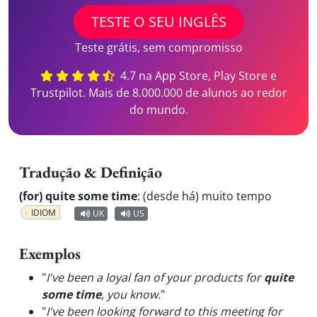
TESTE O SEU INGLÊS
Teste grátis, sem compromisso
4.7 na App Store, Play Store e
Trustpilot. Mais de 8.000.000 de alunos ao redor
do mundo.
Tradução & Definição
(for) quite some time
:
(desde há) muito tempo
IDIOM
UK
US
Exemplos
"
I've been a loyal fan of your products for
quite
some time
, you know.
"
"
I've been looking forward to this meeting for