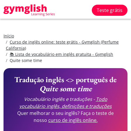
Teste grátis
Início
Curso de inglês online: teste grátis - Gymglish (Perfume
California)
📚 Lista de vocabulário em inglês gratuita - Gymglish
Quite some time
Tradução inglês <> português de
Quite some time
Vocabulário inglês e traduções -
Todo
vocabulário inglês, definições e traduções
Quer melhorar o seu inglês? Faça o teste de
nosso
curso de inglês online.