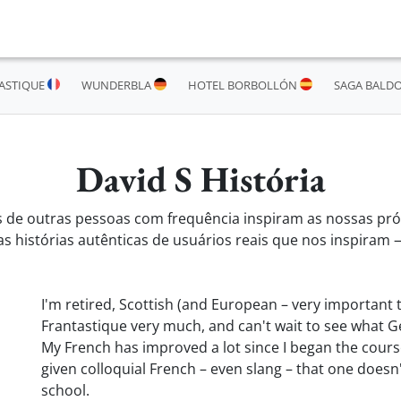
ASTIQUE
WUNDERBLA
HOTEL BORBOLLÓN
SAGA BALD
David S História
s de outras pessoas com frequência inspiram as nossas pró
s histórias autênticas de usuários reais que nos inspiram 
I'm retired, Scottish (and European – very important 
Frantastique very much, and can't wait to see what Gé
My French has improved a lot since I began the course,
given colloquial French – even slang – that one doesn't
school.