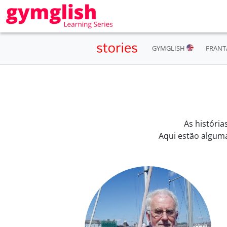
GYMGLISH
FRANT
As história
Aqui estão alguma