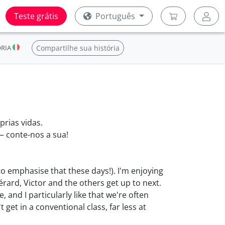
Teste grátis
Português
ORIA
Compartilhe sua história
prias vidas.
— conte-nos a sua!
to emphasise that these days!). I'm enjoying
rard, Victor and the others get up to next.
 and I particularly like that we're often
 get in a conventional class, far less at