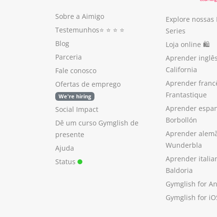
Sobre a Aimigo
Explore nossas
Testemunhos
⭐️ ⭐️ ⭐️ ⭐️
Series
Blog
Loja online 🛍
Parceria
Aprender inglê
California
Fale conosco
Aprender franc
Ofertas de emprego
Frantastique
We're hiring
Aprender espan
Social Impact
Borbollón
Dê um curso Gymglish de
Aprender alem
presente
Wunderbla
Ajuda
Aprender itali
Status
Baldoria
Gymglish for A
Gymglish for iO