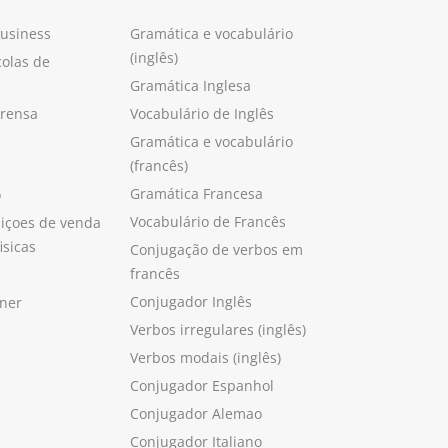
Business
Gramática e vocabulário
(inglês)
colas de
Gramática Inglesa
prensa
Vocabulário de Inglês
Gramática e vocabulário
(francês)
Gramática Francesa
o
Vocabulário de Francês
içoes de venda
isicas
Conjugação de verbos em
francês
Conjugador Inglês
ner
Verbos irregulares (inglês)
Verbos modais (inglês)
Conjugador Espanhol
Conjugador Alemao
Conjugador Italiano