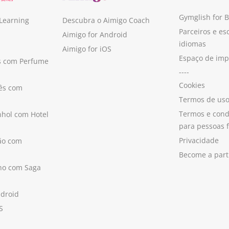
Gymglish for 
 Learning
Descubra o Aimigo Coach
Parceiros e es
Aimigo for Android
idiomas
Aimigo for iOS
Espaço de im
s com Perfume
----
Cookies
ês com
Termos de us
Termos e cond
hol com Hotel
para pessoas f
Privacidade
ão com
Become a part
ano com Saga
ndroid
S