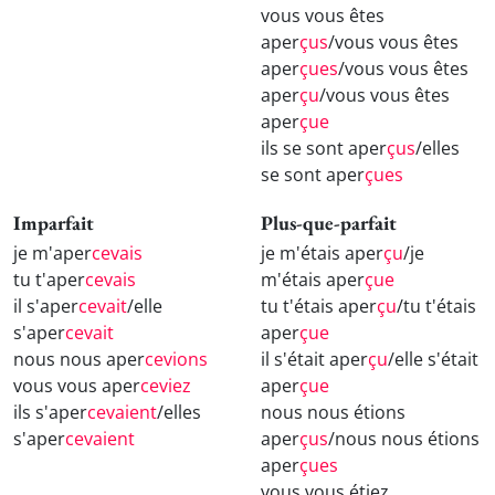
vous vous êtes
aper
çus
/vous vous êtes
aper
çues
/vous vous êtes
aper
çu
/vous vous êtes
aper
çue
ils se sont aper
çus
/elles
se sont aper
çues
Imparfait
Plus-que-parfait
je m'aper
cevais
je m'étais aper
çu
/je
tu t'aper
cevais
m'étais aper
çue
il s'aper
cevait
/elle
tu t'étais aper
çu
/tu t'étais
s'aper
cevait
aper
çue
nous nous aper
cevions
il s'était aper
çu
/elle s'était
vous vous aper
ceviez
aper
çue
ils s'aper
cevaient
/elles
nous nous étions
s'aper
cevaient
aper
çus
/nous nous étions
aper
çues
vous vous étiez