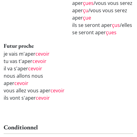
aper
çues
/vous vous serez
aper
çu
/vous vous serez
aper
çue
ils se seront aper
çus
/elles
se seront aper
çues
Futur proche
je vais m'aper
cevoir
tu vas t'aper
cevoir
il va s'aper
cevoir
nous allons nous
aper
cevoir
vous allez vous aper
cevoir
ils vont s'aper
cevoir
Conditionnel