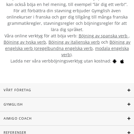
kan också böja en hel mening, till exempel ”lär dig ett verb!”.
För att förbättra din stavning erbjuder Gymglish även
onlinekurser i franska och ger dig tillgång till många franska
grammatikregler, stavningsregler och böjningsregler för att
lära dig språket.
Våra online verktyg för att böja verb:
Böjning av spanska verb
,
Böjning av tyska verb
,
Böjning av italienska verb
och
Böjning av
engelska verb
(
oregelbundna engelska verb
,
modala engelska
verb
).
Ladda ner våra verbböjningsverktyg utan kostnad:
VÅRT FÖRETAG
GYMGLISH
AIMIGO COACH
REFERENSER