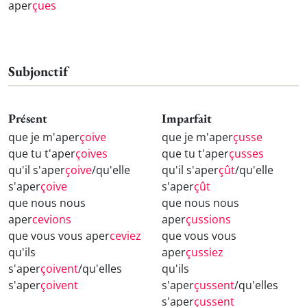
aper
çues
Subjonctif
Présent
Imparfait
que je m'aper
çoive
que je m'aper
çusse
que tu t'aper
çoives
que tu t'aper
çusses
qu'il s'aper
çoive
/qu'elle
qu'il s'aper
çût
/qu'elle
s'aper
çoive
s'aper
çût
que nous nous
que nous nous
aper
cevions
aper
çussions
que vous vous aper
ceviez
que vous vous
qu'ils
aper
çussiez
s'aper
çoivent
/qu'elles
qu'ils
s'aper
çoivent
s'aper
çussent
/qu'elles
s'aper
çussent