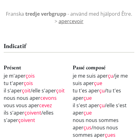
Franska
tredje verbgrupp
- använd med hjälpord Être.
>
apercevoir
Indicatif
Présent
Passé composé
je m'aper
çois
je me suis aper
çu
/je me
tu t'aper
çois
suis aper
çue
il s'aper
çoit
/elle s'aper
çoit
tu t'es aper
çu
/tu t'es
nous nous aper
cevons
aper
çue
vous vous aper
cevez
il s'est aper
çu
/elle s'est
ils s'aper
çoivent
/elles
aper
çue
s'aper
çoivent
nous nous sommes
aper
çus
/nous nous
sommes aper
çues