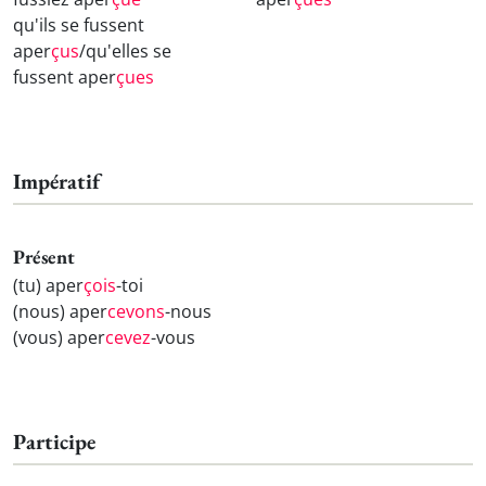
qu'ils se fussent
aper
çus
/qu'elles se
fussent aper
çues
Impératif
Présent
(tu) aper
çois
-toi
(nous) aper
cevons
-nous
(vous) aper
cevez
-vous
Participe