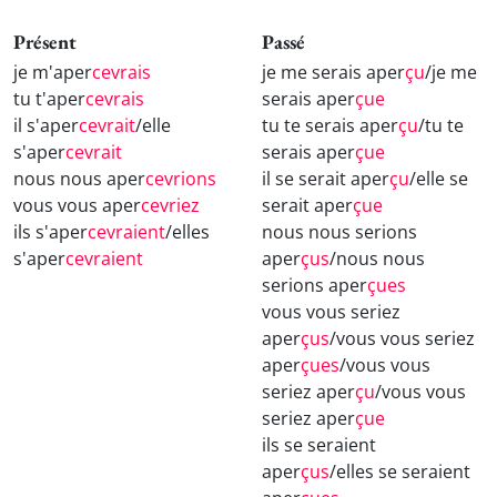
Présent
Passé
je m'aper
cevrais
je me serais aper
çu
/je me
tu t'aper
cevrais
serais aper
çue
il s'aper
cevrait
/elle
tu te serais aper
çu
/tu te
s'aper
cevrait
serais aper
çue
nous nous aper
cevrions
il se serait aper
çu
/elle se
vous vous aper
cevriez
serait aper
çue
ils s'aper
cevraient
/elles
nous nous serions
s'aper
cevraient
aper
çus
/nous nous
serions aper
çues
vous vous seriez
aper
çus
/vous vous seriez
aper
çues
/vous vous
seriez aper
çu
/vous vous
seriez aper
çue
ils se seraient
aper
çus
/elles se seraient