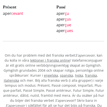
Présent
Passé
aper
cevant
aper
çu
aper
çus
aper
çue
aper
çues
Om du har problem med det franska verbet
S'apercevoir
, kan
du kolla in våra
lektioner i franska online
! Vatefaireconjuguer
är ett gratis online verbböjningsverktyg skapat av Gymglish.
Gymglish grundades 2004 och skapar roliga, personliga online
språkkurser: Kurser i
engelska
,
spanska
,
tyska
,
franska
,
italienska
och mer. Böj alla franska verb (i alla grupper) i varje
tempus och modus: Présent, Passé composé, Imparfait, Plus-
que-parfait, Passé Simple, Passé antérieur, Futur Simple, Futur
antérieur, dåtid, nutid, framtid med mera. Är du osäker på hur
du böjer det franska verbet
S'apercevoir
? Skriv bara in
S'apercevoir
i sökfältet för att se hur det böjs på franska. Du