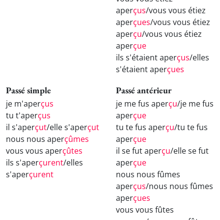
aper
çus
/vous vous étiez
aper
çues
/vous vous étiez
aper
çu
/vous vous étiez
aper
çue
ils s'étaient aper
çus
/elles
s'étaient aper
çues
Passé simple
Passé antérieur
je m'aper
çus
je me fus aper
çu
/je me fus
tu t'aper
çus
aper
çue
il s'aper
çut
/elle s'aper
çut
tu te fus aper
çu
/tu te fus
nous nous aper
çûmes
aper
çue
vous vous aper
çûtes
il se fut aper
çu
/elle se fut
ils s'aper
çurent
/elles
aper
çue
s'aper
çurent
nous nous fûmes
aper
çus
/nous nous fûmes
aper
çues
vous vous fûtes