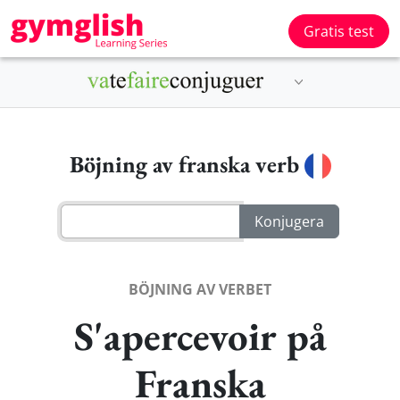
Gratis test
Böjning av franska verb
BÖJNING AV VERBET
S'apercevoir på
Franska