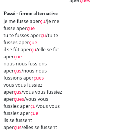
aper
çues
Passé - forme alternative
je me fusse aper
çu
/je me
fusse aper
çue
tu te fusses aper
çu
/tu te
fusses aper
çue
il se fût aper
çu
/elle se fût
aper
çue
nous nous fussions
aper
çus
/nous nous
fussions aper
çues
vous vous fussiez
aper
çus
/vous vous fussiez
aper
çues
/vous vous
fussiez aper
çu
/vous vous
fussiez aper
çue
ils se fussent
aper
çus
/elles se fussent