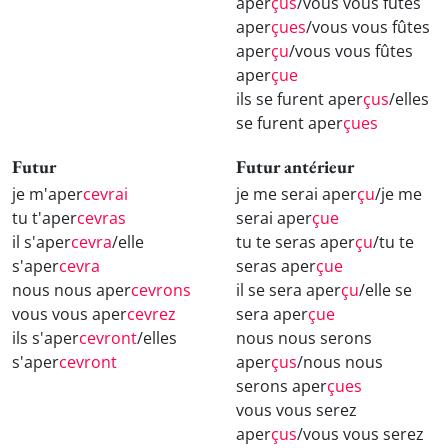
aper
çus
/vous vous fûtes
aper
çues
/vous vous fûtes
aper
çu
/vous vous fûtes
aper
çue
ils se furent aper
çus
/elles
se furent aper
çues
Futur
Futur antérieur
je m'aper
cevrai
je me serai aper
çu
/je me
tu t'aper
cevras
serai aper
çue
il s'aper
cevra
/elle
tu te seras aper
çu
/tu te
s'aper
cevra
seras aper
çue
nous nous aper
cevrons
il se sera aper
çu
/elle se
vous vous aper
cevrez
sera aper
çue
ils s'aper
cevront
/elles
nous nous serons
s'aper
cevront
aper
çus
/nous nous
serons aper
çues
vous vous serez
aper
çus
/vous vous serez