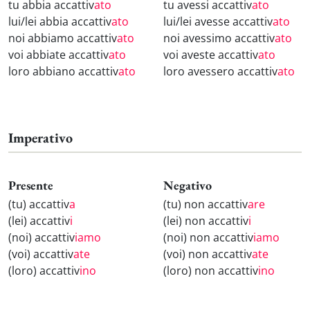
tu abbia accattiv
ato
tu avessi accattiv
ato
lui/lei abbia accattiv
ato
lui/lei avesse accattiv
ato
noi abbiamo accattiv
ato
noi avessimo accattiv
ato
voi abbiate accattiv
ato
voi aveste accattiv
ato
loro abbiano accattiv
ato
loro avessero accattiv
ato
Imperativo
Presente
Negativo
(tu) accattiv
a
(tu) non accattiv
are
(lei) accattiv
i
(lei) non accattiv
i
(noi) accattiv
iamo
(noi) non accattiv
iamo
(voi) accattiv
ate
(voi) non accattiv
ate
(loro) accattiv
ino
(loro) non accattiv
ino