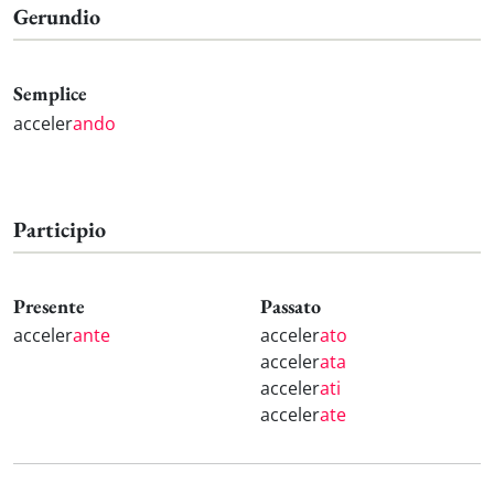
Gerundio
Semplice
acceler
ando
Participio
Presente
Passato
acceler
ante
acceler
ato
acceler
ata
acceler
ati
acceler
ate