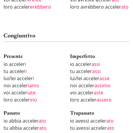
loro acceler
erebbero
loro avrebbero acceler
ato
Congiuntivo
Presente
Imperfetto
io acceler
i
io acceler
assi
tu acceler
i
tu acceler
assi
lui/lei acceler
i
lui/lei acceler
asse
noi acceler
iamo
noi acceler
assimo
voi acceler
iate
voi acceler
aste
loro acceler
ino
loro acceler
assero
Passato
Trapassato
io abbia acceler
ato
io avessi acceler
ato
tu abbia acceler
ato
tu avessi acceler
ato