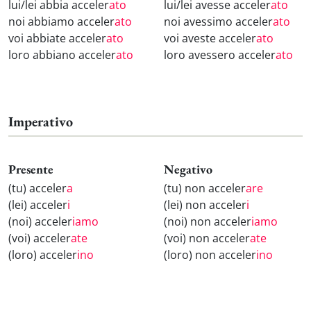
lui/lei abbia acceler
ato
lui/lei avesse acceler
ato
noi abbiamo acceler
ato
noi avessimo acceler
ato
voi abbiate acceler
ato
voi aveste acceler
ato
loro abbiano acceler
ato
loro avessero acceler
ato
Imperativo
Presente
Negativo
(tu) acceler
a
(tu) non acceler
are
(lei) acceler
i
(lei) non acceler
i
(noi) acceler
iamo
(noi) non acceler
iamo
(voi) acceler
ate
(voi) non acceler
ate
(loro) acceler
ino
(loro) non acceler
ino