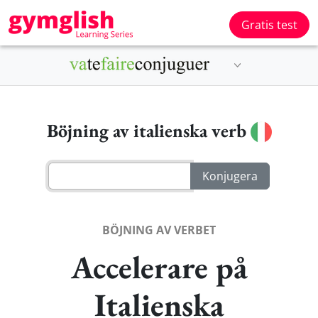
Gratis test
Böjning av italienska verb
BÖJNING AV VERBET
Accelerare på
Italienska