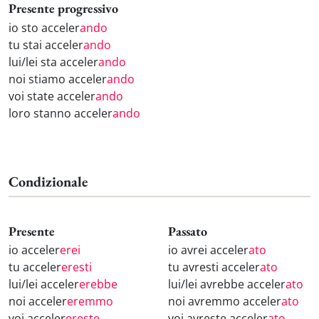
Presente progressivo
io sto acceler
ando
tu stai acceler
ando
lui/lei sta acceler
ando
noi stiamo acceler
ando
voi state acceler
ando
loro stanno acceler
ando
Condizionale
Presente
Passato
io acceler
erei
io avrei acceler
ato
tu acceler
eresti
tu avresti acceler
ato
lui/lei acceler
erebbe
lui/lei avrebbe acceler
ato
noi acceler
eremmo
noi avremmo acceler
ato
voi acceler
ereste
voi avreste acceler
ato