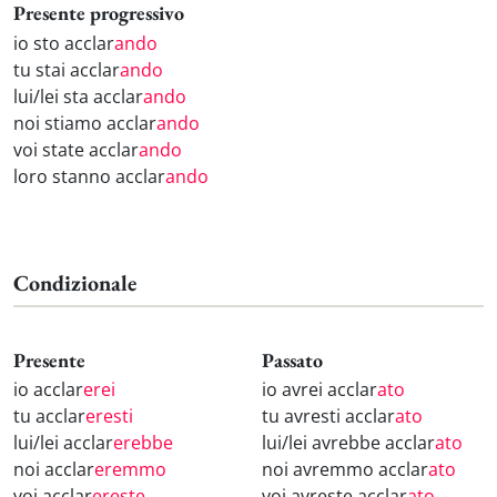
Presente progressivo
io sto acclar
ando
tu stai acclar
ando
lui/lei sta acclar
ando
noi stiamo acclar
ando
voi state acclar
ando
loro stanno acclar
ando
Condizionale
Presente
Passato
io acclar
erei
io avrei acclar
ato
tu acclar
eresti
tu avresti acclar
ato
lui/lei acclar
erebbe
lui/lei avrebbe acclar
ato
noi acclar
eremmo
noi avremmo acclar
ato
voi acclar
ereste
voi avreste acclar
ato