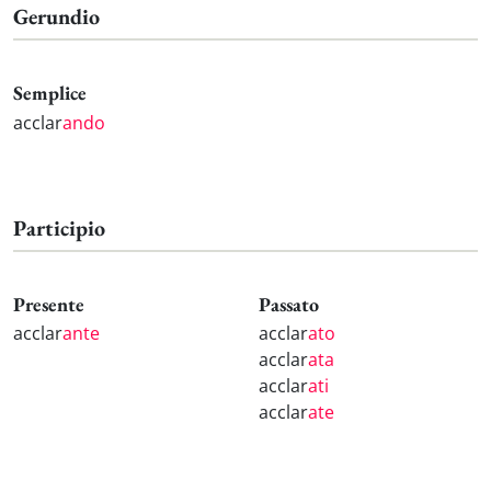
Gerundio
Semplice
acclar
ando
Participio
Presente
Passato
acclar
ante
acclar
ato
acclar
ata
acclar
ati
acclar
ate