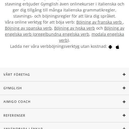
stavning erbjuder Gymglish även onlinekurser i italienska och
ger dig tillgång till många italienska grammatikregler,
stavnings- och böjningsregler för att lära dig språket.
Våra online verktyg för att böja verb:
Böjning av franska verb
,
Böjning av spanska verb
,
Böjning av tyska verb
och
Böjning av
engelska verb
(
oregelbundna engelska verb
,
modala engelska
verb
).
Ladda ner våra verbböjningsverktyg utan kostnad:
VÅRT FÖRETAG
GYMGLISH
AIMIGO COACH
REFERENSER
ANVÄNDBARA LÄNKAR