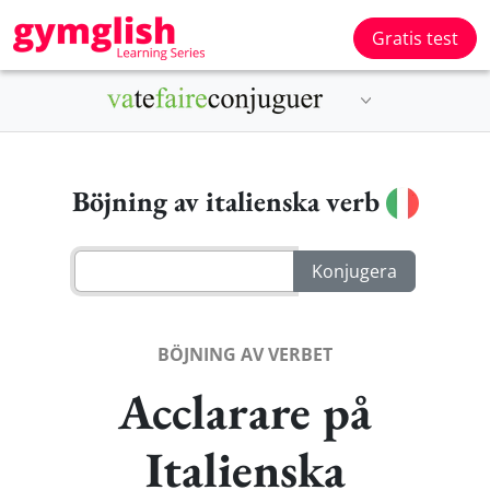
Gratis test
Böjning av italienska verb
BÖJNING AV VERBET
Acclarare på
Italienska