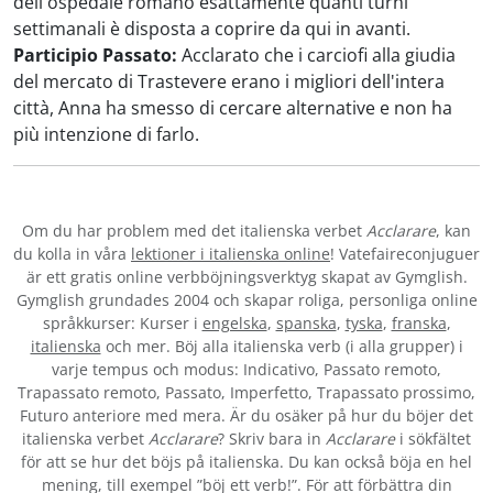
dell'ospedale romano esattamente quanti turni
settimanali è disposta a coprire da qui in avanti.
Participio Passato:
Acclarato che i carciofi alla giudia
del mercato di Trastevere erano i migliori dell'intera
città, Anna ha smesso di cercare alternative e non ha
più intenzione di farlo.
Om du har problem med det italienska verbet
Acclarare
, kan
du kolla in våra
lektioner i italienska online
! Vatefaireconjuguer
är ett gratis online verbböjningsverktyg skapat av Gymglish.
Gymglish grundades 2004 och skapar roliga, personliga online
språkkurser: Kurser i
engelska
,
spanska
,
tyska
,
franska
,
italienska
och mer. Böj alla italienska verb (i alla grupper) i
varje tempus och modus: Indicativo, Passato remoto,
Trapassato remoto, Passato, Imperfetto, Trapassato prossimo,
Futuro anteriore med mera. Är du osäker på hur du böjer det
italienska verbet
Acclarare
? Skriv bara in
Acclarare
i sökfältet
för att se hur det böjs på italienska. Du kan också böja en hel
mening, till exempel ”böj ett verb!”. För att förbättra din