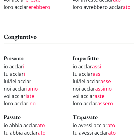
loro acclar
erebbero
loro avrebbero acclar
ato
Congiuntivo
Presente
Imperfetto
io acclar
i
io acclar
assi
tu acclar
i
tu acclar
assi
lui/lei acclar
i
lui/lei acclar
asse
noi acclar
iamo
noi acclar
assimo
voi acclar
iate
voi acclar
aste
loro acclar
ino
loro acclar
assero
Passato
Trapassato
io abbia acclar
ato
io avessi acclar
ato
tu abbia acclar
ato
tu avessi acclar
ato