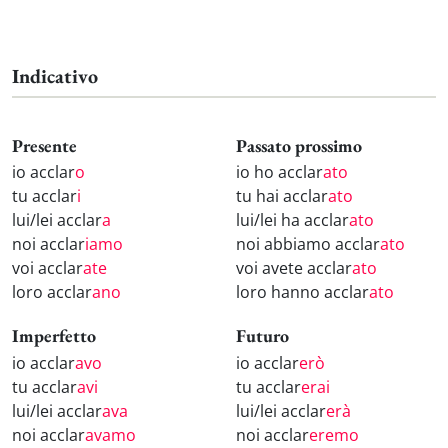
Indicativo
Presente
Passato prossimo
io acclar
o
io ho acclar
ato
tu acclar
i
tu hai acclar
ato
lui/lei acclar
a
lui/lei ha acclar
ato
noi acclar
iamo
noi abbiamo acclar
ato
voi acclar
ate
voi avete acclar
ato
loro acclar
ano
loro hanno acclar
ato
Imperfetto
Futuro
io acclar
avo
io acclar
erò
tu acclar
avi
tu acclar
erai
lui/lei acclar
ava
lui/lei acclar
erà
noi acclar
avamo
noi acclar
eremo