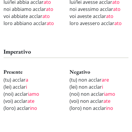
lui/lei abbia acclar
ato
lui/lei avesse acclar
ato
noi abbiamo acclar
ato
noi avessimo acclar
ato
voi abbiate acclar
ato
voi aveste acclar
ato
loro abbiano acclar
ato
loro avessero acclar
ato
Imperativo
Presente
Negativo
(tu) acclar
a
(tu) non acclar
are
(lei) acclar
i
(lei) non acclar
i
(noi) acclar
iamo
(noi) non acclar
iamo
(voi) acclar
ate
(voi) non acclar
ate
(loro) acclar
ino
(loro) non acclar
ino