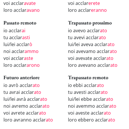
voi acclar
avate
voi acclar
erete
loro acclar
avano
loro acclar
eranno
Passato remoto
Trapassato prossimo
io acclar
ai
io avevo acclar
ato
tu acclar
asti
tu avevi acclar
ato
lui/lei acclar
ò
lui/lei aveva acclar
ato
noi acclar
ammo
noi avevamo acclar
ato
voi acclar
aste
voi avevate acclar
ato
loro acclar
arono
loro avevano acclar
ato
Futuro anteriore
Trapassato remoto
io avrò acclar
ato
io ebbi acclar
ato
tu avrai acclar
ato
tu avesti acclar
ato
lui/lei avrà acclar
ato
lui/lei ebbe acclar
ato
noi avremo acclar
ato
noi avemmo acclar
ato
voi avrete acclar
ato
voi aveste acclar
ato
loro avranno acclar
ato
loro ebbero acclar
ato