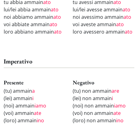
tu abbia ammain
ato
tu avessi ammain
ato
lui/lei abbia ammain
ato
lui/lei avesse ammain
ato
noi abbiamo ammain
ato
noi avessimo ammain
ato
voi abbiate ammain
ato
voi aveste ammain
ato
loro abbiano ammain
ato
loro avessero ammain
ato
Imperativo
Presente
Negativo
(tu) ammain
a
(tu) non ammain
are
(lei) ammain
i
(lei) non ammain
i
(noi) ammain
iamo
(noi) non ammain
iamo
(voi) ammain
ate
(voi) non ammain
ate
(loro) ammain
ino
(loro) non ammain
ino