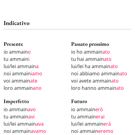
Indicativo
Presente
Passato prossimo
io ammain
o
io ho ammain
ato
tu ammain
i
tu hai ammain
ato
lui/lei ammain
a
lui/lei ha ammain
ato
noi ammain
iamo
noi abbiamo ammain
ato
voi ammain
ate
voi avete ammain
ato
loro ammain
ano
loro hanno ammain
ato
Imperfetto
Futuro
io ammain
avo
io ammain
erò
tu ammain
avi
tu ammain
erai
lui/lei ammain
ava
lui/lei ammain
erà
noi ammain
avamo
noi ammain
eremo