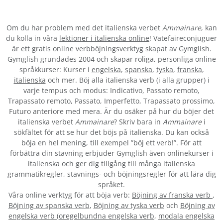
Om du har problem med det italienska verbet
Ammainare
, kan
du kolla in våra
lektioner i italienska online
! Vatefaireconjuguer
är ett gratis online verbböjningsverktyg skapat av Gymglish.
Gymglish grundades 2004 och skapar roliga, personliga online
språkkurser: Kurser i
engelska
,
spanska
,
tyska
,
franska
,
italienska
och mer. Böj alla italienska verb (i alla grupper) i
varje tempus och modus: Indicativo, Passato remoto,
Trapassato remoto, Passato, Imperfetto, Trapassato prossimo,
Futuro anteriore med mera. Är du osäker på hur du böjer det
italienska verbet
Ammainare
? Skriv bara in
Ammainare
i
sökfältet för att se hur det böjs på italienska. Du kan också
böja en hel mening, till exempel ”böj ett verb!”. För att
förbättra din stavning erbjuder Gymglish även onlinekurser i
italienska och ger dig tillgång till många italienska
grammatikregler, stavnings- och böjningsregler för att lära dig
språket.
Våra online verktyg för att böja verb:
Böjning av franska verb
,
Böjning av spanska verb
,
Böjning av tyska verb
och
Böjning av
engelska verb
(
oregelbundna engelska verb
,
modala engelska