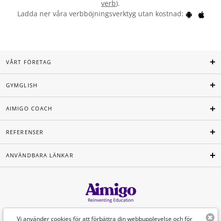
verb
).
Ladda ner våra verbböjningsverktyg utan kostnad:
VÅRT FÖRETAG
GYMGLISH
AIMIGO COACH
REFERENSER
ANVÄNDBARA LÄNKAR
Svenska
Vi använder cookies för att förbättra din webbupplevelse och för